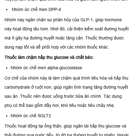
Nhóm ức chế men DPP-4
Nhóm này ngăn chặn sự phân hủy của GLP-1, giúp hormone
này hoạt động lâu hơn. Nhờ đó, cải thiện kiểm soát đường huyết
mà ít gây hạ đường huyết hoặc tăng cân. Thuốc thường được
dung nạp tốt và dễ phối hợp với các nhóm thuốc khác.
Thuốc làm chậm hấp thu glucose và chất béo:
Nhóm ức chế men alpha-glucosidase
Cơ chế của nhóm này là làm chậm quá trình tiêu hóa và hấp thu
carbohydrate ở ruột non, giúp ngăn tình trạng tăng đường huyết
sau ăn. Thuốc nên được uống trước bữa ăn chính. Tác dụng
phụ có thể bao gồm đầy hơi, khó tiêu hoặc tiêu chảy nhẹ.
Nhóm ức chế SGLT2
Thuốc hoạt động tại ống thận, giúp ngăn tái hấp thu glucose và
thải đường qua nước tiểu, từ đó hạ đường huyết tự nhiên. Ngoài