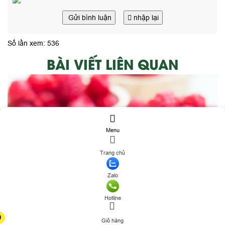
Gửi bình luận
nhập lại
Số lần xem: 536
BÀI VIẾT LIÊN QUAN
Menu
Trang chủ
Zalo
Hotline
0
Giỏ hàng