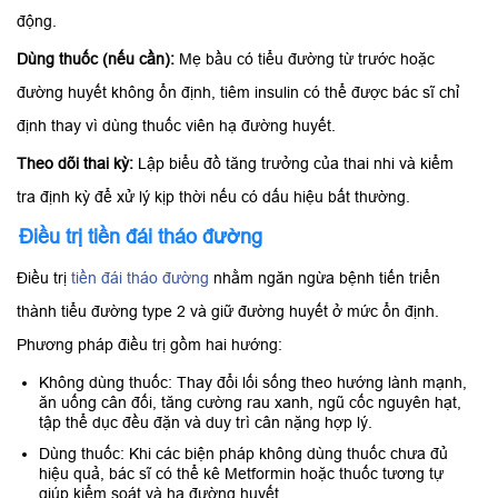
động.
Dùng thuốc (nếu cần):
Mẹ bầu có tiểu đường từ trước hoặc
đường huyết không ổn định, tiêm insulin có thể được bác sĩ chỉ
định thay vì dùng thuốc viên hạ đường huyết.
Theo dõi thai kỳ:
Lập biểu đồ tăng trưởng của thai nhi và kiểm
tra định kỳ để xử lý kịp thời nếu có dấu hiệu bất thường.
Điều trị tiền đái tháo đường
Điều trị
tiền đái tháo đường
nhằm ngăn ngừa bệnh tiến triển
thành tiểu đường type 2 và giữ đường huyết ở mức ổn định.
Phương pháp điều trị gồm hai hướng:
Không dùng thuốc: Thay đổi lối sống theo hướng lành mạnh,
ăn uống cân đối, tăng cường rau xanh, ngũ cốc nguyên hạt,
tập thể dục đều đặn và duy trì cân nặng hợp lý.
Dùng thuốc: Khi các biện pháp không dùng thuốc chưa đủ
hiệu quả, bác sĩ có thể kê Metformin hoặc thuốc tương tự
giúp kiểm soát và hạ đường huyết.