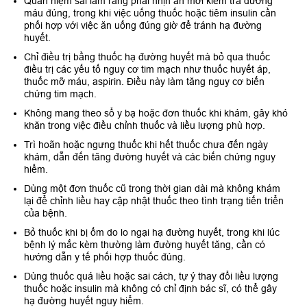
Quan niệm sai lầm rằng phải nhịn ăn mới kiểm tra đường
máu đúng, trong khi việc uống thuốc hoặc tiêm insulin cần
phối hợp với việc ăn uống đúng giờ để tránh hạ đường
huyết.
Chỉ điều trị bằng thuốc hạ đường huyết mà bỏ qua thuốc
điều trị các yếu tố nguy cơ tim mạch như thuốc huyết áp,
thuốc mỡ máu, aspirin. Điều này làm tăng nguy cơ biến
chứng tim mạch.
Không mang theo sổ y bạ hoặc đơn thuốc khi khám, gây khó
khăn trong việc điều chỉnh thuốc và liều lượng phù hợp.
Trì hoãn hoặc ngưng thuốc khi hết thuốc chưa đến ngày
khám, dẫn đến tăng đường huyết và các biến chứng nguy
hiểm.
Dùng một đơn thuốc cũ trong thời gian dài mà không khám
lại để chỉnh liều hay cập nhật thuốc theo tình trạng tiến triển
của bệnh.
Bỏ thuốc khi bị ốm do lo ngại hạ đường huyết, trong khi lúc
bệnh lý mắc kèm thường làm đường huyết tăng, cần có
hướng dẫn y tế phối hợp thuốc đúng.
Dùng thuốc quá liều hoặc sai cách, tự ý thay đổi liều lượng
thuốc hoặc insulin mà không có chỉ định bác sĩ, có thể gây
hạ đường huyết nguy hiểm.