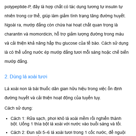
polypeptide-P, đây là hợp chất có tác dụng tương tự insulin tự
nhiên trong cơ thể, giúp làm giảm tình trạng tăng đường huyết.
Ngoài ra, mướp đắng còn chứa hai hoạt chất quan trọng là
charantin và momordicin, hỗ trợ giảm lượng đường trong máu
và cải thiện khả năng hấp thu glucose của tế bào. Cách sử dụng
là có thể uống nước ép mướp đắng tươi mỗi sáng hoặc chế biến
mướp đắng.
2. Dùng lá xoài tươi
Lá xoài non là bài thuốc dân gian hữu hiệu trong việc ổn định
đường huyết và cải thiện hoạt động của tuyến tụy.
Cách sử dụng:
Cách 1: Rửa sạch, phơi khô lá xoài mềm rồi nghiền thành
bột. Uống 1 thìa bột lá xoài với nước vào buổi sáng và tối.
Cách 2: Đun sôi 5–6 lá xoài tươi trong 1 cốc nước, để nguội