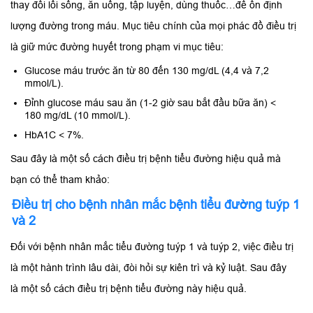
thay đổi lối sống, ăn uống, tập luyện, dùng thuốc…để ổn định
lượng đường trong máu. Mục tiêu chính của mọi phác đồ điều trị
là giữ mức đường huyết trong phạm vi mục tiêu:
Glucose máu trước ăn từ 80 đến 130 mg/dL (4,4 và 7,2
mmol/L).
Đỉnh glucose máu sau ăn (1-2 giờ sau bắt đầu bữa ăn) <
180 mg/dL (10 mmol/L).
HbA1C < 7%.
Sau đây là một số cách điều trị bệnh tiểu đường hiệu quả mà
bạn có thể tham khảo:
Điều trị cho bệnh nhân mắc bệnh tiểu đường tuýp 1
và 2
Đối với bệnh nhân mắc tiểu đường tuýp 1 và tuýp 2, việc điều trị
là một hành trình lâu dài, đòi hỏi sự kiên trì và kỷ luật. Sau đây
là một số cách điều trị bệnh tiểu đường này hiệu quả.