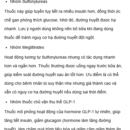
Nhóm Sulfonylureas
Thuốc này giúp tuyến tụy tiết ra nhiều insulin hơn, đồng thời ức
chế gan phóng thích glucose. Nhờ đó, đường huyết được hạ
nhanh. Lưu ý người dùng không nên bỏ bữa khi đang dùng
thuốc để tránh nguy cơ hạ đường huyết đột ngột.
Nhóm Meglitinides
Hoạt động tương tự Sulfonylureas nhưng có tác dụng nhanh
hơn và ngắn hơn. Thuốc thường được uống ngay trước bữa ăn,
giúp kiểm soát đường huyết sau ăn tốt hơn. Ưu điểm là có thể
dùng cho bệnh nhân bị suy thận nhẹ nhưng giá thành cao và
vẫn có nguy cơ hạ đường huyết nếu dùng sai thời điểm.
Nhóm thuốc chủ vận thụ thể GLP-1
Thuốc mô phỏng hoạt động của hormone GLP-1 tự nhiên, giúp
tăng tiết insulin, giảm glucagon (hormone làm tăng đường
huyết), làm chậm quá trình tiêu hóa và giảm cảm giảm thèm ăn.