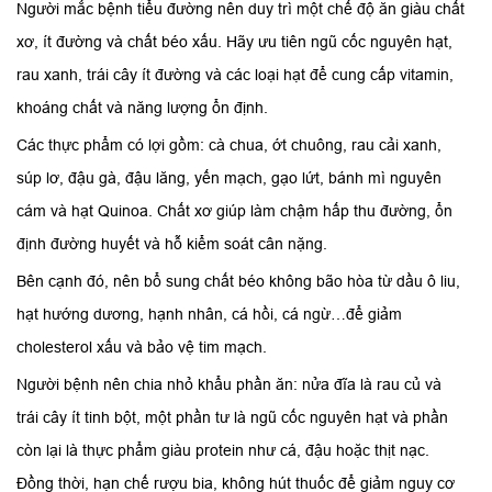
Người mắc bệnh tiểu đường nên duy trì một chế độ ăn giàu chất
xơ, ít đường và chất béo xấu. Hãy ưu tiên ngũ cốc nguyên hạt,
rau xanh, trái cây ít đường và các loại hạt để cung cấp vitamin,
khoáng chất và năng lượng ổn định.
Các thực phẩm có lợi gồm: cà chua, ớt chuông, rau cải xanh,
súp lơ, đậu gà, đậu lăng, yến mạch, gạo lứt, bánh mì nguyên
cám và hạt Quinoa. Chất xơ giúp làm chậm hấp thu đường, ổn
định đường huyết và hỗ kiểm soát cân nặng.
Bên cạnh đó, nên bổ sung chất béo không bão hòa từ dầu ô liu,
hạt hướng dương, hạnh nhân, cá hồi, cá ngừ…để giảm
cholesterol xấu và bảo vệ tim mạch.
Người bệnh nên chia nhỏ khẩu phần ăn: nửa đĩa là rau củ và
trái cây ít tinh bột, một phần tư là ngũ cốc nguyên hạt và phần
còn lại là thực phẩm giàu protein như cá, đậu hoặc thịt nạc.
Đồng thời, hạn chế rượu bia, không hút thuốc để giảm nguy cơ