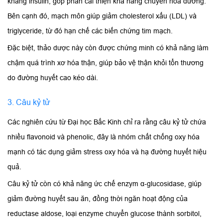
kháng insulin, góp phần cải thiện khả năng chuyển hóa đường.
Bên cạnh đó, mạch môn giúp giảm cholesterol xấu (LDL) và
triglyceride, từ đó hạn chế các biến chứng tim mạch.
Đặc biệt, thảo dược này còn được chứng minh có khả năng làm
chậm quá trình xơ hóa thận, giúp bảo vệ thận khỏi tổn thương
do đường huyết cao kéo dài.
3.
Câu kỷ tử
Các nghiên cứu từ Đại học Bắc Kinh chỉ ra rằng câu kỷ tử chứa
nhiều flavonoid và phenolic, đây là nhóm chất chống oxy hóa
mạnh có tác dụng giảm stress oxy hóa và hạ đường huyết hiệu
quả.
Câu kỷ tử còn có khả năng ức chế enzym α-glucosidase, giúp
giảm đường huyết sau ăn, đồng thời ngăn hoạt động của
reductase aldose, loại enzyme chuyển glucose thành sorbitol,