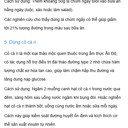
Cách sử dụng: Thêm khoảng 50g lá chùm ngây tươi vào bữa ăn
hằng ngày (luộc, xào hoặc làm salad).
Các nghiên cứu cho thấy dùng lá chùm ngây có thể giúp giảm
tới 21% lượng đường trong máu sau bữa ăn.
5. Dùng cỏ cà ri
Cỏ cà ri là một loại thảo mộc quen thuộc trong ẩm thực Ấn Độ,
có tác dụng hỗ trợ điều trị đái tháo đường type 2 nhờ chứa hàm
lượng chất xơ hòa tan cao, giúp làm chậm hấp thu đường và
tăng dung nạp glucose.
Cách sử dụng: Ngâm 2 muỗng canh hạt cỏ cà ri trong nước qua
đêm, sáng hôm sau uống nước ngâm khi bụng đói. Hoặc nghiền
hạt cỏ cà ri thành bột, uống cùng nước ấm hoặc sữa mỗi ngày.
Cách này giúp kiểm soát đường huyết ổn định và kích thích cơ
thể sản xuất insulin tự nhiên.