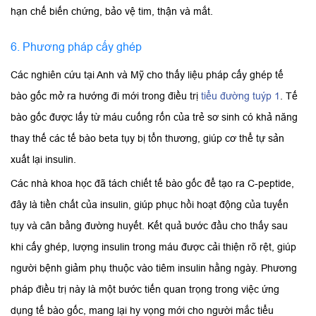
hạn chế biến chứng, bảo vệ tim, thận và mắt.
6. Phương pháp cấy ghép
Các nghiên cứu tại Anh và Mỹ cho thấy liệu pháp cấy ghép tế
bào gốc mở ra hướng đi mới trong điều trị
tiểu đường tuýp 1
. Tế
bào gốc được lấy từ máu cuống rốn của trẻ sơ sinh có khả năng
thay thế các tế bào beta tụy bị tổn thương, giúp cơ thể tự sản
xuất lại insulin.
Các nhà khoa học đã tách chiết tế bào gốc để tạo ra C-peptide,
đây là tiền chất của insulin, giúp phục hồi hoạt động của tuyến
tụy và cân bằng đường huyết. Kết quả bước đầu cho thấy sau
khi cấy ghép, lượng insulin trong máu được cải thiện rõ rệt, giúp
người bệnh giảm phụ thuộc vào tiêm insulin hằng ngày. Phương
pháp điều trị này là một bước tiến quan trọng trong việc ứng
dụng tế bào gốc, mang lại hy vọng mới cho người mắc tiểu