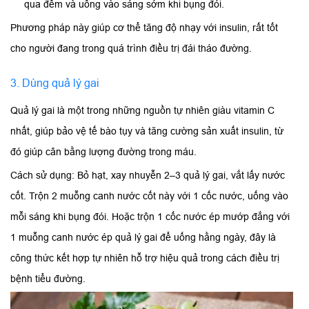
qua đêm và uống vào sáng sớm khi bụng đói.
Phương pháp này giúp cơ thể tăng độ nhạy với insulin, rất tốt
cho người đang trong quá trình điều trị đái tháo đường.
3. Dùng quả lý gai
Quả lý gai là một trong những nguồn tự nhiên giàu vitamin C
nhất, giúp bảo vệ tế bào tụy và tăng cường sản xuất insulin, từ
đó giúp cân bằng lượng đường trong máu.
Cách sử dụng: Bỏ hạt, xay nhuyễn 2–3 quả lý gai, vắt lấy nước
cốt. Trộn 2 muỗng canh nước cốt này với 1 cốc nước, uống vào
mỗi sáng khi bụng đói. Hoặc trộn 1 cốc nước ép mướp đắng với
1 muỗng canh nước ép quả lý gai để uống hằng ngày, đây là
công thức kết hợp tự nhiên hỗ trợ hiệu quả trong cách điều trị
bệnh tiểu đường.