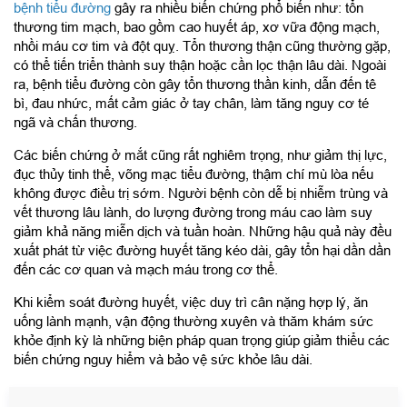
bệnh tiểu đường
gây ra nhiều biến chứng phổ biến như: tổn
thương tim mạch, bao gồm cao huyết áp, xơ vữa động mạch,
nhồi máu cơ tim và đột quỵ. Tổn thương thận cũng thường gặp,
có thể tiến triển thành suy thận hoặc cần lọc thận lâu dài. Ngoài
ra, bệnh tiểu đường còn gây tổn thương thần kinh, dẫn đến tê
bì, đau nhức, mất cảm giác ở tay chân, làm tăng nguy cơ té
ngã và chấn thương.
Các biến chứng ở mắt cũng rất nghiêm trọng, như giảm thị lực,
đục thủy tinh thể, võng mạc tiểu đường, thậm chí mù lòa nếu
không được điều trị sớm. Người bệnh còn dễ bị nhiễm trùng và
vết thương lâu lành, do lượng đường trong máu cao làm suy
giảm khả năng miễn dịch và tuần hoàn. Những hậu quả này đều
xuất phát từ việc đường huyết tăng kéo dài, gây tổn hại dần dần
đến các cơ quan và mạch máu trong cơ thể.
Khi kiểm soát đường huyết, việc duy trì cân nặng hợp lý, ăn
uống lành mạnh, vận động thường xuyên và thăm khám sức
khỏe định kỳ là những biện pháp quan trọng giúp giảm thiểu các
biến chứng nguy hiểm và bảo vệ sức khỏe lâu dài.