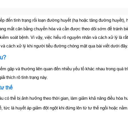
iếp đến tình trạng rối loạn đường huyết (hạ hoặc tăng đường huyết),
đang mất cân bằng chuyển hóa và cần được theo dõi sớm để tránh biế
iểm soát bệnh. Vì vậy, việc hiểu rõ nguyên nhân và cách xử lý là rấ
n và cách xử lý khi người tiểu đường chóng mặt qua bài viết dưới đây
âu?
iếm gặp và thường liên quan đến nhiều yếu tố khác nhau trong quá t
ải thích rõ tình trạng này.
tư thế
u có thể bị ảnh hưởng theo thời gian, làm giảm khả năng điều hòa hu
, tức là huyết áp giảm đột ngột khi đứng lên từ tư thế ngồi hoặc nằm