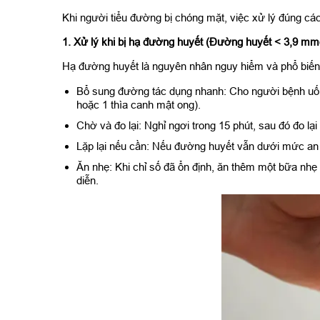
Khi người tiểu đường bị chóng mặt, việc xử lý đúng cá
1. Xử lý khi bị hạ đường huyết (Đường huyết < 3,9 mmo
Hạ đường huyết là nguyên nhân nguy hiểm và phổ biến
Bổ sung đường tác dụng nhanh: Cho người bệnh uốn
hoặc 1 thìa canh mật ong).
Chờ và đo lại: Nghỉ ngơi trong 15 phút, sau đó đo lạ
Lặp lại nếu cần: Nếu đường huyết vẫn dưới mức an t
Ăn nhẹ: Khi chỉ số đã ổn định, ăn thêm một bữa nhẹ 
diễn.