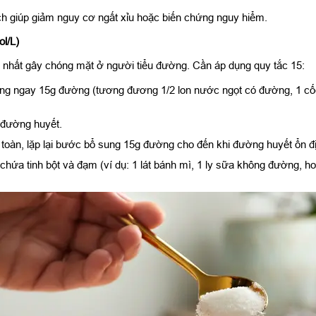
ch giúp giảm nguy cơ ngất xỉu hoặc biến chứng nguy hiểm.
l/L)
 nhất gây chóng mặt ở người tiểu đường. Cần áp dụng quy tắc 15:
g ngay 15g đường (tương đương 1/2 lon nước ngọt có đường, 1 cốc 
i đường huyết.
oàn, lặp lại bước bổ sung 15g đường cho đến khi đường huyết ổn địn
chứa tinh bột và đạm (ví dụ: 1 lát bánh mì, 1 ly sữa không đường, ho