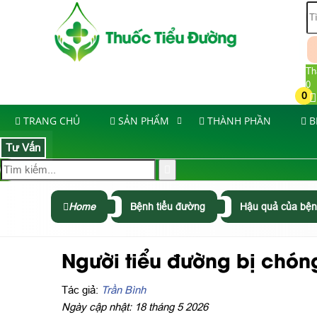
Th
0
0
TRANG CHỦ
SẢN PHẨM
THÀNH PHẦN
B
Tư Vấn
Home
Bệnh tiểu đường
Hậu quả của bện
Người tiểu đường bị chó
Tác giả:
Trần Bình
Ngày cập nhật: 18 tháng 5 2026