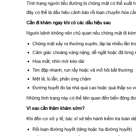
Tình trạng người tiểu đường bị chóng mặt có thể xuất h
đây có thể là dấu hiệu cảnh báo rối loạn chuyển hóa c
Cần đi khám ngay khi có các dấu hiệu sau
Người bệnh không nên chủ quan nếu chóng mặt đi kèm 
Chóng mặt xảy ra thường xuyên, lặp lại nhiều lần tr
Cảm giác choáng váng nặng, dễ ngất hoặc đã từng n
Hoa mắt, nhìn mờ kéo dài
Tim đập nhanh, run rẩy hoặc vã mồ hôi bất thường
Mệt lả, lú lẫn, phản ứng chậm
Đường huyết đo tại nhà quá cao hoặc quá thấp so 
Những tình trạng này có thể liên quan đến biến động 
Vì sao cần thăm khám sớm?
Khi đến cơ sở y tế, bác sĩ sẽ tiến hành kiểm tra toàn 
Rối loạn đường huyết (tăng hoặc hạ đường huyết)