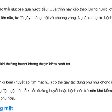
o thải glucose qua nước tiểu. Quá trình này kéo theo lượng nước lớn
ên não, từ đó gây chóng mặt và choáng váng. Ngoài ra, người bệnh
 khi đường huyết không được kiểm soát tốt.
nh đi kèm (huyết áp, tim mạch…) có thể gây tác dụng phụ như chóng
ng đột ngột có thể khiến đường huyết hoặc bệnh nền trở nên khó kiểm
g phù hợp.
ng mặt