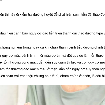
rên thì hãy đi kiểm tra đường huyết để phát hiện sớm tiền đái tháo đ
là dấu hiệu cảnh báo nguy cơ cao tiến triển thành đái tháo đường type 
ến chứng nghiêm trọng ngay cả khi chưa thành bệnh tiểu đường chính 
 nguy cơ mắc bệnh tim, nhồi máu cơ tim và đột quỵ do làm tổn thư
ây tổn thương võng mạc, dẫn đến suy giảm thị lực và có nguy cơ m
làm tổn thương các mạch máu ở thận, dẫn đến nguy cơ suy thận nghiê
biên sớm với các triệu chứng như tê bì, châm chích ở chân, là dấu 