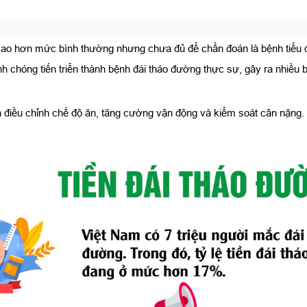
 cao hơn mức bình thường nhưng chưa đủ để chẩn đoán là bệnh tiểu đ
hanh chóng tiến triển thành bệnh đái tháo đường thực sự, gây ra nhiề
h điều chỉnh chế độ ăn, tăng cường vận động và kiểm soát cân nặng