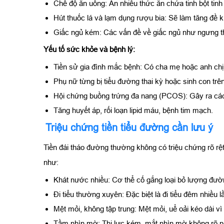
Chế độ ăn uống: Ăn nhiều thức ăn chứa tinh bột tinh 
Hút thuốc lá và lạm dụng rượu bia: Sẽ làm tăng đề k
Giấc ngủ kém: Các vấn đề về giấc ngủ như ngưng th
Yếu tố sức khỏe và bệnh lý:
Tiền sử gia đình mắc bệnh: Có cha mẹ hoặc anh chị
Phụ nữ từng bị tiểu đường thai kỳ hoặc sinh con trê
Hội chứng buồng trứng đa nang (PCOS): Gây ra các 
Tăng huyết áp, rối loạn lipid máu, bệnh tim mạch.
Triệu chứng tiền tiểu đường cần lưu ý
Tiền đái tháo đường thường không có triệu chứng rõ rệt
như:
Khát nước nhiều: Cơ thể cố gắng loại bỏ lượng đườ
Đi tiểu thường xuyên: Đặc biệt là đi tiểu đêm nhiều 
Mệt mỏi, không tập trung: Mệt mỏi, uể oải kéo dài v
Tầm nhìn mờ: Thị lực kém, mắt nhìn mờ không rõ n