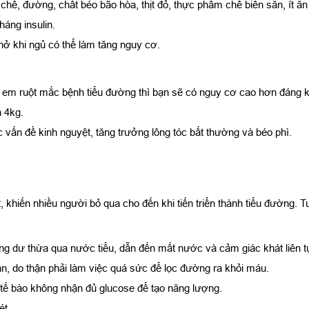
chế, đường, chất béo bão hòa, thịt đỏ, thực phẩm chế biến sẵn, ít ăn 
háng insulin.
ở khi ngủ có thể làm tăng nguy cơ.
 em ruột mắc bệnh tiểu đường thì bạn sẽ có nguy cơ cao hơn đáng k
n 4kg.
vấn đề kinh nguyệt, tăng trưởng lông tóc bất thường và béo phì.
, khiến nhiều người bỏ qua cho đến khi tiến triển thành tiểu đường. 
ng dư thừa qua nước tiểu, dẫn đến mất nước và cảm giác khát liên t
lần, do thận phải làm việc quá sức để lọc đường ra khỏi máu.
ì tế bào không nhận đủ glucose để tạo năng lượng.
ét.