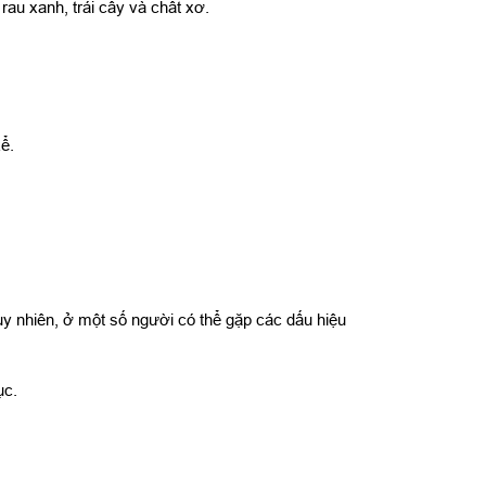
rau xanh, trái cây và chất xơ.
ể.
Tuy nhiên, ở một số người có thể gặp các dấu hiệu
ục.