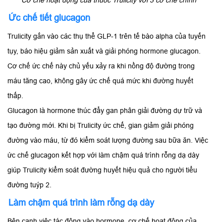
Cơ chế hoạt động của thuốc Trulicity với 3 cơ chế chính
Ức chế tiết glucagon
Trulicity gắn vào các thụ thể GLP-1 trên tế bào alpha của tuyến
tụy, báo hiệu giảm sản xuất và giải phóng hormone glucagon.
Cơ chế ức chế này chủ yếu xảy ra khi nồng độ đường trong
máu tăng cao, không gây ức chế quá mức khi đường huyết
thấp.
Glucagon là hormone thúc đẩy gan phân giải đường dự trữ và
tạo đường mới. Khi bị Trulicity ức chế, gian giảm giải phóng
đường vào máu, từ đó kiểm soát lượng đường sau bữa ăn. Việc
ức chế glucagon kết hợp với làm chậm quá trình rỗng dạ dày
giúp Trulicity kiểm soát đường huyết hiệu quả cho người tiểu
đường tuýp 2.
Làm chậm quá trình làm rỗng dạ dày
Bên cạnh việc tác động vào hormone, cơ chế hoạt động của