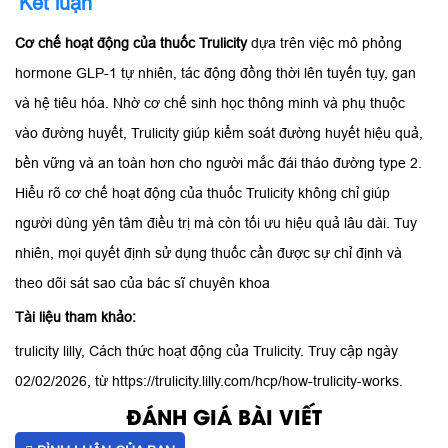
Kết luận
Cơ chế hoạt động của thuốc Trulicity
dựa trên việc mô phỏng
hormone GLP-1 tự nhiên, tác động đồng thời lên tuyến tụy, gan
và hệ tiêu hóa. Nhờ cơ chế sinh học thông minh và phụ thuộc
vào đường huyết, Trulicity giúp kiểm soát đường huyết hiệu quả,
bền vững và an toàn hơn cho người mắc đái tháo đường type 2.
Hiểu rõ cơ chế hoạt động của thuốc Trulicity không chỉ giúp
người dùng yên tâm điều trị mà còn tối ưu hiệu quả lâu dài. Tuy
nhiên, mọi quyết định sử dụng thuốc cần được sự chỉ định và
theo dõi sát sao của bác sĩ chuyên khoa
Tài liệu tham khảo:
trulicity lilly, Cách thức hoạt động của Trulicity. Truy cập ngày
02/02/2026, từ https://trulicity.lilly.com/hcp/how-trulicity-works.
ĐÁNH GIÁ BÀI VIẾT