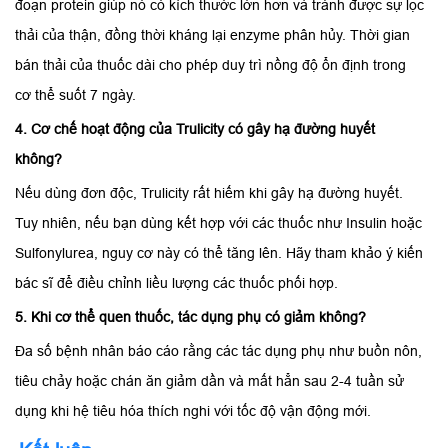
đoạn protein giúp nó có kích thước lớn hơn và tránh được sự lọc
thải của thận, đồng thời kháng lại enzyme phân hủy. Thời gian
bán thải của thuốc dài cho phép duy trì nồng độ ổn định trong
cơ thể suốt 7 ngày.
4. Cơ chế hoạt động của Trulicity có gây hạ đường huyết
không?
Nếu dùng đơn độc, Trulicity rất hiếm khi gây hạ đường huyết.
Tuy nhiên, nếu bạn dùng kết hợp với các thuốc như Insulin hoặc
Sulfonylurea, nguy cơ này có thể tăng lên. Hãy tham khảo ý kiến
bác sĩ để điều chỉnh liều lượng các thuốc phối hợp.
5. Khi cơ thể quen thuốc, tác dụng phụ có giảm không?
Đa số bệnh nhân báo cáo rằng các tác dụng phụ như buồn nôn,
tiêu chảy hoặc chán ăn giảm dần và mất hẳn sau 2-4 tuần sử
dụng khi hệ tiêu hóa thích nghi với tốc độ vận động mới.