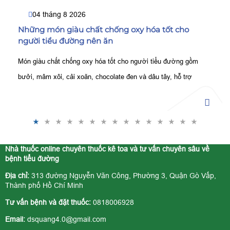
04 tháng 8 2026
Những món giàu chất chống oxy hóa tốt cho
người tiểu đường nên ăn
Món giàu chất chống oxy hóa tốt cho người tiểu đường gồm
bưởi, mâm xôi, cải xoăn, chocolate đen và dâu tây, hỗ trợ
kiểm soát đường huyết, bảo vệ tế bào tốt hơn.
Nhà thuốc online chuyên thuốc kê toa và tư vấn chuyên sâu về
bệnh tiểu đường
Địa chỉ:
313 đường Nguyễn Văn Công, Phường 3, Quận Gò Vấp,
Thành phố Hồ Chí Minh
Tư vấn bệnh và đặt thuốc:
0818006928
Email:
dsquang4.0@gmail.com