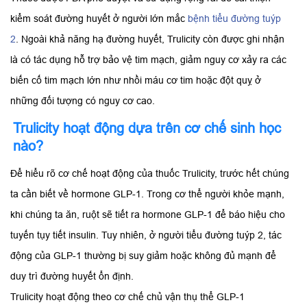
kiểm soát đường huyết ở người lớn mắc
bệnh tiểu đường tuýp
2
. Ngoài khả năng hạ đường huyết, Trulicity còn được ghi nhận
là có tác dụng hỗ trợ bảo vệ tim mạch, giảm nguy cơ xảy ra các
biến cố tim mạch lớn như nhồi máu cơ tim hoặc đột quỵ ở
những đối tượng có nguy cơ cao.
Trulicity hoạt động dựa trên cơ chế sinh học
nào?
Để hiểu rõ cơ chế hoạt động của thuốc Trulicity, trước hết chúng
ta cần biết về hormone GLP-1. Trong cơ thể người khỏe mạnh,
khi chúng ta ăn, ruột sẽ tiết ra hormone GLP-1 để báo hiệu cho
tuyến tụy tiết insulin. Tuy nhiên, ở người tiểu đường tuýp 2, tác
động của GLP-1 thường bị suy giảm hoặc không đủ mạnh để
duy trì đường huyết ổn định.
Trulicity hoạt động theo cơ chế chủ vận thụ thể GLP-1