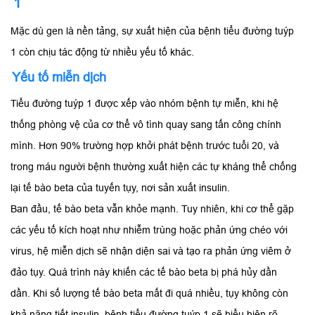
1
Mặc dù gen là nền tảng, sự xuất hiện của bệnh tiểu đường tuýp
1 còn chịu tác động từ nhiều yếu tố khác.
Yếu tố miễn dịch
Tiểu đường tuýp 1 được xếp vào nhóm bệnh tự miễn, khi hệ
thống phòng vệ của cơ thể vô tình quay sang tấn công chính
mình. Hơn 90% trường hợp khởi phát bệnh trước tuổi 20, và
trong máu người bệnh thường xuất hiện các tự kháng thể chống
lại tế bào beta của tuyến tụy, nơi sản xuất insulin.
Ban đầu, tế bào beta vẫn khỏe mạnh. Tuy nhiên, khi cơ thể gặp
các yếu tố kích hoạt như nhiễm trùng hoặc phản ứng chéo với
virus, hệ miễn dịch sẽ nhận diện sai và tạo ra phản ứng viêm ở
đảo tụy. Quá trình này khiến các tế bào beta bị phá hủy dần
dần. Khi số lượng tế bào beta mất đi quá nhiều, tụy không còn
khả năng tiết insulin, bệnh tiểu đường tuýp 1 sẽ biểu hiện rõ