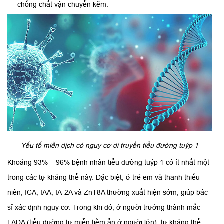
chống chất vận chuyển kẽm.
Yếu tố miễn dịch có nguy cơ di truyền tiểu đường tuýp 1
Khoảng 93% – 96% bệnh nhân tiểu đường tuýp 1 có ít nhất một
trong các tự kháng thể này. Đặc biệt, ở trẻ em và thanh thiếu
niên, ICA, IAA, IA-2A và ZnT8A thường xuất hiện sớm, giúp bác
sĩ xác định nguy cơ. Trong khi đó, ở người trưởng thành mắc
LADA (tiểu đường tự miễn tiềm ẩn ở người lớn), tự kháng thể