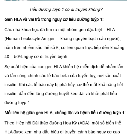
Tiểu đường tuýp 1 có di truyền không?
Gen HLA và vai trò trong nguy cơ tiểu đường tuýp 1:
Các nhà khoa học đã tìm ra một nhóm gen đặc biệt – HLA
(Human Leukocyte Antigen – kháng nguyên bạch cầu người),
nằm trên nhiễm sắc thể số 6, có liên quan trực tiếp đến khoảng
40 – 50% nguy cơ di truyền bệnh.
Sự xuất hiện của các gen HLA khiến hệ miễn dịch dễ nhầm lẫn
và tấn công chính các tế bào beta của tuyến tụy, nơi sản xuất
insulin. Khi các tế bào này bị phá hủy, cơ thể mất khả năng tiết
insulin, dẫn đến tăng đường huyết kéo dài và khởi phát tiểu
đường tuýp 1.
Mối liên hệ giữa gen HLA, chủng tộc và bệnh tiểu đường tuýp 1:
Theo Hiệp hội Đái tháo đường Hoa Kỳ (ADA), một số biến thể
HLA được xem như dấu hiệu di truyền cảnh báo nguy cơ cao