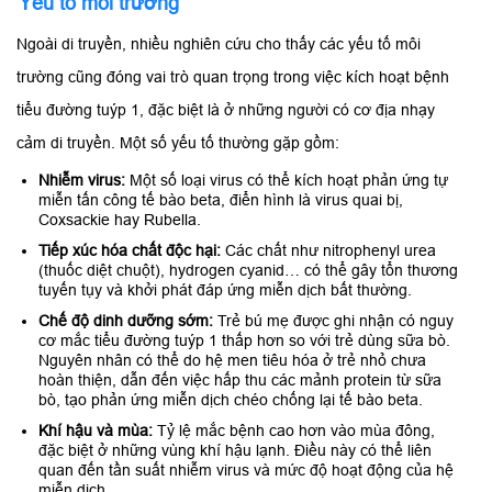
Yếu tố môi trường
Ngoài di truyền, nhiều nghiên cứu cho thấy các yếu tố môi
trường cũng đóng vai trò quan trọng trong việc kích hoạt bệnh
tiểu đường tuýp 1, đặc biệt là ở những người có cơ địa nhạy
cảm di truyền. Một số yếu tố thường gặp gồm:
Nhiễm virus:
Một số loại virus có thể kích hoạt phản ứng tự
miễn tấn công tế bào beta, điển hình là virus quai bị,
Coxsackie hay Rubella.
Tiếp xúc hóa chất độc hại:
Các chất như nitrophenyl urea
(thuốc diệt chuột), hydrogen cyanid… có thể gây tổn thương
tuyến tụy và khởi phát đáp ứng miễn dịch bất thường.
Chế độ dinh dưỡng sớm:
Trẻ bú mẹ được ghi nhận có nguy
cơ mắc tiểu đường tuýp 1 thấp hơn so với trẻ dùng sữa bò.
Nguyên nhân có thể do hệ men tiêu hóa ở trẻ nhỏ chưa
hoàn thiện, dẫn đến việc hấp thu các mảnh protein từ sữa
bò, tạo phản ứng miễn dịch chéo chống lại tế bào beta.
Khí hậu và mùa:
Tỷ lệ mắc bệnh cao hơn vào mùa đông,
đặc biệt ở những vùng khí hậu lạnh. Điều này có thể liên
quan đến tần suất nhiễm virus và mức độ hoạt động của hệ
miễn dịch.