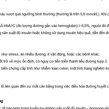
máu vượt quá ngưỡng bình thường (thường là trên 5,6 mmol/L). Khi 
 số HbA1C (đo lượng đường gắn vào hemoglobin) ≥ 6,5%, người đó 
g sản xuất đủ insulin hoặc không sử dụng insulin hiệu quả, dẫn đến 
như stress, ăn nhiều đường, ít vận động, hoặc các bệnh khác.
 trở về mức ổn định, có nguy cơ tiến triển thành tiểu đường tuýp 2.
iến chứng cấp tính như nhiễm toan ceton, một tình trạng nghiêm trọn
ố liên quan đến sự mất cân bằng trong việc điều hòa đường huyết c
ng:
 tế bào beta trong tuyến tụy không sản xuất đủ insulin – hormone g