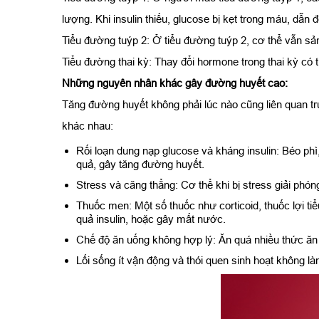
lượng. Khi insulin thiếu, glucose bị kẹt trong máu, dẫn
Tiểu đường tuýp 2: Ở tiểu đường tuýp 2, cơ thể vẫn sản 
Tiểu đường thai kỳ: Thay đổi hormone trong thai kỳ có 
Những nguyên nhân khác gây đường huyết cao:
Tăng đường huyết không phải lúc nào cũng liên quan tr
khác nhau:
Rối loạn dung nạp glucose và kháng insulin: Béo phì,
quả, gây tăng đường huyết.
Stress và căng thẳng: Cơ thể khi bị stress giải ph
Thuốc men: Một số thuốc như corticoid, thuốc lợi ti
quả insulin, hoặc gây mất nước.
Chế độ ăn uống không hợp lý: Ăn quá nhiều thức ăn 
Lối sống ít vận động và thói quen sinh hoạt không 