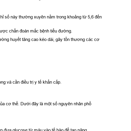
chỉ số này thường xuyên nằm trong khoảng từ 5,6 đến
được chẩn đoán mắc bệnh tiểu đường.
đường huyết tăng cao kéo dài, gây tổn thương các cơ
g và cần điều trị y tế khẩn cấp.
ủa cơ thể. Dưới đây là một số nguyên nhân phổ
iúp đưa glucose từ máu vào tế bào để tạo năng