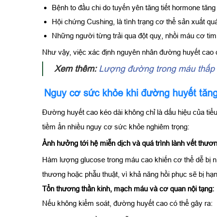
Bệnh to đầu chi do tuyến yên tăng tiết hormone tăng
Hội chứng Cushing, là tình trạng cơ thể sản xuất quá
Những người từng trải qua đột quỵ, nhồi máu cơ t
Như vậy, việc xác định nguyên nhân đường huyết cao c
Xem thêm:
Lượng đường trong máu thấp l
Nguy cơ sức khỏe khi đường huyết tăn
Đường huyết cao kéo dài không chỉ là dấu hiệu của ti
tiềm ẩn nhiều nguy cơ sức khỏe nghiêm trọng:
Ảnh hưởng tới hệ miễn dịch và quá trình lành vết thươn
Hàm lượng glucose trong máu cao khiến cơ thể dễ bị nh
thương hoặc phẫu thuật, vì khả năng hồi phục sẽ bị hạn
Tổn thương thần kinh, mạch máu và cơ quan nội tạng:
Nếu không kiểm soát, đường huyết cao có thể gây ra: