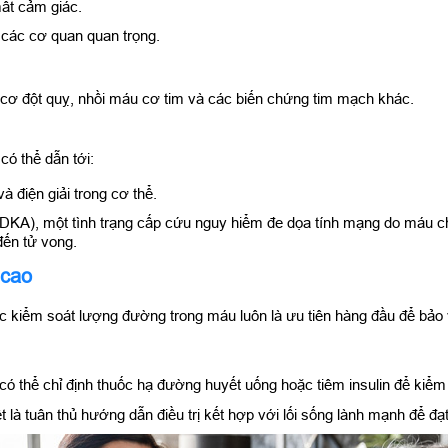
mất cảm giác.
các cơ quan quan trọng.
cơ đột quỵ, nhồi máu cơ tim và các biến chứng tim mạch khác.
ó thể dẫn tới:
 điện giải trong cơ thể.
DKA), một tình trạng cấp cứu nguy hiểm đe dọa tính mạng do máu chứ
đến tử vong.
 cao
c kiểm soát lượng đường trong máu luôn là ưu tiên hàng đầu để bả
có thể chỉ định thuốc hạ đường huyết uống hoặc tiêm insulin để kiể
 là tuân thủ hướng dẫn điều trị kết hợp với lối sống lành mạnh để đạt