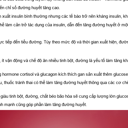
 đến chỉ số đường huyết tăng cao.
xuất insulin bình thường nhưng các tế bào trở nên kháng insulin, khi
thể làm cản trở tác dụng của insulin, dẫn đến tăng đường huyết ở mộ
ực tiếp đến tiểu đường. Tùy theo mức độ và thời gian xuất hiện, đườ
 ít vận động và chế độ ăn nhiều tinh bột, đường là yếu tố làm tăng k
óng hormone cortisol và glucagon kích thích gan sản xuất thêm gluco
ểu, thuốc tránh thai có thể làm tăng đường huyết thông qua các cơ c
giàu tinh bột, đường, chất béo bão hòa sẽ cung cấp lượng lớn gluco
lành mạnh cũng góp phần làm tăng đường huyết.