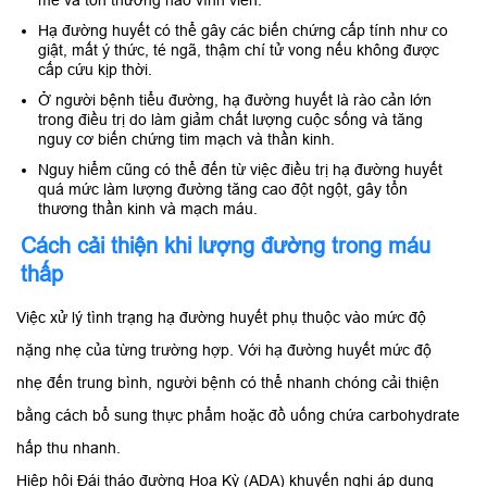
mê và tổn thương não vĩnh viễn.​
Hạ đường huyết có thể gây các biến chứng cấp tính như co
giật, mất ý thức, té ngã, thậm chí tử vong nếu không được
cấp cứu kịp thời.​
Ở người bệnh tiểu đường, hạ đường huyết là rào cản lớn
trong điều trị do làm giảm chất lượng cuộc sống và tăng
nguy cơ biến chứng tim mạch và thần kinh.​
Nguy hiểm cũng có thể đến từ việc điều trị hạ đường huyết
quá mức làm lượng đường tăng cao đột ngột, gây tổn
thương thần kinh và mạch máu.
Cách cải thiện khi lượng đường trong máu
thấp
Việc xử lý tình trạng hạ đường huyết phụ thuộc vào mức độ
nặng nhẹ của từng trường hợp. Với hạ đường huyết mức độ
nhẹ đến trung bình, người bệnh có thể nhanh chóng cải thiện
bằng cách bổ sung thực phẩm hoặc đồ uống chứa carbohydrate
hấp thu nhanh.
Hiệp hội Đái tháo đường Hoa Kỳ (ADA) khuyến nghị áp dụng