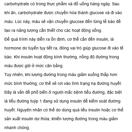
carbohydrate có trong thực phẩm và đồ uống hàng ngày. Sau
khi ăn, carbohydrate được chuyển hóa thành glucose và đi vào
máu. Lúc này, máu sẽ vận chuyển glucose đến từng tế bào để
tạo ra năng lượng cần thiết cho các hoạt động sống.
Để quá trình này diễn ra ổn định, cơ thể cần đến insulin, là
hormone do tuyến tụy tiết ra, đóng vai trò giúp glucose đi vào tế
bào. Khi insulin hoạt động bình thường, nồng độ đường trong
máu được giữ ở mức cân bằng.
Tuy nhiên, khi lượng đường trong máu giảm xuống thấp hơn
mức bình thường, cơ thể sẽ rơi vào tình trạng hạ đường huyết.
Đây là vấn đề phổ biến ở người mắc bệnh tiểu đường, đặc biệt
là tiểu đường tuýp 1 đang sử dụng insulin để kiểm soát đường
huyết. Nguyên nhân có thể do dùng quá liều insulin hoặc cơ thể
sản xuất insulin dư thừa, khiến lượng đường trong máu giảm
nhanh chóng.