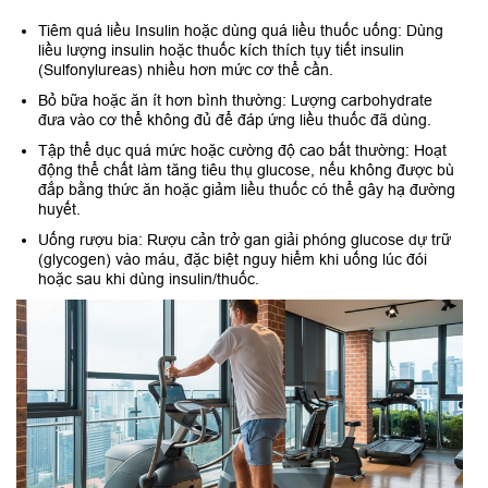
Tiêm quá liều Insulin hoặc dùng quá liều thuốc uống: Dùng
liều lượng insulin hoặc thuốc kích thích tụy tiết insulin
(Sulfonylureas) nhiều hơn mức cơ thể cần.
Bỏ bữa hoặc ăn ít hơn bình thường: Lượng carbohydrate
đưa vào cơ thể không đủ để đáp ứng liều thuốc đã dùng.
Tập thể dục quá mức hoặc cường độ cao bất thường: Hoạt
động thể chất làm tăng tiêu thụ glucose, nếu không được bù
đắp bằng thức ăn hoặc giảm liều thuốc có thể gây hạ đường
huyết.
Uống rượu bia: Rượu cản trở gan giải phóng glucose dự trữ
(glycogen) vào máu, đặc biệt nguy hiểm khi uống lúc đói
hoặc sau khi dùng insulin/thuốc.