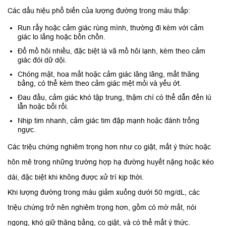
Các dấu hiệu phổ biến của lượng đường trong máu thấp:
Run rẩy hoặc cảm giác rùng mình, thường đi kèm với cảm
giác lo lắng hoặc bồn chồn.​
Đổ mồ hôi nhiều, đặc biệt là vã mồ hôi lạnh, kèm theo cảm
giác đói dữ dội.​
Chóng mặt, hoa mắt hoặc cảm giác lâng lâng, mất thăng
bằng, có thể kèm theo cảm giác mệt mỏi và yếu ớt.​
Đau đầu, cảm giác khó tập trung, thậm chí có thể dẫn đến lú
lẫn hoặc bối rối.​
Nhịp tim nhanh, cảm giác tim đập mạnh hoặc đánh trống
ngực.​
Các triệu chứng nghiêm trọng hơn như co giật, mất ý thức hoặc
hôn mê trong những trường hợp hạ đường huyết nặng hoặc kéo
dài, đặc biệt khi không được xử trí kịp thời.​
Khi lượng đường trong máu giảm xuống dưới 50 mg/dL, các
triệu chứng trở nên nghiêm trọng hơn, gồm có mờ mắt, nói
ngọng, khó giữ thăng bằng, co giật, và có thể mất ý thức.​