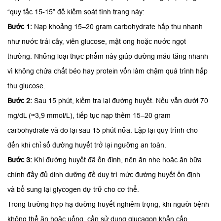
“quy tắc 15-15” để kiểm soát tình trạng này:
Bước 1:
Nạp khoảng 15–20 gram carbohydrate hấp thu nhanh
như nước trái cây, viên glucose, mật ong hoặc nước ngọt
thường. Những loại thực phẩm này giúp đường máu tăng nhanh
vì không chứa chất béo hay protein vốn làm chậm quá trình hấp
thu glucose.
Bước 2:
Sau 15 phút, kiểm tra lại đường huyết. Nếu vẫn dưới 70
mg/dL (≈3,9 mmol/L), tiếp tục nạp thêm 15–20 gram
carbohydrate và đo lại sau 15 phút nữa. Lặp lại quy trình cho
đến khi chỉ số đường huyết trở lại ngưỡng an toàn.
Bước 3:
Khi đường huyết đã ổn định, nên ăn nhẹ hoặc ăn bữa
chính đầy đủ dinh dưỡng để duy trì mức đường huyết ổn định
và bổ sung lại glycogen dự trữ cho cơ thể.
Trong trường hợp hạ đường huyết nghiêm trọng, khi người bệnh
không thể ăn hoặc uống, cần sử dụng glucagon khẩn cấp.