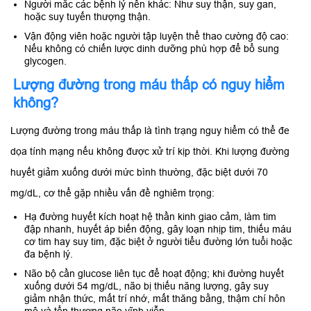
Người mắc các bệnh lý nền khác: Như suy thận, suy gan,
hoặc suy tuyến thượng thận.
Vận động viên hoặc người tập luyện thể thao cường độ cao:
Nếu không có chiến lược dinh dưỡng phù hợp để bổ sung
glycogen.
Lượng đường trong máu thấp có nguy hiểm
không?
Lượng đường trong máu thấp là tình trạng nguy hiểm có thể đe
dọa tính mạng nếu không được xử trí kịp thời. Khi lượng đường
huyết giảm xuống dưới mức bình thường, đặc biệt dưới 70
mg/dL, cơ thể gặp nhiều vấn đề nghiêm trọng:
Hạ đường huyết kích hoạt hệ thần kinh giao cảm, làm tim
đập nhanh, huyết áp biến động, gây loạn nhịp tim, thiếu máu
cơ tim hay suy tim, đặc biệt ở người tiểu đường lớn tuổi hoặc
đa bệnh lý.​
Não bộ cần glucose liên tục để hoạt động; khi đường huyết
xuống dưới 54 mg/dL, não bị thiếu năng lượng, gây suy
giảm nhận thức, mất trí nhớ, mất thăng bằng, thậm chí hôn