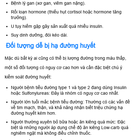
Bệnh lý gan (xơ gan, viêm gan nặng).
Rối loạn hormone (thiếu hụt cortisol hoặc hormone tăng
trưởng).
U tụy hiếm gặp gây sản xuất quá nhiều insulin.
Suy dinh dưỡng, đói kéo dài.
Đối tượng dễ bị hạ đường huyết
Mặc dù bất kỳ ai cũng có thể bị lượng đường trong máu thấp,
một số đối tượng có nguy cơ cao hơn và cần đặc biệt chú ý
kiểm soát đường huyết:
Người bệnh tiểu đường type 1 và type 2 đang dùng Insulin
hoặc Sulfonylureas: Đây là nhóm có nguy cơ cao nhất.
Người lớn tuổi mắc bệnh tiểu đường: Thường có các vấn đề
về tim mạch, thận, và khả năng nhận biết triệu chứng hạ
đường huyết kém hơn.
Người thường xuyên bỏ bữa hoặc ăn kiêng quá mức: Đặc
biệt là những người áp dụng chế độ ăn kiêng Low-carb quá
nghiêm ngặt mà không điều chỉnh thuốc.