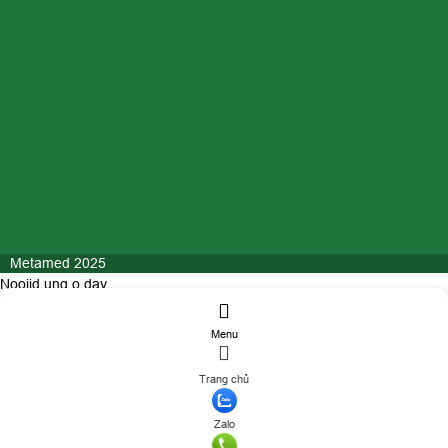
Metamed 2025
Nooijd ung o day
Menu
ĐĂNG KÝ TƯ VẤN
Trang chủ
Họ và tên
(*)
Số điện thoại
(*)
Zalo
Nhu cầu tư vấn điều trị