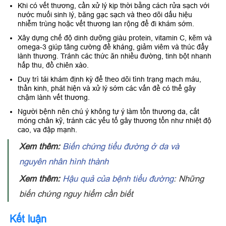
Khi có vết thương, cần xử lý kịp thời bằng cách rửa sạch với
nước muối sinh lý, băng gạc sạch và theo dõi dấu hiệu
nhiễm trùng hoặc vết thương lan rộng để đi khám sớm.
Xây dựng chế độ dinh dưỡng giàu protein, vitamin C, kẽm và
omega-3 giúp tăng cường đề kháng, giảm viêm và thúc đẩy
lành thương. Tránh các thức ăn nhiều đường, tinh bột nhanh
hấp thu, đồ chiên xào.
Duy trì tái khám định kỳ để theo dõi tình trạng mạch máu,
thần kinh, phát hiện và xử lý sớm các vấn đề có thể gây
chậm lành vết thương.
Người bệnh nên chú ý không tự ý làm tổn thương da, cắt
móng chân kỹ, tránh các yếu tố gây thương tổn như nhiệt độ
cao, va đập mạnh.
Xem thêm:
Biến chứng tiểu đường ở da và
nguyên nhân hình thành
Xem thêm:
Hậu quả của bệnh tiểu đường
: Những
biến chứng nguy hiểm cần biết
Kết luận