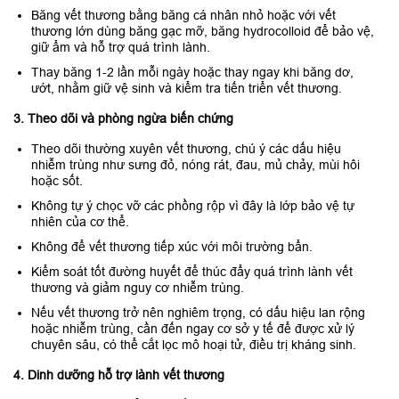
Băng vết thương bằng băng cá nhân nhỏ hoặc với vết
thương lớn dùng băng gạc mỡ, băng hydrocolloid để bảo vệ,
giữ ẩm và hỗ trợ quá trình lành.
Thay băng 1-2 lần mỗi ngày hoặc thay ngay khi băng dơ,
ướt, nhằm giữ vệ sinh và kiểm tra tiến triển vết thương.
3. Theo dõi và phòng ngừa biến chứng
Theo dõi thường xuyên vết thương, chú ý các dấu hiệu
nhiễm trùng như sưng đỏ, nóng rát, đau, mủ chảy, mùi hôi
hoặc sốt.
Không tự ý chọc vỡ các phồng rộp vì đây là lớp bảo vệ tự
nhiên của cơ thể.
Không để vết thương tiếp xúc với môi trường bẩn.
Kiểm soát tốt đường huyết để thúc đẩy quá trình lành vết
thương và giảm nguy cơ nhiễm trùng.
Nếu vết thương trở nên nghiêm trọng, có dấu hiệu lan rộng
hoặc nhiễm trùng, cần đến ngay cơ sở y tế để được xử lý
chuyên sâu, có thể cắt lọc mô hoại tử, điều trị kháng sinh.
4. Dinh dưỡng hỗ trợ lành vết thương