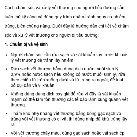
Cách chăm sóc và xử lý vết thương cho người tiểu đường cần
tuân thủ kỹ càng và đúng quy trình nhằm tránh nguy cơ nhiễm
trùng, biến chứng nặng. Dưới đây là hướng dẫn chi tiết về chăm
sóc và xử lý vết thương cho người bị tiểu đường:
1. Chuẩn bị và vệ sinh
Người chăm sóc cần rửa sạch và sát khuẩn tay trước khi xử
lý vết thương để tránh lây nhiễm.
Rửa sạch vết thương bằng dung dịch nước muối sinh lý
0,9% hoặc nước sạch nếu không có nước muối sinh lý, rửa
theo chiều từ trên xuống dưới và từ trong ra ngoài, để loại
bỏ bụi bẩn và vi khuẩn.
Không dùng dung dịch oxy già để rửa vì đây là sát khuẩn
mạnh có thể làm tổn thương các tế bào lành xung quanh vết
thương.
Thấm khô nhẹ nhàng vết thương bằng bông gạc sạch vô
trùng với vết thương có dị vật thì dùng nhíp đã khử trùng lấy
ra.
Với vết thương chảy máu, dùng gạc sạch hoặc vải sạch ép