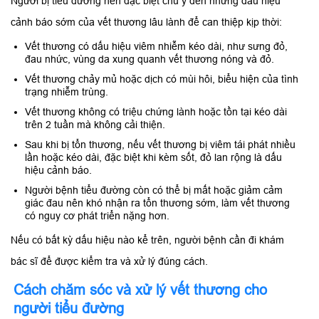
Người bị tiểu đường nên đặc biệt chú ý đến những dấu hiệu
cảnh báo sớm của vết thương lâu lành để can thiệp kịp thời:
Vết thương có dấu hiệu viêm nhiễm kéo dài, như sưng đỏ,
đau nhức, vùng da xung quanh vết thương nóng và đỏ.
Vết thương chảy mủ hoặc dịch có mùi hôi, biểu hiện của tình
trạng nhiễm trùng.
Vết thương không có triệu chứng lành hoặc tồn tại kéo dài
trên 2 tuần mà không cải thiện.
Sau khi bị tổn thương, nếu vết thương bị viêm tái phát nhiều
lần hoặc kéo dài, đặc biệt khi kèm sốt, đỏ lan rộng là dấu
hiệu cảnh báo.
Người bệnh tiểu đường còn có thể bị mất hoặc giảm cảm
giác đau nên khó nhận ra tổn thương sớm, làm vết thương
có nguy cơ phát triển nặng hơn.
Nếu có bất kỳ dấu hiệu nào kể trên, người bệnh cần đi khám
bác sĩ để được kiểm tra và xử lý đúng cách.
Cách chăm sóc và xử lý vết thương cho
người tiểu đường