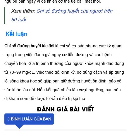
ngủ bù ban ngày vì dễ khiến cơ thể uể oải, mệt mỏi.
Xem thêm:
Chỉ số đường huyết của người trên
60 tuổi
Kết luận
Chỉ số đường huyết lúc đói
là chỉ số cơ bản nhưng cực kỳ quan
trọng trong việc đánh giá nguy cơ tiểu đường và các bệnh
chuyển hóa. Giá trị bình thường của người khỏe mạnh dao động
từ 70–99 mg/dL. Việc theo dõi định kỳ, đo đúng cách và áp dụng
lối sống khoa học sẽ giúp bạn giữ đường huyết ổn định, bảo vệ
sức khỏe lâu dài. Nếu kết quả nhiều lần vượt ngưỡng, bạn nên
đi khám sớm để được tư vấn điều trị kịp thời.
ĐÁNH GIÁ BÀI VIẾT
BÌNH LUẬN CỦA BẠN