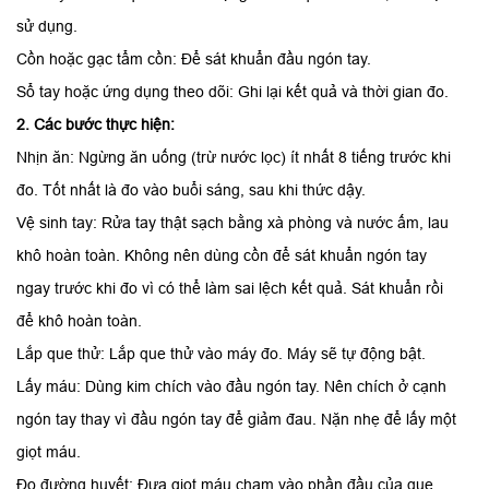
sử dụng.
Cồn hoặc gạc tẩm cồn: Để sát khuẩn đầu ngón tay.
Sổ tay hoặc ứng dụng theo dõi: Ghi lại kết quả và thời gian đo.
2. Các bước thực hiện:
Nhịn ăn: Ngừng ăn uống (trừ nước lọc) ít nhất 8 tiếng trước khi
đo. Tốt nhất là đo vào buổi sáng, sau khi thức dậy.
Vệ sinh tay: Rửa tay thật sạch bằng xà phòng và nước ấm, lau
khô hoàn toàn. Không nên dùng cồn để sát khuẩn ngón tay
ngay trước khi đo vì có thể làm sai lệch kết quả. Sát khuẩn rồi
để khô hoàn toàn.
Lắp que thử: Lắp que thử vào máy đo. Máy sẽ tự động bật.
Lấy máu: Dùng kim chích vào đầu ngón tay. Nên chích ở cạnh
ngón tay thay vì đầu ngón tay để giảm đau. Nặn nhẹ để lấy một
giọt máu.
Đo đường huyết: Đưa giọt máu chạm vào phần đầu của que