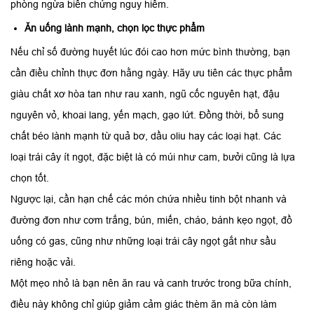
phòng ngừa biến chứng nguy hiểm.
Ăn uống lành mạnh, chọn lọc thực phẩm
Nếu chỉ số đường huyết lúc đói cao hơn mức bình thường, bạn
cần điều chỉnh thực đơn hằng ngày. Hãy ưu tiên các thực phẩm
giàu chất xơ hòa tan như rau xanh, ngũ cốc nguyên hạt, đậu
nguyên vỏ, khoai lang, yến mạch, gạo lứt. Đồng thời, bổ sung
chất béo lành mạnh từ quả bơ, dầu oliu hay các loại hạt. Các
loại trái cây ít ngọt, đặc biệt là có múi như cam, bưởi cũng là lựa
chọn tốt.
Ngược lại, cần hạn chế các món chứa nhiều tinh bột nhanh và
đường đơn như cơm trắng, bún, miến, cháo, bánh kẹo ngọt, đồ
uống có gas, cũng như những loại trái cây ngọt gắt như sầu
riêng hoặc vải.
Một mẹo nhỏ là bạn nên ăn rau và canh trước trong bữa chính,
điều này không chỉ giúp giảm cảm giác thèm ăn mà còn làm