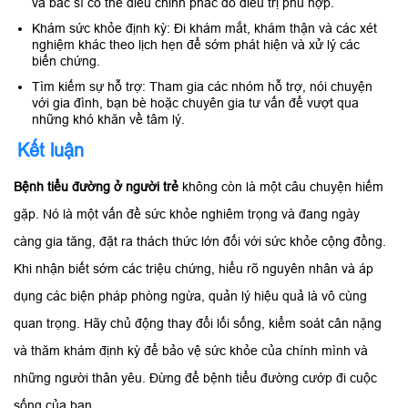
và bác sĩ có thể điều chỉnh phác đồ điều trị phù hợp.
Khám sức khỏe định kỳ: Đi khám mắt, khám thận và các xét
nghiệm khác theo lịch hẹn để sớm phát hiện và xử lý các
biến chứng.
Tìm kiếm sự hỗ trợ: Tham gia các nhóm hỗ trợ, nói chuyện
với gia đình, bạn bè hoặc chuyên gia tư vấn để vượt qua
những khó khăn về tâm lý.
Kết luận
Bệnh tiểu đường ở người trẻ
không còn là một câu chuyện hiếm
gặp. Nó là một vấn đề sức khỏe nghiêm trọng và đang ngày
càng gia tăng, đặt ra thách thức lớn đối với sức khỏe cộng đồng.
Khi nhận biết sớm các triệu chứng, hiểu rõ nguyên nhân và áp
dụng các biện pháp phòng ngừa, quản lý hiệu quả là vô cùng
quan trọng. Hãy chủ động thay đổi lối sống, kiểm soát cân nặng
và thăm khám định kỳ để bảo vệ sức khỏe của chính mình và
những người thân yêu. Đừng để bệnh tiểu đường cướp đi cuộc
sống của bạn.