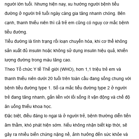
người lớn tuổi. Nhưng hiện nay, xu hướng người bệnh tiểu
đường ở người trẻ tuổi ngày càng gia tăng nhanh chóng. Bên
cạnh, thanh thiếu niên thì cả trẻ em cũng có nguy cơ mắc bệnh
tiểu đường.
Tiểu đường là tình trạng rối loạn chuyển hóa, khi cơ thể không
sản xuất đủ insulin hoặc không sử dụng insulin hiệu quả, khiến
lượng đường trong máu tăng cao.
Theo Tổ chức Y tế Thế giới (WHO), hơn 1,1 triệu trẻ em và
thanh thiếu niên dưới 20 tuổi trên toàn cầu đang sống chung với
bệnh tiểu đường type 1. Số ca mắc tiểu đường type 2 ở người
trẻ đang tăng nhanh, gắn liền với lối sống ít vận động và chế độ
ăn uống thiếu khoa học.
Đặc biệt, điều đáng lo ngại là ở người trẻ, bệnh thường diễn tiến
âm thầm, khó phát hiện sớm. Nếu không nhận biết kịp thời, sẽ
gây ra nhiều biến chứng nặng nề, ảnh hưởng đến sức khỏe và