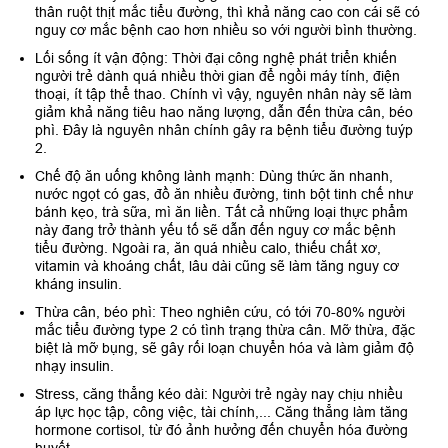
thân ruột thịt mắc tiểu đường, thì khả năng cao con cái sẽ có
nguy cơ mắc bệnh cao hơn nhiều so với người bình thường.
Lối sống ít vận động: Thời đại công nghệ phát triển khiến
người trẻ dành quá nhiều thời gian để ngồi máy tính, điện
thoại, ít tập thể thao. Chính vì vậy, nguyên nhân này sẽ làm
giảm khả năng tiêu hao năng lượng, dẫn đến thừa cân, béo
phì. Đây là nguyên nhân chính gây ra bệnh tiểu đường tuýp
2.
Chế độ ăn uống không lành mạnh: Dùng thức ăn nhanh,
nước ngọt có gas, đồ ăn nhiều đường, tinh bột tinh chế như
bánh kẹo, trà sữa, mì ăn liền. Tất cả những loại thực phẩm
này đang trở thành yếu tố sẽ dẫn đến nguy cơ mắc bệnh
tiểu đường. Ngoài ra, ăn quá nhiều calo, thiếu chất xơ,
vitamin và khoáng chất, lâu dài cũng sẽ làm tăng nguy cơ
kháng insulin.
Thừa cân, béo phì: Theo nghiên cứu, có tới 70-80% người
mắc tiểu đường type 2 có tình trạng thừa cân. Mỡ thừa, đặc
biệt là mỡ bụng, sẽ gây rối loạn chuyển hóa và làm giảm độ
nhạy insulin.
Stress, căng thẳng kéo dài: Người trẻ ngày nay chịu nhiều
áp lực học tập, công việc, tài chính,... Căng thẳng làm tăng
hormone cortisol, từ đó ảnh hưởng đến chuyển hóa đường
huyết.