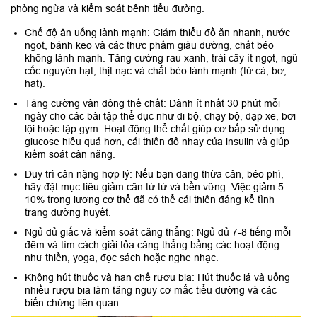
phòng ngừa và kiểm soát bệnh tiểu đường.
Chế độ ăn uống lành mạnh: Giảm thiểu đồ ăn nhanh, nước
ngọt, bánh kẹo và các thực phẩm giàu đường, chất béo
không lành mạnh. Tăng cường rau xanh, trái cây ít ngọt, ngũ
cốc nguyên hạt, thịt nạc và chất béo lành mạnh (từ cá, bơ,
hạt).
Tăng cường vận động thể chất: Dành ít nhất 30 phút mỗi
ngày cho các bài tập thể dục như đi bộ, chạy bộ, đạp xe, bơi
lội hoặc tập gym. Hoạt động thể chất giúp cơ bắp sử dụng
glucose hiệu quả hơn, cải thiện độ nhạy của insulin và giúp
kiểm soát cân nặng.
Duy trì cân nặng hợp lý: Nếu bạn đang thừa cân, béo phì,
hãy đặt mục tiêu giảm cân từ từ và bền vững. Việc giảm 5-
10% trọng lượng cơ thể đã có thể cải thiện đáng kể tình
trạng đường huyết.
Ngủ đủ giấc và kiểm soát căng thẳng: Ngủ đủ 7-8 tiếng mỗi
đêm và tìm cách giải tỏa căng thẳng bằng các hoạt động
như thiền, yoga, đọc sách hoặc nghe nhạc.
Không hút thuốc và hạn chế rượu bia: Hút thuốc lá và uống
nhiều rượu bia làm tăng nguy cơ mắc tiểu đường và các
biến chứng liên quan.