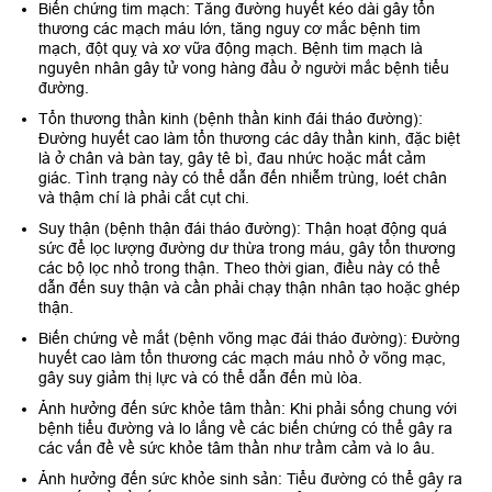
Biến chứng tim mạch: Tăng đường huyết kéo dài gây tổn
thương các mạch máu lớn, tăng nguy cơ mắc bệnh tim
mạch, đột quỵ và xơ vữa động mạch. Bệnh tim mạch là
nguyên nhân gây tử vong hàng đầu ở người mắc bệnh tiểu
đường.
Tổn thương thần kinh (bệnh thần kinh đái tháo đường):
Đường huyết cao làm tổn thương các dây thần kinh, đặc biệt
là ở chân và bàn tay, gây tê bì, đau nhức hoặc mất cảm
giác. Tình trạng này có thể dẫn đến nhiễm trùng, loét chân
và thậm chí là phải cắt cụt chi.
Suy thận (bệnh thận đái tháo đường): Thận hoạt động quá
sức để lọc lượng đường dư thừa trong máu, gây tổn thương
các bộ lọc nhỏ trong thận. Theo thời gian, điều này có thể
dẫn đến suy thận và cần phải chạy thận nhân tạo hoặc ghép
thận.
Biến chứng về mắt (bệnh võng mạc đái tháo đường): Đường
huyết cao làm tổn thương các mạch máu nhỏ ở võng mạc,
gây suy giảm thị lực và có thể dẫn đến mù lòa.
Ảnh hưởng đến sức khỏe tâm thần: Khi phải sống chung với
bệnh tiểu đường và lo lắng về các biến chứng có thể gây ra
các vấn đề về sức khỏe tâm thần như trầm cảm và lo âu.
Ảnh hưởng đến sức khỏe sinh sản: Tiểu đường có thể gây ra