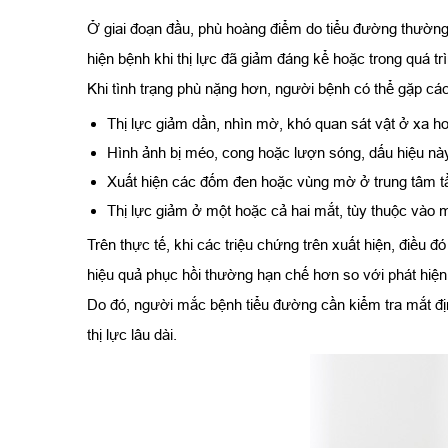
Ở giai đoạn đầu, phù hoàng điểm do tiểu đường thường 
hiện bệnh khi thị lực đã giảm đáng kể hoặc trong quá t
Khi tình trạng phù nặng hơn, người bệnh có thể gặp các
Thị lực giảm dần, nhìn mờ, khó quan sát vật ở xa hoặ
Hình ảnh bị méo, cong hoặc lượn sóng, dấu hiệu này
Xuất hiện các đốm đen hoặc vùng mờ ở trung tâm tầm
Thị lực giảm ở một hoặc cả hai mắt, tùy thuộc vào 
Trên thực tế, khi các triệu chứng trên xuất hiện, điều đ
hiệu quả phục hồi thường hạn chế hơn so với phát hiệ
Do đó, người mắc bệnh tiểu đường cần kiểm tra mắt địn
thị lực lâu dài.