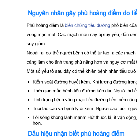
Nguyên nhân gây phù hoàng điểm do ti
Phù hoàng điểm là
biến chứng tiểu đường
phổ biến của
võng mạc mắt. Các mạch máu này bị suy yếu, dẫn đến 
suy giảm.
Ngoài ra, cơ thể người bệnh có thể tự tạo ra các mạc
càng làm cho tình trạng phù nặng hơn và nguy cơ mất t
Một số yếu tố sau đây có thể khiến bệnh nhân tiểu đư
Kiểm soát đường huyết kém: Khi lượng đường tron
Thời gian mắc bệnh tiểu đường kéo dài: Người bị ti
Tình trạng bệnh võng mạc tiểu đường tiến triển nặ
Tuổi tác cao và bệnh lý đi kèm: Người cao tuổi, ng
Lối sống không lành mạnh: Hút thuốc lá, ít vận độ
hơn.
Dấu hiệu nhận biết phù hoàng điểm