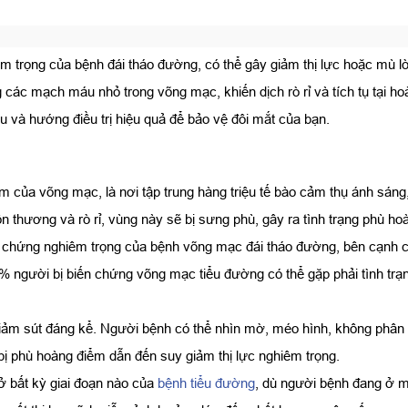
m trọng của bệnh đái tháo đường, có thể gây giảm thị lực hoặc mù lòa
ác mạch máu nhỏ trong võng mạc, khiến dịch rò rỉ và tích tụ tại hoàn
u và hướng điều trị hiệu quả để bảo vệ đôi mắt của bạn.
m của võng mạc, là nơi tập trung hàng triệu tế bào cảm thụ ánh sáng, 
 thương và rò rỉ, vùng này sẽ bị sưng phù, gây ra tình trạng phù ho
n chứng nghiêm trọng của bệnh võng mạc đái tháo đường, bên cạnh 
 người bị biến chứng võng mạc tiểu đường có thể gặp phải tình tr
giảm sút đáng kể. Người bệnh có thể nhìn mờ, méo hình, không phân b
ị phù hoàng điểm dẫn đến suy giảm thị lực nghiêm trọng.
ở bất kỳ giai đoạn nào của
bệnh tiểu đường
, dù người bệnh đang ở 