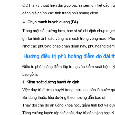
OCT là kỹ thuật hiện đại giúp bác sĩ xem chi tiết cấu t
đánh giá chính xác tình trạng phù hoàng điểm.
Chụp mạch huỳnh quang (FA)
Trong một số trường hợp, bác sĩ sẽ chỉ định chụp mạ
ghi lại hình ảnh các vùng rò rỉ dịch trong võng mạc. Phư
Nhờ các phương pháp chẩn đoán này, phù hoàng điểm có 
Hướng điều trị phù hoàng điểm do đái 
Điều trị phù hoàng điểm tập trung vào kiểm soát bệnh l
bao gồm:
1. Kiểm soát đường huyết ổn định
Việc duy trì đường huyết trong mức an toàn là bước qu
Sử dụng thuốc tiểu đường theo hướng dẫn bác sĩ.
Thay đổi chế độ ăn uống khoa học, giảm tinh bột và đ
Tăng cường luyện tập thể chất, duy trì cân nặng hợp lý