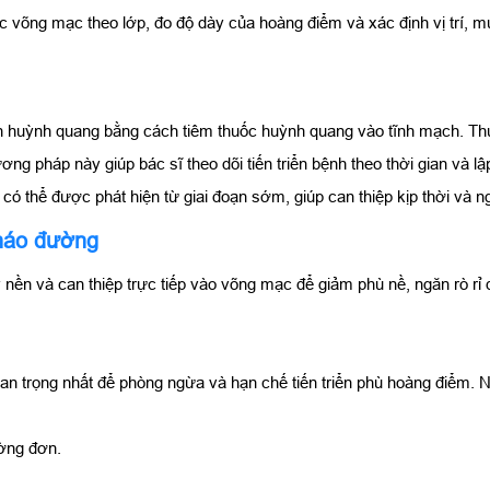
rúc võng mạc theo lớp, đo độ dày của hoàng điểm và xác định vị trí, m
ch huỳnh quang bằng cách tiêm thuốc huỳnh quang vào tĩnh mạch. 
ơng pháp này giúp bác sĩ theo dõi tiến triển bệnh theo thời gian và lậ
thể được phát hiện từ giai đoạn sớm, giúp can thiệp kịp thời và ng
tháo đường
ý nền và can thiệp trực tiếp vào võng mạc để giảm phù nề, ngăn rò rỉ
an trọng nhất để phòng ngừa và hạn chế tiến triển phù hoàng điểm. 
ường đơn.
.