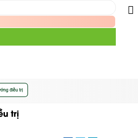
ng điều trị
u trị