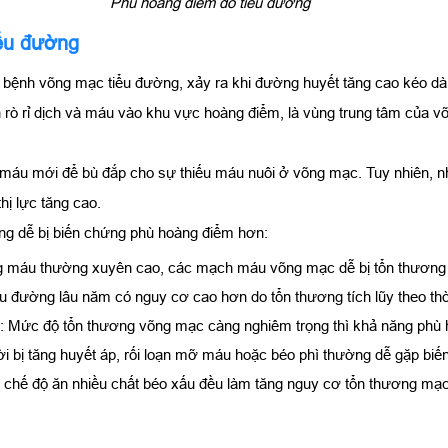
Phù hoảng điểm do tiểu đường
ểu đường
 bệnh võng mạc tiểu đường, xảy ra khi đường huyết tăng cao kéo dà
rò rỉ dịch và máu vào khu vực hoàng điểm, là vùng trung tâm của v
h máu mới để bù đắp cho sự thiếu máu nuôi ở võng mạc. Tuy nhiên,
hị lực tăng cao.
ờng dễ bị biến chứng phù hoàng điểm hơn:
g máu thường xuyên cao, các mạch máu võng mạc dễ bị tổn thương
ểu đường lâu năm có nguy cơ cao hơn do tổn thương tích lũy theo thờ
ng: Mức độ tổn thương võng mạc càng nghiêm trọng thì khả năng phù
ười bị tăng huyết áp, rối loạn mỡ máu hoặc béo phì thường dễ gặp bi
ng, chế độ ăn nhiều chất béo xấu đều làm tăng nguy cơ tổn thương m