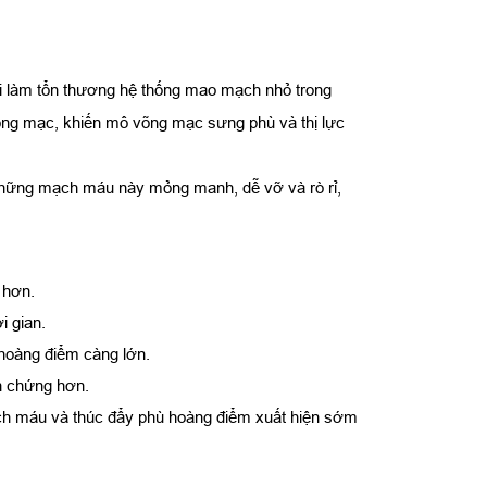
i làm tổn thương hệ thống mao mạch nhỏ trong
õng mạc, khiến mô võng mạc sưng phù và thị lực
 những mạch máu này mỏng manh, dễ vỡ và rò rỉ,
 hơn.
i gian.
 hoàng điểm càng lớn.
ến chứng hơn.
ạch máu và thúc đẩy phù hoàng điểm xuất hiện sớm