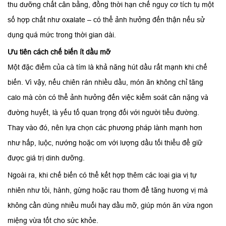
thu dưỡng chất cân bằng, đồng thời hạn chế nguy cơ tích tụ một
số hợp chất như oxalate – có thể ảnh hưởng đến thận nếu sử
dụng quá mức trong thời gian dài.
Ưu tiên cách chế biến ít dầu mỡ
Một đặc điểm của cà tím là khả năng hút dầu rất mạnh khi chế
biến. Vì vậy, nếu chiên rán nhiều dầu, món ăn không chỉ tăng
calo mà còn có thể ảnh hưởng đến việc kiểm soát cân nặng và
đường huyết, là yếu tố quan trọng đối với người tiểu đường.
Thay vào đó, nên lựa chọn các phương pháp lành mạnh hơn
như hấp, luộc, nướng hoặc om với lượng dầu tối thiểu để giữ
được giá trị dinh dưỡng.
Ngoài ra, khi chế biến có thể kết hợp thêm các loại gia vị tự
nhiên như tỏi, hành, gừng hoặc rau thơm để tăng hương vị mà
không cần dùng nhiều muối hay dầu mỡ, giúp món ăn vừa ngon
miệng vừa tốt cho sức khỏe.