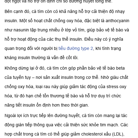
đột ngột và hỗ trợ ổn định chỉ số đường huyết tổng thể.
Bên cạnh đó, cà tím còn có khả năng hỗ trợ cải thiện độ nhạy
insulin. Một số hoạt chất chống oxy hóa, đặc biệt là anthocyanin
như nasunin tập trung nhiều ở lớp vỏ tím, giúp bảo vệ tế bào và
hỗ trợ hoạt động của các thụ thể insulin. Điều này có ý nghĩa
quan trọng đối với người bị
tiểu đường type 2
, khi tình trạng
kháng insulin thường là vấn đề cốt lõi.
Không dừng lại ở đó, cà tím còn góp phần bảo vệ tế bào beta
của tuyến tụy – nơi sản xuất insulin trong cơ thể. Nhờ giàu chất
chống oxy hóa, loại rau này giúp giảm tác động của stress oxy
hóa, từ đó hạn chế tổn thương tế bào và hỗ trợ duy trì chức
năng tiết insulin ổn định hơn theo thời gian.
Ngoài lợi ích trực tiếp lên đường huyết, cà tím còn mang lại tác
động gián tiếp thông qua việc cải thiện sức khỏe tim mạch. Các
hợp chất trong cà tím có thể giúp giảm cholesterol xấu (LDL),