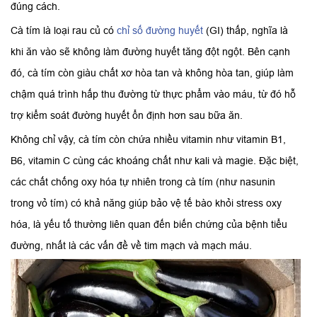
đúng cách.
Cà tím là loại rau củ có
chỉ số đường huyết
(GI) thấp, nghĩa là
khi ăn vào sẽ không làm đường huyết tăng đột ngột. Bên cạnh
đó, cà tím còn giàu chất xơ hòa tan và không hòa tan, giúp làm
chậm quá trình hấp thu đường từ thực phẩm vào máu, từ đó hỗ
trợ kiểm soát đường huyết ổn định hơn sau bữa ăn.
Không chỉ vậy, cà tím còn chứa nhiều vitamin như vitamin B1,
B6, vitamin C cùng các khoáng chất như kali và magie. Đặc biệt,
các chất chống oxy hóa tự nhiên trong cà tím (như nasunin
trong vỏ tím) có khả năng giúp bảo vệ tế bào khỏi stress oxy
hóa, là yếu tố thường liên quan đến biến chứng của bệnh tiểu
đường, nhất là các vấn đề về tim mạch và mạch máu.