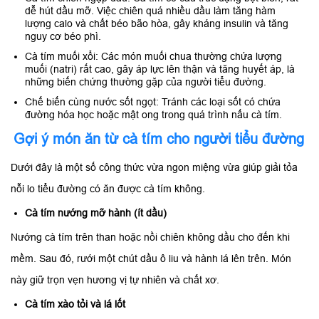
dễ hút dầu mỡ. Việc chiên quá nhiều dầu làm tăng hàm
lượng calo và chất béo bão hòa, gây kháng insulin và tăng
nguy cơ béo phì.
Cà tím muối xổi: Các món muối chua thường chứa lượng
muối (natri) rất cao, gây áp lực lên thận và tăng huyết áp, là
những biến chứng thường gặp của người tiểu đường.
Chế biến cùng nước sốt ngọt: Tránh các loại sốt có chứa
đường hóa học hoặc mật ong trong quá trình nấu cà tím.
Gợi ý món ăn từ cà tím cho người tiểu đường
Dưới đây là một số công thức vừa ngon miệng vừa giúp giải tỏa
nỗi lo tiểu đường có ăn được cà tím không.
Cà tím nướng mỡ hành (ít dầu)
Nướng cà tím trên than hoặc nồi chiên không dầu cho đến khi
mềm. Sau đó, rưới một chút dầu ô liu và hành lá lên trên. Món
này giữ trọn vẹn hương vị tự nhiên và chất xơ.
Cà tím xào tỏi và lá lốt