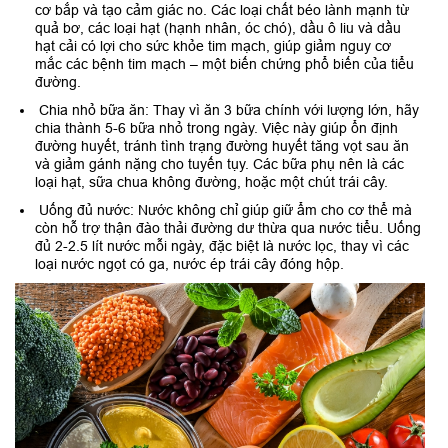
cơ bắp và tạo cảm giác no. Các loại chất béo lành mạnh từ
quả bơ, các loại hạt (hạnh nhân, óc chó), dầu ô liu và dầu
hạt cải có lợi cho sức khỏe tim mạch, giúp giảm nguy cơ
mắc các bệnh tim mạch – một biến chứng phổ biến của tiểu
đường.
Chia nhỏ bữa ăn: Thay vì ăn 3 bữa chính với lượng lớn, hãy
chia thành 5-6 bữa nhỏ trong ngày. Việc này giúp ổn định
đường huyết, tránh tình trạng đường huyết tăng vọt sau ăn
và giảm gánh nặng cho tuyến tụy. Các bữa phụ nên là các
loại hạt, sữa chua không đường, hoặc một chút trái cây.
Uống đủ nước: Nước không chỉ giúp giữ ẩm cho cơ thể mà
còn hỗ trợ thận đào thải đường dư thừa qua nước tiểu. Uống
đủ 2-2.5 lít nước mỗi ngày, đặc biệt là nước lọc, thay vì các
loại nước ngọt có ga, nước ép trái cây đóng hộp.