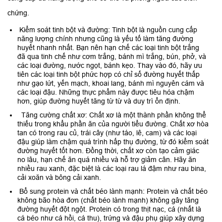
chứng.
Kiểm soát tinh bột và đường: Tinh bột là nguồn cung cấp
năng lượng chính nhưng cũng là yếu tố làm tăng đường
huyết nhanh nhất. Bạn nên hạn chế các loại tinh bột trắng
đã qua tinh chế như cơm trắng, bánh mì trắng, bún, phở, và
các loại đường, nước ngọt, bánh kẹo. Thay vào đó, hãy ưu
tiên các loại tinh bột phức hợp có chỉ số đường huyết thấp
như gạo lứt, yến mạch, khoai lang, bánh mì nguyên cám và
các loại đậu. Những thực phẩm này được tiêu hóa chậm
hơn, giúp đường huyết tăng từ từ và duy trì ổn định.
Tăng cường chất xơ: Chất xơ là một thành phần không thể
thiếu trong khẩu phần ăn của người tiểu đường. Chất xơ hòa
tan có trong rau củ, trái cây (như táo, lê, cam) và các loại
đậu giúp làm chậm quá trình hấp thụ đường, từ đó kiểm soát
đường huyết tốt hơn. Đồng thời, chất xơ còn tạo cảm giác
no lâu, hạn chế ăn quá nhiều và hỗ trợ giảm cân. Hãy ăn
nhiều rau xanh, đặc biệt là các loại rau lá đậm như rau bina,
cải xoăn và bông cải xanh.
Bổ sung protein và chất béo lành mạnh: Protein và chất béo
không bão hòa đơn (chất béo lành mạnh) không gây tăng
đường huyết đột ngột. Protein có trong thịt nạc, cá (nhất là
cá béo như cá hồi, cá thu), trứng và đậu phụ giúp xây dựng