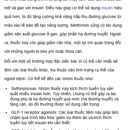
mỡ và gan với insulin. Điều này giúp cơ thể sử dụng
insulin
hiệu
quả hơn, từ đó tăng cường khả năng hấp thụ đường glucose từ
máu vào tế bào để tạo năng lượng. Metformin cũng có tác dụng
giảm sản xuất glucose ở gan, góp phần hạ đường huyết. Ngoài
ra, thuốc này còn giúp giảm cân nhẹ, một lợi ích quan trọng đối
với những người bị béo phì hoặc thừa cân.
Đối với một số trường hợp đặc biệt, bác sĩ có thể cân nhắc kê
đơn các loại thuốc khác, tùy thuộc vào tình trạng cụ thể của
người bệnh. Có thể kể đến các nhóm thuốc như:
Sulfonylureas: Nhóm thuốc này kích thích tuyến tụy sản
xuất nhiều insulin hơn. Tuy nhiên, chúng có thể gây ra tác
dụng phụ là hạ đường huyết quá mức (hạ đường huyết) và
tăng cân, do đó thường được sử dụng cẩn trọng.
GLP-1 receptor agonists: Các loại thuốc tiêm này giúp làm
chậm quá trình tiêu hóa, giảm sự thèm ăn và kích thích
tuyến tụy tiết insulin khi cần thiết.