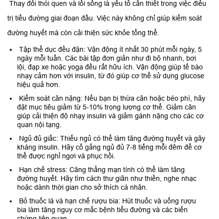
Thay đổi thói quen và lối sống là yếu tố cần thiết trong việc điều
trị tiểu đường giai đoạn đầu. Việc này không chỉ giúp kiểm soát
đường huyết mà còn cải thiện sức khỏe tổng thể.
Tập thể dục đều đặn: Vận động ít nhất 30 phút mỗi ngày, 5
ngày mỗi tuần. Các bài tập đơn giản như đi bộ nhanh, bơi
lội, đạp xe hoặc yoga đều rất hữu ích. Vận động giúp tế bào
nhạy cảm hơn với insulin, từ đó giúp cơ thể sử dụng glucose
hiệu quả hơn.
Kiểm soát cân nặng: Nếu bạn bị thừa cân hoặc béo phì, hãy
đặt mục tiêu giảm từ 5-10% trọng lượng cơ thể. Giảm cân
giúp cải thiện độ nhạy insulin và giảm gánh nặng cho các cơ
quan nội tạng.
Ngủ đủ giấc: Thiếu ngủ có thể làm tăng đường huyết và gây
kháng insulin. Hãy cố gắng ngủ đủ 7-8 tiếng mỗi đêm để cơ
thể được nghỉ ngơi và phục hồi.
Hạn chế stress: Căng thẳng mạn tính có thể làm tăng
đường huyết. Hãy tìm cách thư giãn như thiền, nghe nhạc
hoặc dành thời gian cho sở thích cá nhân.
Bỏ thuốc lá và hạn chế rượu bia: Hút thuốc và uống rượu
bia làm tăng nguy cơ mắc bệnh tiểu đường và các biến
chứng liên quan.