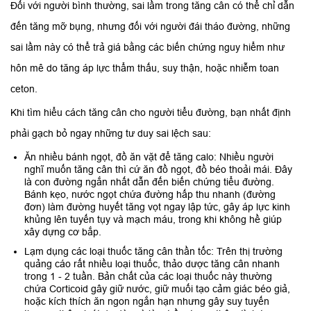
Đối với người bình thường, sai lầm trong tăng cân có thể chỉ dẫn
đến tăng mỡ bụng, nhưng đối với người đái tháo đường, những
sai lầm này có thể trả giá bằng các biến chứng nguy hiểm như
hôn mê do tăng áp lực thẩm thấu, suy thận, hoặc nhiễm toan
ceton.
Khi tìm hiểu cách tăng cân cho người tiểu đường, bạn nhất định
phải gạch bỏ ngay những tư duy sai lệch sau:
Ăn nhiều bánh ngọt, đồ ăn vặt để tăng calo: Nhiều người
nghĩ muốn tăng cân thì cứ ăn đồ ngọt, đồ béo thoải mái. Đây
là con đường ngắn nhất dẫn đến biến chứng tiểu đường.
Bánh kẹo, nước ngọt chứa đường hấp thu nhanh (đường
đơn) làm đường huyết tăng vọt ngay lập tức, gây áp lực kinh
khủng lên tuyến tụy và mạch máu, trong khi không hề giúp
xây dựng cơ bắp.
Lạm dụng các loại thuốc tăng cân thần tốc: Trên thị trường
quảng cáo rất nhiều loại thuốc, thảo dược tăng cân nhanh
trong 1 - 2 tuần. Bản chất của các loại thuốc này thường
chứa Corticoid gây giữ nước, giữ muối tạo cảm giác béo giả,
hoặc kích thích ăn ngon ngắn hạn nhưng gây suy tuyến