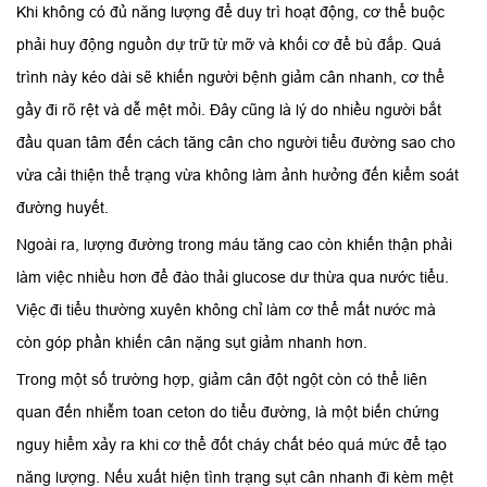
Khi không có đủ năng lượng để duy trì hoạt động, cơ thể buộc
phải huy động nguồn dự trữ từ mỡ và khối cơ để bù đắp. Quá
trình này kéo dài sẽ khiến người bệnh giảm cân nhanh, cơ thể
gầy đi rõ rệt và dễ mệt mỏi. Đây cũng là lý do nhiều người bắt
đầu quan tâm đến cách tăng cân cho người tiểu đường sao cho
vừa cải thiện thể trạng vừa không làm ảnh hưởng đến kiểm soát
đường huyết.
Ngoài ra, lượng đường trong máu tăng cao còn khiến thận phải
làm việc nhiều hơn để đào thải glucose dư thừa qua nước tiểu.
Việc đi tiểu thường xuyên không chỉ làm cơ thể mất nước mà
còn góp phần khiến cân nặng sụt giảm nhanh hơn.
Trong một số trường hợp, giảm cân đột ngột còn có thể liên
quan đến nhiễm toan ceton do tiểu đường, là một biến chứng
nguy hiểm xảy ra khi cơ thể đốt cháy chất béo quá mức để tạo
năng lượng. Nếu xuất hiện tình trạng sụt cân nhanh đi kèm mệt