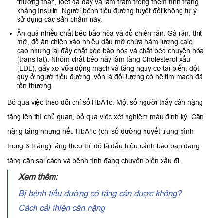
thượng thận, loét dạ dày và làm trầm trọng thêm tình trạng
kháng Insulin. Người bệnh tiểu đường tuyệt đối không tự ý
sử dụng các sản phẩm này.
Ăn quá nhiều chất béo bão hòa và đồ chiên rán: Gà rán, thịt
mỡ, đồ ăn chiên xào nhiều dầu mỡ chứa hàm lượng calo
cao nhưng lại đầy chất béo bão hòa và chất béo chuyển hóa
(trans fat). Nhóm chất béo này làm tăng Cholesterol xấu
(LDL), gây xơ vữa động mạch và tăng nguy cơ tai biến, đột
quỵ ở người tiểu đường, vốn là đối tượng có hệ tim mạch đã
tổn thương.
Bỏ qua việc theo dõi chỉ số HbA1c: Một số người thấy cân nặng
tăng lên thì chủ quan, bỏ qua việc xét nghiệm máu định kỳ. Cân
nặng tăng nhưng nếu HbA1c (chỉ số đường huyết trung bình
trong 3 tháng) tăng theo thì đó là dấu hiệu cảnh báo bạn đang
tăng cân sai cách và bệnh tình đang chuyển biến xấu đi.
Xem thêm:
Bị bệnh tiểu đường có tăng cân được không?
Cách cải thiện cân nặng