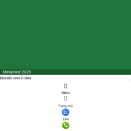
Metamed 2025
Nooijd ung o day
Menu
ĐĂNG KÝ TƯ VẤN
Trang chủ
Họ và tên
(*)
Số điện thoại
(*)
Zalo
Nhu cầu tư vấn điều trị