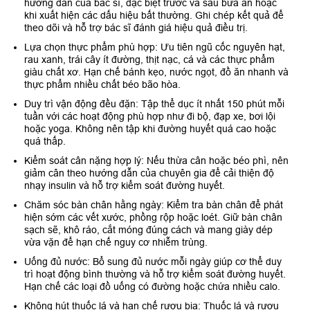
hướng dẫn của bác sĩ, đặc biệt trước và sau bữa ăn hoặc
khi xuất hiện các dấu hiệu bất thường. Ghi chép kết quả để
theo dõi và hỗ trợ bác sĩ đánh giá hiệu quả điều trị.
Lựa chọn thực phẩm phù hợp: Ưu tiên ngũ cốc nguyên hạt,
rau xanh, trái cây ít đường, thịt nạc, cá và các thực phẩm
giàu chất xơ. Hạn chế bánh kẹo, nước ngọt, đồ ăn nhanh và
thực phẩm nhiều chất béo bão hòa.
Duy trì vận động đều đặn: Tập thể dục ít nhất 150 phút mỗi
tuần với các hoạt động phù hợp như đi bộ, đạp xe, bơi lội
hoặc yoga. Không nên tập khi đường huyết quá cao hoặc
quá thấp.
Kiểm soát cân nặng hợp lý: Nếu thừa cân hoặc béo phì, nên
giảm cân theo hướng dẫn của chuyên gia để cải thiện độ
nhạy insulin và hỗ trợ kiểm soát đường huyết.
Chăm sóc bàn chân hằng ngày: Kiểm tra bàn chân để phát
hiện sớm các vết xước, phồng rộp hoặc loét. Giữ bàn chân
sạch sẽ, khô ráo, cắt móng đúng cách và mang giày dép
vừa vặn để hạn chế nguy cơ nhiễm trùng.
Uống đủ nước: Bổ sung đủ nước mỗi ngày giúp cơ thể duy
trì hoạt động bình thường và hỗ trợ kiểm soát đường huyết.
Hạn chế các loại đồ uống có đường hoặc chứa nhiều calo.
Không hút thuốc lá và hạn chế rượu bia: Thuốc lá và rượu