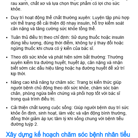
rau xanh, chất xơ và lựa chọn thực phẩm có lợi cho sức
khỏe.
Duy trì hoạt động thể chất thường xuyên: Luyện tập phù hợp
với thể trạng để cải thiện độ nhạy insulin, hỗ trợ kiểm soát
cân nặng và tăng cường sức khỏe tổng thể.
Tuân thủ điều trị theo chỉ định: Sử dụng thuốc hoặc insulin
đúng liều lượng, đúng thời điểm, không tự ý thay đổi hoặc
ngừng thuốc khi chưa có ý kiến của bác sĩ.
Theo dõi sức khỏe và phát hiện sớm bất thường: Thường
xuyên kiểm tra đường huyết, huyết áp, cân nặng và nhận
biết sớm các dấu hiệu tăng hoặc hạ đường huyết để xử trí
kịp thời.
Nâng cao khả năng tự chăm sóc: Trang bị kiến thức giúp
người bệnh chủ động theo dõi sức khỏe, chăm sóc bàn
chân, phòng ngừa biến chứng và phối hợp tốt với bác sĩ
trong quá trình điều trị.
Cải thiện chất lượng cuộc sống: Giúp người bệnh duy trì sức
khỏe ổn định, sinh hoạt, làm việc và vận động bình thường,
đồng thời giảm áp lực tâm lý khi sống chung với bệnh tiểu
đường tuýp 2.
Xây dựng kế hoạch chăm sóc bệnh nhân tiểu