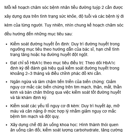
Mỗi kế hoạch chăm sóc bệnh nhân tiểu đường tuýp 2 cần được
xây dựng dựa trên tình trạng sức khỏe, độ tuổi và các bệnh lý đi
kèm của từng người. Tuy nhiên, nhìn chung kế hoạch chăm sóc
đều hướng đến những mục tiêu sau:
Kiểm soát đường huyết ổn định: Duy trì đường huyết trong
ngưỡng mục tiêu theo hướng dẫn của bác sĩ, hạn chế tình
trạng tăng hoặc hạ đường huyết đột ngột.
Đạt chỉ số HbA1c theo mục tiêu điều trị: Theo dõi HbA1c
định kỳ để đánh giá hiệu quả kiểm soát đường huyết trong
khoảng 2–3 tháng và điều chỉnh phác đồ khi cần.
Ngăn ngừa và làm chậm tiến triển của biến chứng: Giảm
nguy cơ mắc các biến chứng trên tim mạch, thận, mắt, thần
kinh và bàn chân thông qua việc kiểm soát tốt đường huyết
và tái khám định kỳ.
Kiểm soát các yếu tố nguy cơ đi kèm: Duy trì huyết áp, mỡ
máu và cân nặng ở mức hợp lý nhằm giảm nguy cơ mắc
bệnh tim mạch và đột quỵ.
Xây dựng chế độ ăn uống khoa học: Hình thành thói quen
ăn uống cân đối, kiểm soát lượng carbohydrate, tăng cường