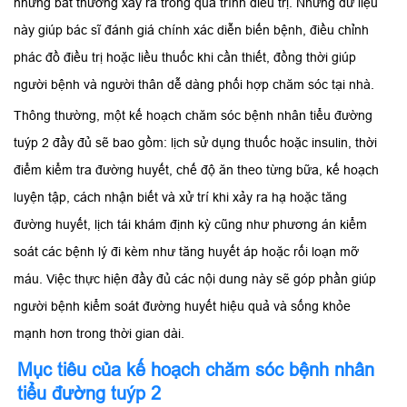
những bất thường xảy ra trong quá trình điều trị. Những dữ liệu
này giúp bác sĩ đánh giá chính xác diễn biến bệnh, điều chỉnh
phác đồ điều trị hoặc liều thuốc khi cần thiết, đồng thời giúp
người bệnh và người thân dễ dàng phối hợp chăm sóc tại nhà.
Thông thường, một kế hoạch chăm sóc bệnh nhân tiểu đường
tuýp 2 đầy đủ sẽ bao gồm: lịch sử dụng thuốc hoặc insulin, thời
điểm kiểm tra đường huyết, chế độ ăn theo từng bữa, kế hoạch
luyện tập, cách nhận biết và xử trí khi xảy ra hạ hoặc tăng
đường huyết, lịch tái khám định kỳ cũng như phương án kiểm
soát các bệnh lý đi kèm như tăng huyết áp hoặc rối loạn mỡ
máu. Việc thực hiện đầy đủ các nội dung này sẽ góp phần giúp
người bệnh kiểm soát đường huyết hiệu quả và sống khỏe
mạnh hơn trong thời gian dài.
Mục tiêu của kế hoạch chăm sóc bệnh nhân
tiểu đường tuýp 2