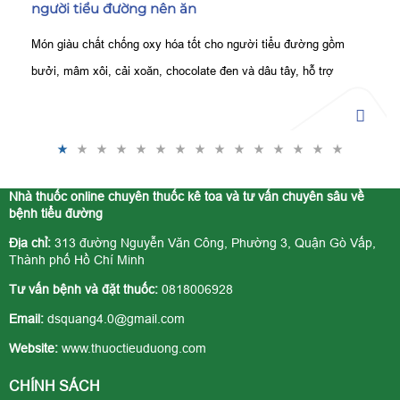
người tiểu đường nên ăn
Món giàu chất chống oxy hóa tốt cho người tiểu đường gồm
bưởi, mâm xôi, cải xoăn, chocolate đen và dâu tây, hỗ trợ
kiểm soát đường huyết, bảo vệ tế bào tốt hơn.
Nhà thuốc online chuyên thuốc kê toa và tư vấn chuyên sâu về
bệnh tiểu đường
Địa chỉ:
313 đường Nguyễn Văn Công, Phường 3, Quận Gò Vấp,
Thành phố Hồ Chí Minh
Tư vấn bệnh và đặt thuốc:
0818006928
Email:
dsquang4.0@gmail.com
Website:
www.thuoctieuduong.com
CHÍNH SÁCH