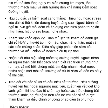
bia có thể làm tăng nguy cơ biến chứng tim mạch, tổn
thương mạch máu và ảnh hưởng đến khả năng kiểm soát
đường huyết.
Ngủ đủ giấc và kiểm soát căng thẳng: Thiếu ngủ hoặc stress
kéo dài có thể khiến đường huyết tăng cao. Người bệnh nên
ngủ từ 7–8 giờ mỗi đêm và áp dụng các biện pháp thư giãn
như thiền, hít thở sâu hoặc nghe nhạc.
Khám sức khỏe định kỳ: Tuân thủ lịch tái khám để đánh giá
chỉ số HbA1c, huyết áp, mỡ máu, chức năng thận, mắt và
các biến chứng khác. Điều này giúp phát hiện sớm bất
thường và điều chỉnh kế hoạch điều trị kịp thời.
Nhận biết dấu hiệu tăng hoặc hạ đường huyết: Người bệnh
và người thân cần biết cách nhận biết các triệu chứng như
run tay, vã mồ hôi, chóng mặt, tim đập nhanh, khát nước
nhiều hoặc mệt mỏi bất thường để xử trí sớm và đến cơ sở y
tế khi cần.
Trao đổi với bác sĩ khi có dấu hiệu bất thường: Nếu đường
huyết liên tục ngoài ngưỡng mục tiêu, xuất hiện vết loét khó
lành, giảm thị lực, đau tê chân tay hoặc các triệu chứng bất
thường khác, người bệnh nên liên hệ với bác sĩ để được
thăm khám và điều chỉnh phương pháp điều trị phù hợp.
Xem thêm: