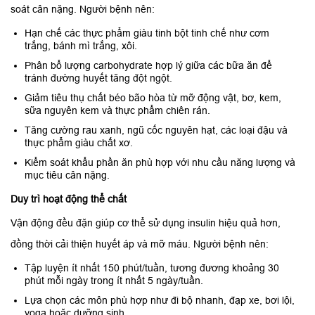
soát cân nặng. Người bệnh nên:
Hạn chế các thực phẩm giàu tinh bột tinh chế như cơm
trắng, bánh mì trắng, xôi.
Phân bổ lượng carbohydrate hợp lý giữa các bữa ăn để
tránh đường huyết tăng đột ngột.
Giảm tiêu thụ chất béo bão hòa từ mỡ động vật, bơ, kem,
sữa nguyên kem và thực phẩm chiên rán.
Tăng cường rau xanh, ngũ cốc nguyên hạt, các loại đậu và
thực phẩm giàu chất xơ.
Kiểm soát khẩu phần ăn phù hợp với nhu cầu năng lượng và
mục tiêu cân nặng.
Duy trì hoạt động thể chất
Vận động đều đặn giúp cơ thể sử dụng insulin hiệu quả hơn,
đồng thời cải thiện huyết áp và mỡ máu. Người bệnh nên:
Tập luyện ít nhất 150 phút/tuần, tương đương khoảng 30
phút mỗi ngày trong ít nhất 5 ngày/tuần.
Lựa chọn các môn phù hợp như đi bộ nhanh, đạp xe, bơi lội,
yoga hoặc dưỡng sinh.