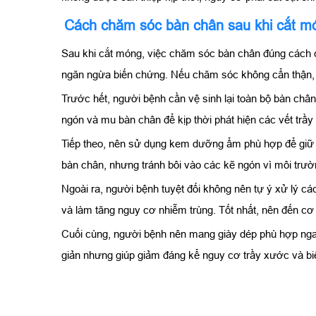
Cách chăm sóc bàn chân sau khi cắt m
Sau khi cắt móng, việc chăm sóc bàn chân đúng cách có
ngăn ngừa biến chứng. Nếu chăm sóc không cẩn thận, n
Trước hết, người bệnh cần vệ sinh lại toàn bộ bàn ch
ngón và mu bàn chân để kịp thời phát hiện các vết trầ
Tiếp theo, nên sử dụng kem dưỡng ẩm phù hợp để giữ c
bàn chân, nhưng tránh bôi vào các kẽ ngón vì môi trườ
Ngoài ra, người bệnh tuyệt đối không nên tự ý xử lý 
và làm tăng nguy cơ nhiễm trùng. Tốt nhất, nên đến cơ
Cuối cùng, người bệnh nên mang giày dép phù hợp ngay 
giản nhưng giúp giảm đáng kể nguy cơ trầy xước và b