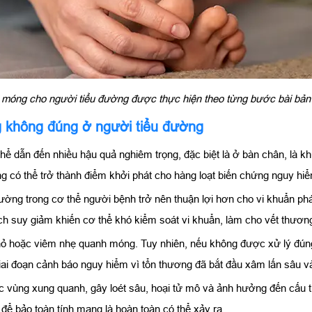
 móng cho người tiểu đường được thực hiện theo từng bước bài bả
 không đúng ở người tiểu đường
hể dẫn đến nhiều hậu quả nghiêm trọng, đặc biệt là ở bàn chân, là kh
ng có thể trở thành điểm khởi phát cho hàng loạt biến chứng nguy hi
ng trong cơ thể người bệnh trở nên thuận lợi hơn cho vi khuẩn phát 
ch suy giảm khiến cơ thể khó kiểm soát vi khuẩn, làm cho vết thương
 hoặc viêm nhẹ quanh móng. Tuy nhiên, nếu không được xử lý đúng cá
 giai đoạn cảnh báo nguy hiểm vì tổn thương đã bắt đầu xâm lấn sâu
ác vùng xung quanh, gây loét sâu, hoại tử mô và ảnh hưởng đến cấu
 để bảo toàn tính mạng là hoàn toàn có thể xảy ra.