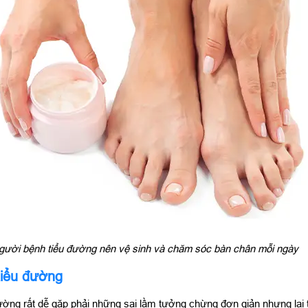
gười bệnh tiểu đường nên vệ sinh và chăm sóc bàn chân mỗi ngày
tiểu đường
ờng rất dễ gặp phải những sai lầm tưởng chừng đơn giản nhưng lại