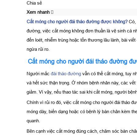
Chia sẻ
Xem nhanh
Cắt móng cho người đái tháo đường được không?
Có,
đường, việc cắt móng không đơn thuần là vệ sinh cá nhâ
đến loét, nhiễm trùng hoặc tổn thương lâu lành, bài viế
ngừa rủi ro.
Cắt móng cho người đái tháo đường đ
Người mắc
đái tháo đường
vẫn có thể cắt móng, tuy n
và hết sức thận trọng. Ở nhóm bệnh nhân này, các vết
giảm. Vì vậy, nếu thao tác sai khi cắt móng, người bện
Chính vì rủi ro đó, việc cắt móng cho người đái tháo 
móng dày, biến dạng hoặc có bệnh lý bàn chân kèm the
quanh.
Bên cạnh việc cắt móng đúng cách, chăm sóc bàn chân