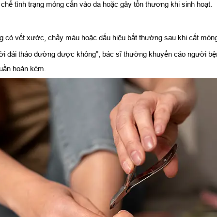
hế tình trạng móng cấn vào da hoặc gây tổn thương khi sinh hoạt.
g có vết xước, chảy máu hoặc dấu hiệu bất thường sau khi cắt món
ười đái tháo đường được không”, bác sĩ thường khuyến cáo người bện
 tuần hoàn kém.