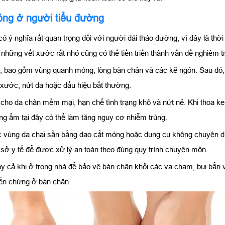
óng ở người tiểu đường
 ý nghĩa rất quan trọng đối với người đái tháo đường, vì đây là thờ
hững vết xước rất nhỏ cũng có thể tiến triển thành vấn đề nghiêm t
ân, bao gồm vùng quanh móng, lòng bàn chân và các kẽ ngón. Sau đó,
y xước, nứt da hoặc dấu hiệu bất thường.
ho da chân mềm mại, hạn chế tình trạng khô và nứt nẻ. Khi thoa ke
ng ẩm tại đây có thể làm tăng nguy cơ nhiễm trùng.
các vùng da chai sần bằng dao cắt móng hoặc dụng cụ không chuyên 
 sở y tế để được xử lý an toàn theo đúng quy trình chuyên môn.
cả khi ở trong nhà để bảo vệ bàn chân khỏi các va chạm, bụi bẩn v
iến chứng ở bàn chân.