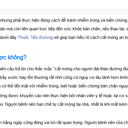
 nhưng phải thực hiện đúng cách để tránh nhiễm trùng và biến chứng
n mà còn liên quan trực tiếp đến sức khỏe bàn chân, nếu thao tác sai
t dưới đây
Thuốc Tiểu Đường
sẽ giúp bạn hiểu rõ cách cắt móng an 
ược không?
hiên câu trả lời cho thắc mắc “cắt móng cho người đái tháo đường đ
 trầy xước hay tổn thương rất nhỏ cũng có nguy cơ lâu lành hơn b
h có thể đối mặt với nhiễm trùng, loét hoặc biến chứng bàn chân ngu
đường được khuyến cáo nên thực hiện bởi nhân viên y tế hoặc tại cơ
o. Người bệnh nên hạn chế tự cắt móng tại nhà, nhất là khi mắt ké
 hằng ngày cũng đóng vai trò rất quan trọng. Người bệnh nên rửa 