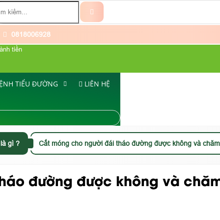
0818006928
ành tiền
ỆNH TIỂU ĐƯỜNG
LIÊN HỆ
là gì ?
Cắt móng cho người đái tháo đường được không và chă
 tháo đường được không và chă