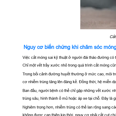
Cắt
Nguy cơ biến chứng khi chăm sóc móng
Việc cắt móng sai kỹ thuật ở người đái tháo đường có t
Chỉ một vết trầy xước nhỏ trong quá trình cắt móng cũ
Trong bối cảnh đường huyết thường ở mức cao, môi trườ
cơ nhiễm trùng tăng lên đáng kể. Đồng thời, hệ miễn dị
Ban đầu, người bệnh có thể chỉ gặp những vết xước nhỏ
trùng sâu, hình thành ổ mủ hoặc áp xe tại chỗ. Đây là
Nghiêm trọng hơn, nhiễm trùng có thể lan rộng sang c
không được can thiệp kịp thời, nguy cơ phải cắt cụt chi