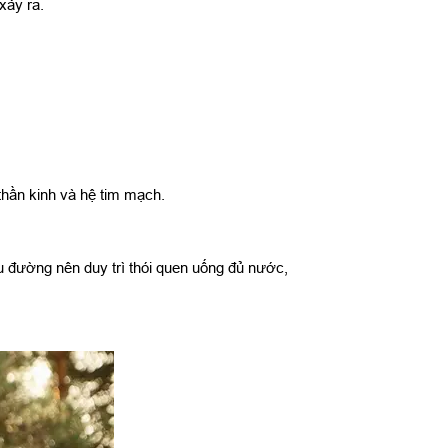
xảy ra.
thần kinh và hệ tim mạch.
u đường nên duy trì thói quen uống đủ nước,