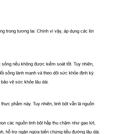
 trong tương lai. Chính vì vậy, áp dụng các lời
 sống nếu không được kiểm soát tốt. Tuy nhiên,
lối sống lành mạnh và theo dõi sức khỏe định kỳ.
bảo vệ sức khỏe lâu dài.
thực phẩm này. Tuy nhiên, tinh bột vẫn là nguồn
ọn các nguồn tinh bột hấp thu chậm như gạo lứt,
nh, hỗ trợ ngăn ngừa biến chứng tiểu đường lâu dài.