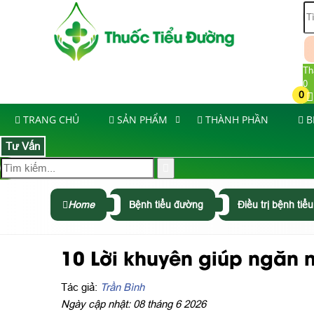
Th
0
0
TRANG CHỦ
SẢN PHẨM
THÀNH PHẦN
B
Tư Vấn
Home
Bệnh tiểu đường
Điều trị bệnh ti
10 Lời khuyên giúp ngăn 
Tác giả:
Trần Bình
Ngày cập nhật: 08 tháng 6 2026