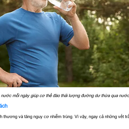
 nước mỗi ngày giúp cơ thể đào thải lượng đường dư thừa qua nước
ách
nh thương và tăng nguy cơ nhiễm trùng. Vì vậy, ngay cả những vết 