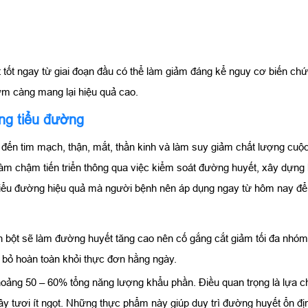
ốt ngay từ giai đoạn đầu có thể làm giảm đáng kể nguy cơ biến chứng
m càng mang lại hiệu quả cao.
ng tiểu đường
đến tim mạch, thận, mắt, thần kinh và làm suy giảm chất lượng cuộc
àm chậm tiến triển thông qua việc kiểm soát đường huyết, xây dựng 
tiểu đường hiệu quả mà người bệnh nên áp dụng ngay từ hôm nay để 
h bột sẽ làm đường huyết tăng cao nên cố gắng cắt giảm tối đa nhóm 
i bỏ hoàn toàn khỏi thực đơn hằng ngày.
oảng 50 – 60% tổng năng lượng khẩu phần. Điều quan trọng là lựa ch
ây tươi ít ngọt. Những thực phẩm này giúp duy trì đường huyết ổn đị