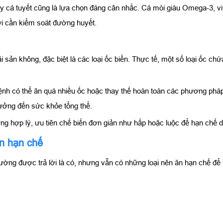
y cá tuyết cũng là lựa chọn đáng cân nhắc. Cá mòi giàu Omega-3, vitam
ời cần kiểm soát đường huyết.
sản không, đặc biệt là các loại ốc biển. Thực tế, một số loại ốc ch
ệnh có thể ăn quá nhiều ốc hoặc thay thế hoàn toàn các phương pháp 
ưởng đến sức khỏe tổng thể.
ng hợp lý, ưu tiên chế biến đơn giản như hấp hoặc luộc để hạn chế d
ên hạn chế
ờng được trả lời là có, nhưng vẫn có những loại nên ăn hạn chế để