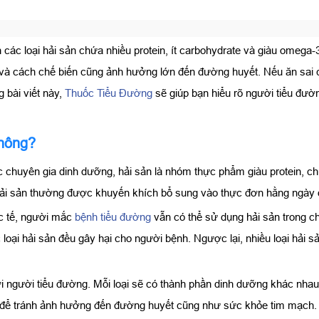
 các loại hải sản chứa nhiều protein, ít carbohydrate và giàu omega
t và cách chế biến cũng ảnh hưởng lớn đến đường huyết. Nếu ăn sai 
 bài viết này,
Thuốc Tiểu Đường
sẽ giúp bạn hiểu rõ người tiểu đườn
không?
chuyên gia dinh dưỡng, hải sản là nhóm thực phẩm giàu protein, chứ
, hải sản thường được khuyến khích bổ sung vào thực đơn hằng ngày 
c tế, người mắc
bệnh tiểu đường
vẫn có thể sử dụng hải sản trong ch
 loại hải sản đều gây hại cho người bệnh. Ngược lại, nhiều loại hải 
i người tiểu đường. Mỗi loại sẽ có thành phần dinh dưỡng khác nhau,
ọn để tránh ảnh hưởng đến đường huyết cũng như sức khỏe tim mạch.