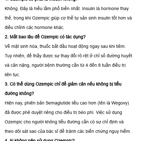
Không. Đây là hiểu lầm phổ biến nhất. Insulin là hormone thay
thế, trong khi Ozempic giúp cơ thể tự sản sinh insulin tốt hơn và
điều chỉnh các hormone khác.
2. Mất bao lâu để Ozempic có tác dụng?
Về mặt sinh hóa, thuốc bắt đầu hoạt động ngay sau khi tiêm.
Tuy nhiên, để thấy được sự thay đổi rõ rệt ở chỉ số đường huyết
và cân nặng, người bệnh thường cần từ 4 đến 8 tuần điều trị
liên tục.
3. Có thể dùng Ozempic chỉ để giảm cân nếu không bị tiểu
đường không?
Hiện nay, phiên bản Semaglutide liều cao hơn (tên là Wegovy)
đã được phê duyệt riêng cho điều trị béo phì. Việc sử dụng
Ozempic cho người không tiểu đường cần có sự chỉ định và
theo dõi sát sao của bác sĩ để tránh các biến chứng nguy hiểm.
4. Ai không nên sử dụng Ozempic?