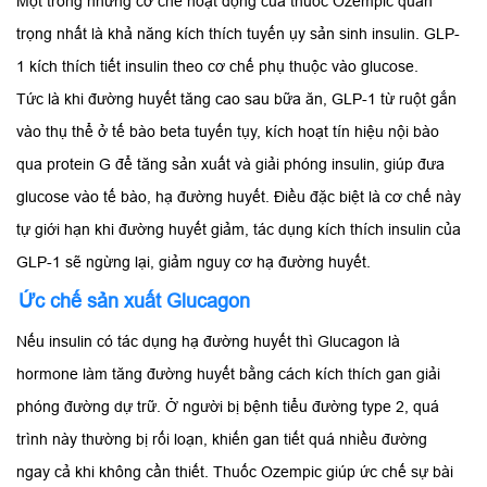
Một trong những cơ chế hoạt động của thuốc Ozempic quan
trọng nhất là khả năng kích thích tuyến ụy sản sinh insulin. GLP-
1 kích thích tiết insulin theo cơ chế phụ thuộc vào glucose.
Tức là khi đường huyết tăng cao sau bữa ăn, GLP-1 từ ruột gắn
vào thụ thể ở tế bào beta tuyến tụy, kích hoạt tín hiệu nội bào
qua protein G để tăng sản xuất và giải phóng insulin, giúp đưa
glucose vào tế bào, hạ đường huyết. Điều đặc biệt là cơ chế này
tự giới hạn khi đường huyết giảm, tác dụng kích thích insulin của
GLP-1 sẽ ngừng lại, giảm nguy cơ hạ đường huyết.
Ức chế sản xuất Glucagon
Nếu insulin có tác dụng hạ đường huyết thì Glucagon là
hormone làm tăng đường huyết bằng cách kích thích gan giải
phóng đường dự trữ. Ở người bị bệnh tiểu đường type 2, quá
trình này thường bị rối loạn, khiến gan tiết quá nhiều đường
ngay cả khi không cần thiết. Thuốc Ozempic giúp ức chế sự bài