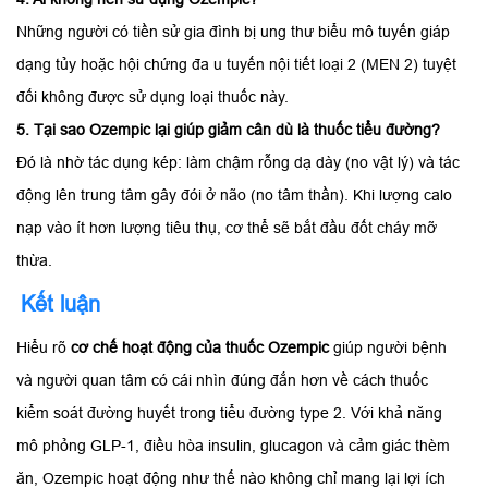
Những người có tiền sử gia đình bị ung thư biểu mô tuyến giáp
dạng tủy hoặc hội chứng đa u tuyến nội tiết loại 2 (MEN 2) tuyệt
đối không được sử dụng loại thuốc này.
5. Tại sao Ozempic lại giúp giảm cân dù là thuốc tiểu đường?
Đó là nhờ tác dụng kép: làm chậm rỗng dạ dày (no vật lý) và tác
động lên trung tâm gây đói ở não (no tâm thần). Khi lượng calo
nạp vào ít hơn lượng tiêu thụ, cơ thể sẽ bắt đầu đốt cháy mỡ
thừa.
Kết luận
Hiểu rõ
cơ chế hoạt động của thuốc Ozempic
giúp người bệnh
và người quan tâm có cái nhìn đúng đắn hơn về cách thuốc
kiểm soát đường huyết trong tiểu đường type 2. Với khả năng
mô phỏng GLP-1, điều hòa insulin, glucagon và cảm giác thèm
ăn, Ozempic hoạt động như thế nào không chỉ mang lại lợi ích