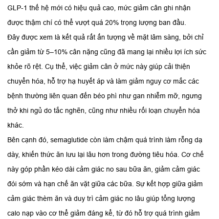
GLP-1 thế hệ mới có hiệu quả cao, mức giảm cân ghi nhận
được thậm chí có thể vượt quá 20% trọng lượng ban đầu.
Đây được xem là kết quả rất ấn tượng về mặt lâm sàng, bởi chỉ
cần giảm từ 5–10% cân nặng cũng đã mang lại nhiều lợi ích sức
khỏe rõ rệt. Cụ thể, việc giảm cân ở mức này giúp cải thiện
chuyển hóa, hỗ trợ hạ huyết áp và làm giảm nguy cơ mắc các
bệnh thường liên quan đến béo phì như gan nhiễm mỡ, ngưng
thở khi ngủ do tắc nghẽn, cũng như nhiều rối loạn chuyển hóa
khác.
Bên cạnh đó, semaglutide còn làm chậm quá trình làm rỗng dạ
dày, khiến thức ăn lưu lại lâu hơn trong đường tiêu hóa. Cơ chế
này góp phần kéo dài cảm giác no sau bữa ăn, giảm cảm giác
đói sớm và hạn chế ăn vặt giữa các bữa. Sự kết hợp giữa giảm
cảm giác thèm ăn và duy trì cảm giác no lâu giúp tổng lượng
calo nạp vào cơ thể giảm đáng kể, từ đó hỗ trợ quá trình giảm