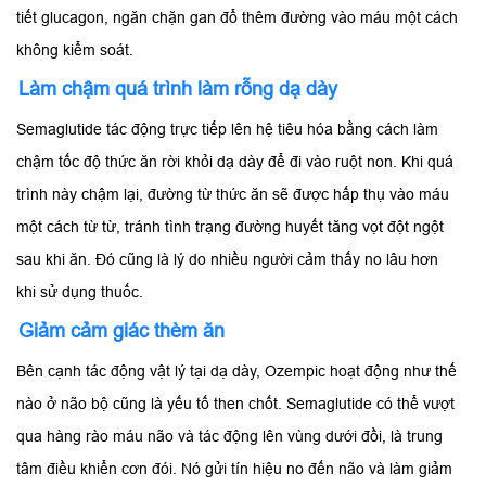
tiết glucagon, ngăn chặn gan đổ thêm đường vào máu một cách
không kiểm soát.
Làm chậm quá trình làm rỗng dạ dày
Semaglutide tác động trực tiếp lên hệ tiêu hóa bằng cách làm
chậm tốc độ thức ăn rời khỏi dạ dày để đi vào ruột non. Khi quá
trình này chậm lại, đường từ thức ăn sẽ được hấp thụ vào máu
một cách từ từ, tránh tình trạng đường huyết tăng vọt đột ngột
sau khi ăn. Đó cũng là lý do nhiều người cảm thấy no lâu hơn
khi sử dụng thuốc.
Giảm cảm giác thèm ăn
Bên cạnh tác động vật lý tại dạ dày, Ozempic hoạt động như thế
nào ở não bộ cũng là yếu tố then chốt. Semaglutide có thể vượt
qua hàng rào máu não và tác động lên vùng dưới đồi, là trung
tâm điều khiển cơn đói. Nó gửi tín hiệu no đến não và làm giảm