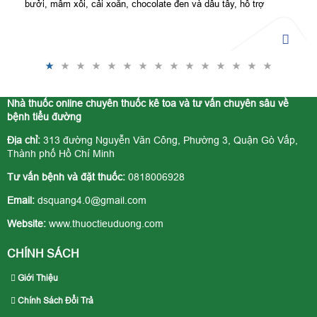
bưởi, mâm xôi, cải xoăn, chocolate đen và dâu tây, hỗ trợ
kiểm soát đường huyết, bảo vệ tế bào tốt hơn.
Nhà thuốc online chuyên thuốc kê toa và tư vấn chuyên sâu về
bệnh tiểu đường
Địa chỉ:
313 đường Nguyễn Văn Công, Phường 3, Quận Gò Vấp,
Thành phố Hồ Chí Minh
Tư vấn bệnh và đặt thuốc:
0818006928
Email:
dsquang4.0@gmail.com
Website:
www.thuoctieuduong.com
CHÍNH SÁCH
Giới Thiệu
Chính Sách Đổi Trả