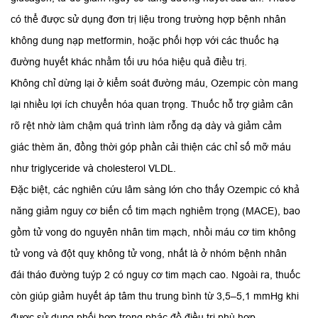
có thể được sử dụng đơn trị liệu trong trường hợp bệnh nhân
không dung nạp metformin, hoặc phối hợp với các thuốc hạ
đường huyết khác nhằm tối ưu hóa hiệu quả điều trị.
Không chỉ dừng lại ở kiểm soát đường máu, Ozempic còn mang
lại nhiều lợi ích chuyển hóa quan trọng. Thuốc hỗ trợ giảm cân
rõ rệt nhờ làm chậm quá trình làm rỗng dạ dày và giảm cảm
giác thèm ăn, đồng thời góp phần cải thiện các chỉ số mỡ máu
như triglyceride và cholesterol VLDL.
Đặc biệt, các nghiên cứu lâm sàng lớn cho thấy Ozempic có khả
năng giảm nguy cơ biến cố tim mạch nghiêm trọng (MACE), bao
gồm tử vong do nguyên nhân tim mạch, nhồi máu cơ tim không
tử vong và đột quỵ không tử vong, nhất là ở nhóm bệnh nhân
đái tháo đường tuýp 2 có nguy cơ tim mạch cao. Ngoài ra, thuốc
còn giúp giảm huyết áp tâm thu trung bình từ 3,5–5,1 mmHg khi
được sử dụng phối hợp trong phác đồ điều trị phù hợp.