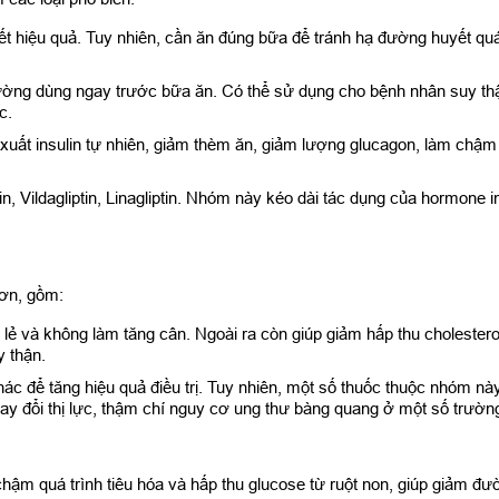
ết hiệu quả. Tuy nhiên, cần ăn đúng bữa để tránh hạ đường huyết qu
hường dùng ngay trước bữa ăn. Có thể sử dụng cho bệnh nhân suy th
c.
xuất insulin tự nhiên, giảm thèm ăn, giảm lượng glucagon, làm chậm 
n, Vildagliptin, Linagliptin. Nhóm này kéo dài tác dụng của hormone 
hơn, gồm:
ẻ và không làm tăng cân. Ngoài ra còn giúp giảm hấp thu cholesterol
 thận.
hác để tăng hiệu quả điều trị. Tuy nhiên, một số thuốc thuộc nhóm nà
ay đổi thị lực, thậm chí nguy cơ ung thư bàng quang ở một số trườn
ậm quá trình tiêu hóa và hấp thu glucose từ ruột non, giúp giảm 