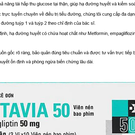
ăng tái hấp thu glucose tại thận, giúp hạ đường huyết và kiểm soát
rực tuyến chuyên về điều trị tiểu đường, chúng tôi cung cấp đa dạn
 đường tuýp 1 và tuýp 2 theo chỉ định của bác sĩ.
h, hạ đường huyết có chứa hoạt chất như Metformin, empagliflozin,
n gốc rõ ràng, bảo quản đúng tiêu chuẩn và được tư vấn trực tiếp
 huyết ổn định và phòng ngừa biến chứng lâu dài.