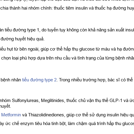
c chia thành hai nhóm chính: thuốc tiêm insulin và thuốc hạ đường hu
ân tiểu đường type 1, do tuyến tụy không còn khả năng sản xuất ins
 đường huyết hiệu quả.
iếu hụt từ bên ngoài, giúp cơ thể hấp thụ glucose từ máu và hạ đườn
a chọn loại phù hợp dựa trên nhu cầu và tình trạng của từng bệnh nhâ
o bệnh nhân
tiểu đường type 2
. Trong nhiều trường hợp, bác sĩ có thể k
ác nhóm Sulfonylureas, Meglitinides, thuốc chủ vận thụ thể GLP-1 v
huyết.
m
Metformin
và Thiazolidinediones, giúp cơ thể sử dụng insulin hiệu q
y ức chế enzym tiêu hóa tinh bột, làm chậm quá trình hấp thu gluc