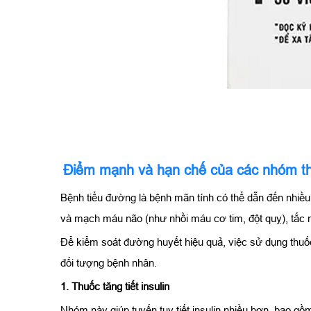
Điểm mạnh và hạn chế của các nhóm th
Bệnh tiểu đường là bệnh mãn tính có thể dẫn đến nhiề
và mạch máu não (như nhồi máu cơ tim, đột quỵ), tắc mạ
Để kiểm soát đường huyết hiệu quả, việc sử dụng thuố
đối tượng bệnh nhân.
1. Thuốc tăng tiết insulin
Nhóm này giúp tuyến tụy tiết insulin nhiều hơn, bao gồm