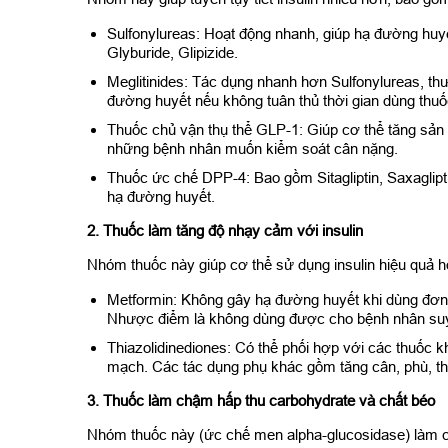
Sulfonylureas: Hoạt động nhanh, giúp hạ đường huy
Glyburide, Glipizide.
Meglitinides: Tác dụng nhanh hơn Sulfonylureas, t
đường huyết nếu không tuân thủ thời gian dùng thuố
Thuốc chủ vận thụ thể GLP-1: Giúp cơ thể tăng sản 
những bệnh nhân muốn kiểm soát cân nặng.
Thuốc ức chế DPP-4: Bao gồm Sitagliptin, Saxaglipti
hạ đường huyết.
2. Thuốc làm tăng độ nhạy cảm với insulin
Nhóm thuốc này giúp cơ thể sử dụng insulin hiệu quả 
Metformin: Không gây hạ đường huyết khi dùng đơn l
Nhược điểm là không dùng được cho bệnh nhân suy
Thiazolidinediones: Có thể phối hợp với các thuốc k
mạch. Các tác dụng phụ khác gồm tăng cân, phù, th
3. Thuốc làm chậm hấp thu carbohydrate và chất béo
Nhóm thuốc này (ức chế men alpha-glucosidase) làm ch