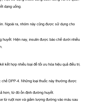
yết dạng uống.
ulin. Ngoài ra, nhóm này cũng được sử dụng cho
g huyết. Hiện nay, insulin được bào chế dưới nhiều
n.
ê kết hợp nhiều loại để tối ưu hóa hiệu quả điều trị.
à ức chế DPP-4. Những loại thuốc này thường được
uả hơn, từ đó ổn định đường huyết.
ose từ ruột non và giảm lượng đường vào máu sau