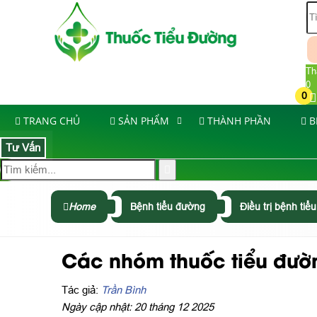
Th
0
0
TRANG CHỦ
SẢN PHẨM
THÀNH PHẦN
B
Tư Vấn
Home
Bệnh tiểu đường
Điều trị bệnh ti
Các nhóm thuốc tiểu đườn
Tác giả:
Trần Bình
Ngày cập nhật: 20 tháng 12 2025