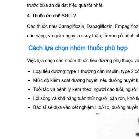
trước bữa ăn để đạt hiệu quả tốt nhất.
4. Thuốc ức chế SGLT2
Các thuốc như Canagliflozin, Dapagliflozin, Empagliflo
cân nặng, và giảm nguy cơ suy thận, tử vong ở bệnh n
Cách lựa chọn nhóm thuốc phù hợp
Việc lựa chọn các nhóm thuốc tiểu đường phụ thuộc và
Loại tiểu đường: type 1 thường cần insulin, type 2 c
Mức độ kiểm soát đường huyết: nếu đường huyết khó 
Tuổi tác và bệnh lý kèm theo: người cao tuổi, người
Lối sống và khả năng tuân thủ: người bận rộn, khó ti
Bác sĩ sẽ dựa vào xét nghiệm HbA1c, đường huyết l