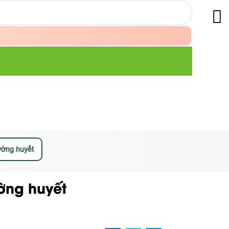
ường huyết
ờng huyết