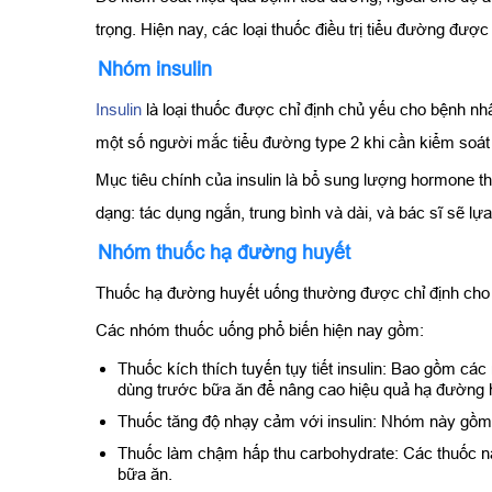
trọng. Hiện nay, các loại thuốc điều trị tiểu đường đượ
Nhóm insulin
Insulin
là loại thuốc được chỉ định chủ yếu cho bệnh nh
một số người mắc tiểu đường type 2 khi cần kiểm soát
Mục tiêu chính của insulin là bổ sung lượng hormone th
dạng: tác dụng ngắn, trung bình và dài, và bác sĩ sẽ lự
Nhóm thuốc hạ đường huyết
Thuốc hạ đường huyết uống thường được chỉ định ch
Các nhóm thuốc uống phổ biến hiện nay gồm:
Thuốc kích thích tuyến tụy tiết insulin: Bao gồm c
dùng trước bữa ăn để nâng cao hiệu quả hạ đường 
Thuốc tăng độ nhạy cảm với insulin: Nhóm này gồ
Thuốc làm chậm hấp thu carbohydrate: Các thuốc nà
bữa ăn.