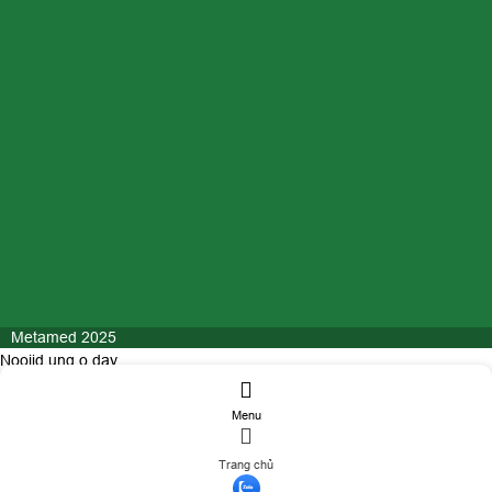
Metamed 2025
Nooijd ung o day
Menu
ĐĂNG KÝ TƯ VẤN
Trang chủ
Họ và tên
(*)