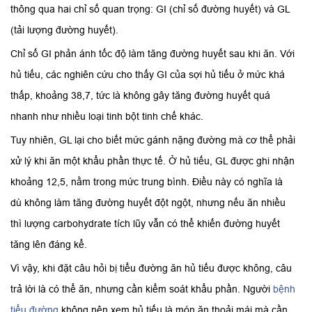
thông qua hai chỉ số quan trọng: GI (chỉ số đường huyết) và GL
(tải lượng đường huyết).
Chỉ số GI phản ánh tốc độ làm tăng đường huyết sau khi ăn. Với
hủ tiếu, các nghiên cứu cho thấy GI của sợi hủ tiếu ở mức khá
thấp, khoảng 38,7, tức là không gây tăng đường huyết quá
nhanh như nhiều loại tinh bột tinh chế khác.
Tuy nhiên, GL lại cho biết mức gánh nặng đường mà cơ thể phải
xử lý khi ăn một khẩu phần thực tế. Ở hủ tiếu, GL được ghi nhận
khoảng 12,5, nằm trong mức trung bình. Điều này có nghĩa là
dù không làm tăng đường huyết đột ngột, nhưng nếu ăn nhiều
thì lượng carbohydrate tích lũy vẫn có thể khiến đường huyết
tăng lên đáng kể.
Vì vậy, khi đặt câu hỏi bị tiểu đường ăn hủ tiếu được không, câu
trả lời là có thể ăn, nhưng cần kiểm soát khẩu phần. Người
bệnh
tiểu đường
không nên xem hủ tiếu là món ăn thoải mái mà cần