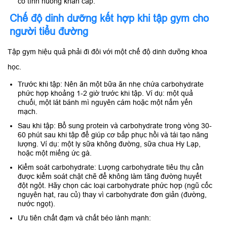
có tình huống khẩn cấp.
Chế độ dinh dưỡng kết hợp khi tập gym cho
người tiểu đường
Tập gym hiệu quả phải đi đôi với một chế độ dinh dưỡng khoa
học.
Trước khi tập: Nên ăn một bữa ăn nhẹ chứa carbohydrate
phức hợp khoảng 1-2 giờ trước khi tập. Ví dụ: một quả
chuối, một lát bánh mì nguyên cám hoặc một nắm yến
mạch.
Sau khi tập: Bổ sung protein và carbohydrate trong vòng 30-
60 phút sau khi tập để giúp cơ bắp phục hồi và tái tạo năng
lượng. Ví dụ: một ly sữa không đường, sữa chua Hy Lạp,
hoặc một miếng ức gà.
Kiểm soát carbohydrate: Lượng carbohydrate tiêu thụ cần
được kiểm soát chặt chẽ để không làm tăng đường huyết
đột ngột. Hãy chọn các loại carbohydrate phức hợp (ngũ cốc
nguyên hạt, rau củ) thay vì carbohydrate đơn giản (đường,
nước ngọt).
Ưu tiên chất đạm và chất béo lành mạnh: