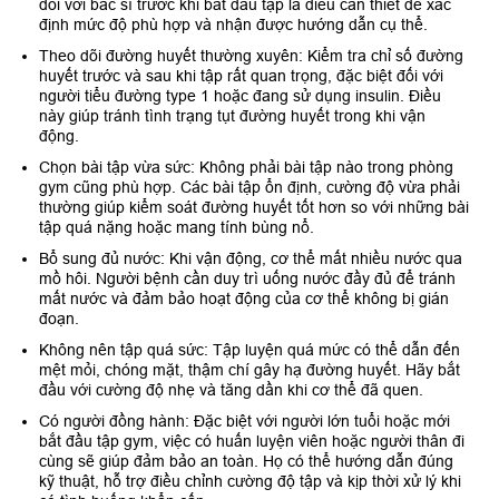
đổi với bác sĩ trước khi bắt đầu tập là điều cần thiết để xác
định mức độ phù hợp và nhận được hướng dẫn cụ thể.
Theo dõi đường huyết thường xuyên: Kiểm tra chỉ số đường
huyết trước và sau khi tập rất quan trọng, đặc biệt đối với
người tiểu đường type 1 hoặc đang sử dụng insulin. Điều
này giúp tránh tình trạng tụt đường huyết trong khi vận
động.
Chọn bài tập vừa sức: Không phải bài tập nào trong phòng
gym cũng phù hợp. Các bài tập ổn định, cường độ vừa phải
thường giúp kiểm soát đường huyết tốt hơn so với những bài
tập quá nặng hoặc mang tính bùng nổ.
Bổ sung đủ nước: Khi vận động, cơ thể mất nhiều nước qua
mồ hôi. Người bệnh cần duy trì uống nước đầy đủ để tránh
mất nước và đảm bảo hoạt động của cơ thể không bị gián
đoạn.
Không nên tập quá sức: Tập luyện quá mức có thể dẫn đến
mệt mỏi, chóng mặt, thậm chí gây hạ đường huyết. Hãy bắt
đầu với cường độ nhẹ và tăng dần khi cơ thể đã quen.
Có người đồng hành: Đặc biệt với người lớn tuổi hoặc mới
bắt đầu tập gym, việc có huấn luyện viên hoặc người thân đi
cùng sẽ giúp đảm bảo an toàn. Họ có thể hướng dẫn đúng
kỹ thuật, hỗ trợ điều chỉnh cường độ tập và kịp thời xử lý khi