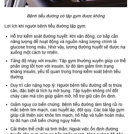
Bệnh tiểu đường có tập gym được không
Lợi ích khi người bệnh tiểu đường tập gym:
Hỗ trợ kiểm soát đường huyết: Khi vận động, cơ bắp cần
năng lượng để hoạt động và nguồn năng lượng chính là
glucose trong máu. Nhờ vậy, lượng đường huyết sẽ được hạ
xuống một cách tự nhiên.
Tăng độ nhạy với insulin: Tập gym thường xuyên giúp cơ thể
phản ứng tốt hơn với insulin, từ đó làm giảm tình trạng
kháng insulin, yếu tố quan trọng trong kiểm soát bệnh tiểu
đường.
Duy trì cân nặng hợp lý: Người bệnh tiểu đường dễ bị thừa
cân, đặc biệt là tích tụ mỡ bụng. Tập luyện không chỉ đốt
cháy calo mà còn giúp giảm mỡ, hỗ trợ giữ cân ổn định.
Giảm nguy cơ biến chứng: Bệnh tiểu đường làm tăng rủi ro
mắc bệnh tim mạch, cao huyết áp, đột quỵ. Các bài tập gym
giúp cải thiện sức khỏe tim mạch, hô hấp và tuần hoàn máu,
từ đó hạn chế biến chứng nguy hiểm.
Cải thiện thể chất và tinh thần: Ngoài việc ổn định đường