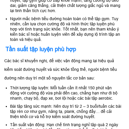
huyết, tập gym giúp cơ bắp khỏe mạnh, tăng cường độ dẻo
dai, giảm căng thẳng, cải thiện chất lượng giấc ngủ và mang
lại tinh thần tích cực hơn.
Người mắc bệnh tiểu đường hoàn toàn có thể tập gym. Tuy
nhiên, cần lựa chọn cường độ và hình thức tập luyện phù
hợp với tình trạng sức khỏe. Tốt nhất, bạn nên tham khảo ý
kiến bác sĩ hoặc huấn luyện viên để xây dựng lộ trình tập an
toàn và hiệu quả.
Tần suất tập luyện phù hợp
Các bác sĩ khuyến nghị, để việc vận động mang lại hiệu quả
kiểm soát đường huyết và sức khỏe tổng thể, người bệnh tiểu
đường nên duy trì một số nguyên tắc cơ bản sau:
Thời lượng tập luyện: Mỗi tuần cần ít nhất 150 phút vận
động với cường độ vừa phải đến cao, chẳng hạn như đi bộ
nhanh, chạy bộ, đạp xe, bơi lội hoặc các bài tập aerobic.
Bài tập tăng sức mạnh: Nên duy trì từ 2 – 3 buổi/tuần các bài
tập rèn cơ như gym, nâng tạ, plank, chống đẩy… để cải
thiện khối cơ và hỗ trợ kiểm soát đường huyết.
Tần suất vận động: Hạn chế tình trạng nghỉ tập quá 2 ngày