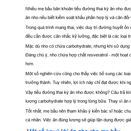
Nhiều mẹ bầu băn khoăn tiểu đường thai kỳ ăn nho được 
ăn nho nếu biết kiểm soát khẩu phần hợp lý và cân đối 
Trong quá trình mang thai, việc duy trì đường huyết ổn
đều cần được cân nhắc kỹ lưỡng, đặc biệt là các loại t
Mặc dù nho có chứa carbohydrate, nhưng khi sử dụng v
Đáng chú ý, nho chứa hợp chất resveratrol - một hoạt c
hơn.
Một số nghiên cứu cũng cho thấy việc bổ sung các loại
trưởng thành. Tuy nhiên, lợi ích này chỉ đạt được khi 
Vậy tiểu đường thai kỳ ăn nho được không? Câu trả lờ
lượng carbohydrate hợp lý trong từng bữa. Thay vì ăn 
Tốt nhất, mẹ bầu nên tham khảo ý kiến bác sĩ hoặc ch
cá nhân. Việc ăn đúng lượng sẽ giúp tận dụng được giá