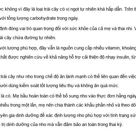
không vì đây là loại trái cây có vị ngọt tự nhiên khá hấp dẫn. Trên
với tổng lượng carbohydrate trong ngày.
 định đóng vai trò quan trọng đối với sức khỏe của cả mẹ và thai nhi
rái cây chứa đường tự nhiên.
ới lượng phù hợp, đây vẫn là nguồn cung cấp nhiều vitamin, khoáng 
hất được nghiên cứu về khả năng hỗ trợ cải thiện độ nhạy insulin, t
 trái cây như nho trong chế độ ăn lành mạnh có thể liên quan đến v
người dùng kiểm soát tốt lượng tiêu thụ và không ăn quá mức.
i là có. Mẹ bầu hoàn toàn có thể bổ sung nho vào thực đơn hằng ng
nhiều trong một lần, mẹ nên chia thành các khẩu phần nhỏ và theo d
uyên gia dinh dưỡng để xác định lượng nho phù hợp với tình trạng 
 trị dinh dưỡng của nho mà vẫn đảm bảo an toàn trong thai kỳ.