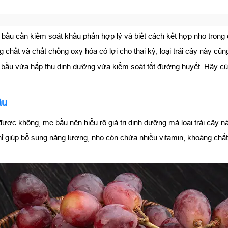
bầu cần kiểm soát khẩu phần hợp lý và biết cách kết hợp nho trong
chất và chất chống oxy hóa có lợi cho thai kỳ, loại trái cây này cũ
mẹ bầu vừa hấp thu dinh dưỡng vừa kiểm soát tốt đường huyết. Hãy c
ầu
được không, mẹ bầu nên hiểu rõ giá trị dinh dưỡng mà loại trái cây n
hỉ giúp bổ sung năng lượng, nho còn chứa nhiều vitamin, khoáng chấ