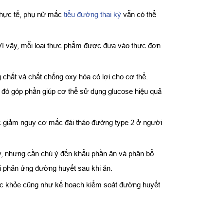
 thực tế, phụ nữ mắc
tiểu đường thai kỳ
vẫn có thể
. Vì vậy, mỗi loại thực phẩm được đưa vào thực đơn
chất và chất chống oxy hóa có lợi cho cơ thể.
ừ đó góp phần giúp cơ thể sử dụng glucose hiệu quả
iệc giảm nguy cơ mắc đái tháo đường type 2 ở người
ày, nhưng cần chú ý đến khẩu phần ăn và phân bổ
õi phản ứng đường huyết sau khi ăn.
sức khỏe cũng như kế hoạch kiểm soát đường huyết