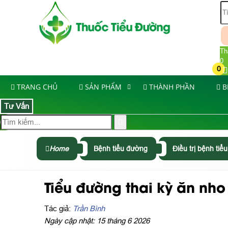
Th
0
0
TRANG CHỦ
SẢN PHẨM
THÀNH PHẦN
B
Tư Vấn
Home
Bệnh tiểu đường
Điều trị bệnh ti
Tiểu đường thai kỳ ăn nh
Tác giả:
Trần Bình
Ngày cập nhật: 15 tháng 6 2026