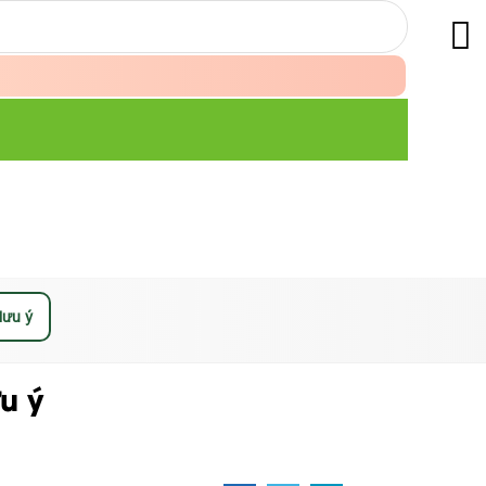
lưu ý
u ý