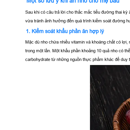
Một số lưu ý khi ăn nho cho mẹ bầu
Sau khi có câu trả lời cho thắc mắc tiểu đường thai k
vừa tránh ảnh hưởng đến quá trình kiểm soát đường hu
1. Kiểm soát khẩu phần ăn hợp lý
Mặc dù nho chứa nhiều vitamin và khoáng chất có lợi, 
trong một lần. Một khẩu phần khoảng 10 quả nho có thể
carbohydrate từ những nguồn thực phẩm khác để duy tr