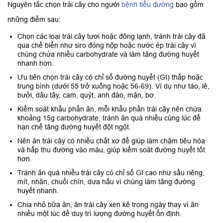
Nguyên tắc chọn trái cây cho người
bệnh tiểu đường
bao gồm
những điểm sau:
Chọn các loại trái cây tươi hoặc đông lạnh, tránh trái cây đã
qua chế biến như siro đóng hộp hoặc nước ép trái cây vì
chúng chứa nhiều carbohydrate và làm tăng đường huyết
nhanh hơn.
Ưu tiên chọn trái cây có chỉ số đường huyết (GI) thấp hoặc
trung bình (dưới 55 trở xuống hoặc 56-69). Ví dụ như táo, lê,
bưởi, dâu tây, cam, quýt, anh đào, mận, bơ.
Kiểm soát khẩu phần ăn, mỗi khẩu phần trái cây nên chứa
khoảng 15g carbohydrate, tránh ăn quá nhiều cùng lúc để
hạn chế tăng đường huyết đột ngột.
Nên ăn trái cây có nhiều chất xơ để giúp làm chậm tiêu hóa
và hấp thu đường vào máu, giúp kiểm soát đường huyết tốt
hơn.
Tránh ăn quá nhiều trái cây có chỉ số GI cao như sầu riêng,
mít, nhãn, chuối chín, dưa hấu vì chúng làm tăng đường
huyết nhanh.
Chia nhỏ bữa ăn, ăn trái cây xen kẽ trong ngày thay vì ăn
nhiều một lúc để duy trì lượng đường huyết ổn định.