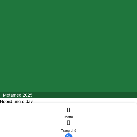
Metamed 2025
Nooijd ung o day
Menu
ĐĂNG KÝ TƯ VẤN
Trang chủ
Họ và tên
(*)