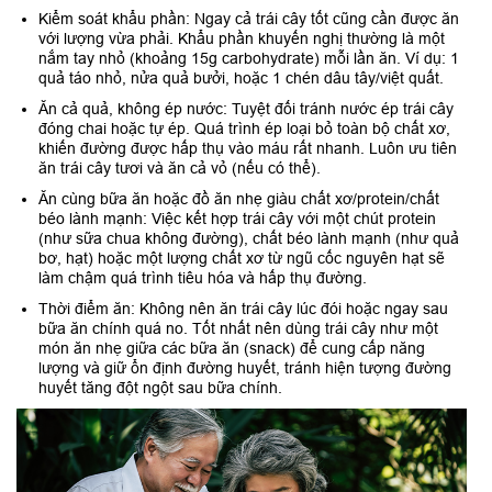
Kiểm soát khẩu phần: Ngay cả trái cây tốt cũng cần được ăn
với lượng vừa phải. Khẩu phần khuyến nghị thường là một
nắm tay nhỏ (khoảng 15g carbohydrate) mỗi lần ăn. Ví dụ: 1
quả táo nhỏ, nửa quả bưởi, hoặc 1 chén dâu tây/việt quất.
Ăn cả quả, không ép nước: Tuyệt đối tránh nước ép trái cây
đóng chai hoặc tự ép. Quá trình ép loại bỏ toàn bộ chất xơ,
khiến đường được hấp thụ vào máu rất nhanh. Luôn ưu tiên
ăn trái cây tươi và ăn cả vỏ (nếu có thể).
Ăn cùng bữa ăn hoặc đồ ăn nhẹ giàu chất xơ/protein/chất
béo lành mạnh: Việc kết hợp trái cây với một chút protein
(như sữa chua không đường), chất béo lành mạnh (như quả
bơ, hạt) hoặc một lượng chất xơ từ ngũ cốc nguyên hạt sẽ
làm chậm quá trình tiêu hóa và hấp thụ đường.
Thời điểm ăn: Không nên ăn trái cây lúc đói hoặc ngay sau
bữa ăn chính quá no. Tốt nhất nên dùng trái cây như một
món ăn nhẹ giữa các bữa ăn (snack) để cung cấp năng
lượng và giữ ổn định đường huyết, tránh hiện tượng đường
huyết tăng đột ngột sau bữa chính.