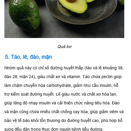
Quả bơ
5. Táo, lê, đào, mận
Nhóm quả này có chỉ số đường huyết thấp (táo và lê khoảng 38,
đào 28, mận 24), giàu chất xơ và vitamin. Táo chứa pectin giúp
làm chậm chuyển hóa carbohydrate, giảm nhu cầu insulin, hỗ
trợ kiểm soát đường huyết. Lê giàu nước và chất xơ hòa tan,
giúp tăng độ nhạy insulin và cải thiện chức năng tiêu hóa. Đào
và mận cũng chứa nhiều chất chống oxy hóa, giúp giảm viêm và
bảo vệ tế bào khỏi tổn thương do đường huyết cao, phù hợp bổ
sung đều đặn trong thực đơn người bệnh tiểu đường.