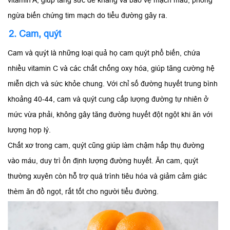
vitamin A, giúp tăng sức đề kháng và bảo vệ mạch máu, phòng
ngừa biến chứng tim mạch do tiểu đường gây ra.
2. Cam, quýt
Cam và quýt là những loại quả họ cam quýt phổ biến, chứa
nhiều vitamin C và các chất chống oxy hóa, giúp tăng cường hệ
miễn dịch và sức khỏe chung. Với chỉ số đường huyết trung bình
khoảng 40-44, cam và quýt cung cấp lượng đường tự nhiên ở
mức vừa phải, không gây tăng đường huyết đột ngột khi ăn với
lượng hợp lý.
Chất xơ trong cam, quýt cũng giúp làm chậm hấp thụ đường
vào máu, duy trì ổn định lượng đường huyết. Ăn cam, quýt
thường xuyên còn hỗ trợ quá trình tiêu hóa và giảm cảm giác
thèm ăn đồ ngọt, rất tốt cho người tiểu đường.