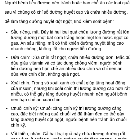
Người bệnh tiểu đường nên tránh hoặc hạn chế ăn các loại quả
sau vì chúng có chỉ số đường huyết cao và chứa nhiều đường,
dễ làm tăng đường huyết đột ngột, khó kiểm soát bệnh:
Sầu riêng, mít: Đây là hai loại quả chứa lượng đường rất lớn,
tương đương một bát cơm trắng hoặc một lon nước ngọt có
gas. Ăn sầu riêng, mít có thể khiến đường huyết tăng cao
nhanh chóng, không tốt cho người tiểu đường.
Dứa chín: Dứa chín rất ngọt, chứa nhiều đường đơn. Mặc dù
dứa giàu vitamin và có tác dụng chống viêm, người bệnh
tiểu đường nên hạn chế ăn nhiều dứa chín và chỉ nên ăn
dứa vừa chín đến, không quá ngọt.
Xoài chín: Trong vỏ xoài xanh có chất giúp tăng hoạt động
của insulin, nhưng khi xoài chín thì lượng đường cao hơn rất
nhiều, có thể gây tăng đường huyết nhanh nên người bệnh
nên hạn chế ăn xoài chín.
Chuối chín kỹ: Chuối càng chín kỹ thì lượng đường càng
cao, đặc biệt những quả chuối vỏ đã thâm đen có thể gây
tăng đường huyết đột ngột, người bệnh nên tránh ăn chuối
chín kỹ.
Vải thiều, nhãn: Cả hai loại quả này chứa lượng đường rất