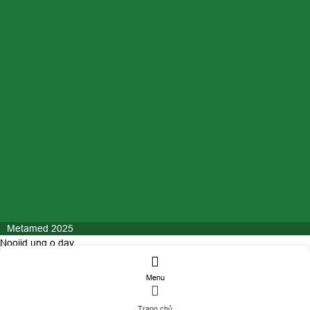
Metamed 2025
Nooijd ung o day
Menu
ĐĂNG KÝ TƯ VẤN
Trang chủ