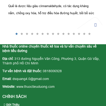
Quế là dược liệu giàu cinnamaldehyde, có tác dụng kháng
nấm, chống oxy hóa, hỗ trợ điều hòa đường huyết, bồi bổ sức
khỏe và tăng cường đề kháng tự nhiên.
Nhà thuốc online chuyên thuốc kê toa và tư vấn chuyên sâu về
bệnh tiểu đường
Địa chỉ:
313 đường Nguyễn Văn Công, Phường 3, Quận Gò Vấp,
Thành phố Hồ Chí Minh
Tư vấn bệnh và đặt thuốc:
0818006928
Email:
dsquang4.0@gmail.com
Website:
www.thuoctieuduong.com
CHÍNH SÁCH
Giới Thiệu