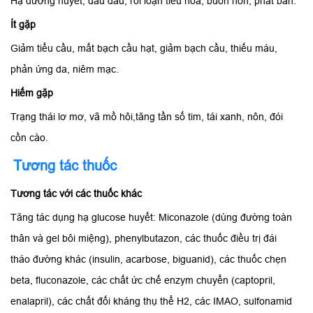
Hạ đường huyết, đau đầu, rối loạn tiêu hóa, buồn nôn, phát ban.
Ít gặp
Giảm tiểu cầu, mất bạch cầu hạt, giảm bạch cầu, thiếu máu,
phản ứng da, niêm mạc.
Hiếm gặp
Trạng thái lơ mơ, vã mồ hôi,tăng tần số tim, tái xanh, nôn, đói
cồn cào.
Tương tác thuốc
Tương tác với các thuốc khác
Tăng tác dụng hạ glucose huyết: Miconazole (dùng đường toàn
thân và gel bôi miệng), phenylbutazon, các thuốc điều trị đái
tháo đường khác (insulin, acarbose, biguanid), các thuốc chẹn
beta, fluconazole, các chất ức chế enzym chuyển (captopril,
enalapril), các chất đối kháng thụ thể H2, các IMAO, sulfonamid