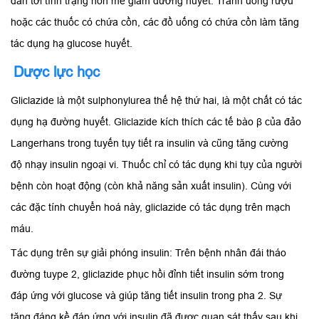
dẫn tới tình trạng hôn mê giảm đường huyết. Tránh uống rượu
hoặc các thuốc có chứa cồn, các đồ uống có chứa cồn làm tăng
tác dụng hạ glucose huyết.
Dược lực học
Gliclazide là một sulphonylurea thế hệ thứ hai, là một chất có tác
dụng hạ đường huyết. Gliclazide kích thích các tế bào β của đảo
Langerhans trong tuyến tụy tiết ra insulin và cũng tăng cường
độ nhạy insulin ngoại vi. Thuốc chỉ có tác dụng khi tụy của người
bệnh còn hoạt động (còn khả năng sản xuất insulin). Cùng với
các đặc tính chuyển hoá này, gliclazide có tác dụng trên mạch
máu.
Tác dụng trên sự giải phóng insulin: Trên bệnh nhân đái tháo
đường tuype 2, gliclazide phục hồi đỉnh tiết insulin sớm trong
đáp ứng với glucose và giúp tăng tiết insulin trong pha 2. Sự
tăng đáng kề đáp ứng với insulin đã được quan sát thấy sau khi