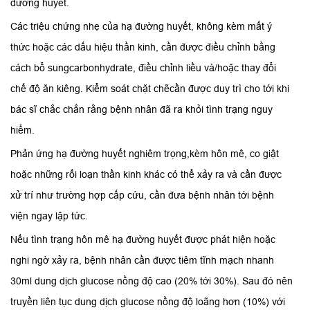
đường huyết.
Các triệu chứng nhẹ của hạ đường huyết, không kèm mất ý
thức hoặc các dấu hiệu thần kinh, cần được điều chỉnh bằng
cách bổ sungcarbonhydrate, điều chỉnh liều và/hoặc thay đổi
chế độ ăn kiêng. Kiểm soát chặt chẽcần được duy trì cho tới khi
bác sĩ chắc chắn rằng bệnh nhân đã ra khỏi tình trạng nguy
hiểm.
Phản ứng hạ đường huyết nghiêm trọng,kèm hôn mê, co giật
hoặc những rối loạn thần kinh khác có thể xảy ra và cần được
xử trí như trường hợp cấp cứu, cần đưa bệnh nhân tới bệnh
viện ngay lập tức.
Nếu tình trạng hôn mê hạ đường huyết được phát hiện hoặc
nghi ngờ xảy ra, bệnh nhân cần được tiêm tĩnh mạch nhanh
30ml dung dịch glucose nồng độ cao (20% tới 30%). Sau đó nên
truyền liên tục dung dịch glucose nồng độ loãng hơn (10%) với