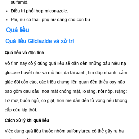
sulfamid.
Điều trị phối hợp miconazole.
Phụ nữ có thai, phụ nữ đang cho con bú.
Quá liều
Quá liều Gliclazide và xử trí
Quá liều và độc tính
Vô tình hay cố ý dùng quá liều sẽ dẫn đến những dấu hiệu hạ
glucose huyết như vã mồ hôi, da tái xanh, tim đập nhanh, cảm
giác đói cồn cào; các triệu chứng liên quan đến thiếu oxy não
bao gồm đau đầu, hoa mắt chóng mặt, lo lắng, hồi hộp. Nặng:
Lơ mơ, buồn ngủ, co giật, hôn mê dẫn đến tử vong nếu không
cấp cứu kịp thời.
Cách xử lý khi quá liều
Việc dùng quá liều thuốc nhóm sulfonylurea có thể gây ra hạ