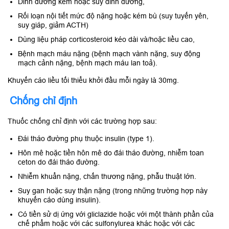
Dinh dưỡng kém hoặc suy dinh dưỡng,
Rối loạn nội tiết mức độ nặng hoặc kém bù (suy tuyến yên,
suy giáp, giảm ACTH)
Dùng liệu pháp corticosteroid kéo dài và/hoặc liều cao,
Bệnh mạch máu nặng (bệnh mạch vành nặng, suy động
mạch cảnh nặng, bệnh mạch máu lan toả).
Khuyến cáo liều tối thiểu khởi đầu mỗi ngày là 30mg.
Chống chỉ định
Thuốc chống chỉ định với các trường hợp sau:
Đái tháo đường phụ thuộc insulin (type 1).
Hôn mê hoặc tiền hôn mê do đái tháo đường, nhiễm toan
ceton do đái tháo đường.
Nhiễm khuẩn nặng, chấn thương nặng, phẫu thuật lớn.
Suy gan hoặc suy thận nặng (trong những trường hợp này
khuyến cáo dùng insulin).
Có tiền sử dị ứng với gliclazide hoặc với một thành phần của
chế phẩm hoặc với các sulfonylurea khác hoặc với các