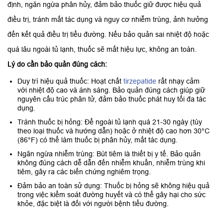
định, ngăn ngừa phân hủy, đảm bảo thuốc giữ được hiệu quả
điều trị, tránh mất tác dụng và nguy cơ nhiễm trùng, ảnh hưởng
đến kết quả điều trị tiểu đường. Nếu bảo quản sai nhiệt độ hoặc
quá lâu ngoài tủ lạnh, thuốc sẽ mất hiệu lực, không an toàn.
Lý do cần bảo quản đúng cách:
Duy trì hiệu quả thuốc: Hoạt chất
tirzepatide
rất nhạy cảm
với nhiệt độ cao và ánh sáng. Bảo quản đúng cách giúp giữ
nguyên cấu trúc phân tử, đảm bảo thuốc phát huy tối đa tác
dụng.
Tránh thuốc bị hỏng: Để ngoài tủ lạnh quá 21-30 ngày (tùy
theo loại thuốc và hướng dẫn) hoặc ở nhiệt độ cao hơn 30°C
(86°F) có thể làm thuốc bị phân hủy, mất tác dụng.
Ngăn ngừa nhiễm trùng: Bút tiêm là thiết bị y tế. Bảo quản
không đúng cách dễ dẫn đến nhiễm khuẩn, nhiễm trùng khi
tiêm, gây ra các biến chứng nghiêm trọng.
Đảm bảo an toàn sử dụng: Thuốc bị hỏng sẽ không hiệu quả
trong việc kiểm soát đường huyết và có thể gây hại cho sức
khỏe, đặc biệt là đối với người bệnh tiểu đường.