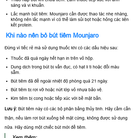
sáng và vi khuẩn.
Lắc mạnh bút tiêm: Mounjaro cần được thao tác nhẹ nhàng,
không nên lắc mạnh vì có thể làm sủi bọt hoặc hỏng các liên
kết protein.
Khi nào nên bỏ bút tiêm Mounjaro
Đừng vì tiếc rẻ mà sử dụng thuốc khi có các dấu hiệu sau:
Thuốc đã quá ngày hết hạn in trên vỏ hộp.
Dung dịch trong bút bị vẩn đục, có hạt li ti hoặc đổi màu
sẫm.
Bút tiêm đã để ngoài nhiệt độ phòng quá 21 ngày.
Bút tiêm bị rơi vỡ hoặc nứt lớp vỏ nhựa bảo vệ.
Kim tiêm bị cong hoặc tiếp xúc với bề mặt bẩn.
Lưu ý:
Bút tiêm này có các bộ phận bằng thủy tinh. Hãy cầm cẩn
thận, nếu làm rơi bút xuống bề mặt cứng, không được sử dụng
nữa. Hãy dùng một chiếc bút mới để tiêm.
Xem thêm: