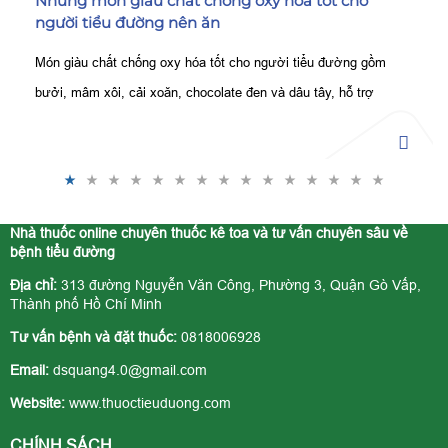
Những món giàu chất chống oxy hóa tốt cho
người tiểu đường nên ăn
Món giàu chất chống oxy hóa tốt cho người tiểu đường gồm
bưởi, mâm xôi, cải xoăn, chocolate đen và dâu tây, hỗ trợ
kiểm soát đường huyết, bảo vệ tế bào tốt hơn.
Nhà thuốc online chuyên thuốc kê toa và tư vấn chuyên sâu về
bệnh tiểu đường
Địa chỉ:
313 đường Nguyễn Văn Công, Phường 3, Quận Gò Vấp,
Thành phố Hồ Chí Minh
Tư vấn bệnh và đặt thuốc:
0818006928
Email:
dsquang4.0@gmail.com
Website:
www.thuoctieuduong.com
CHÍNH SÁCH