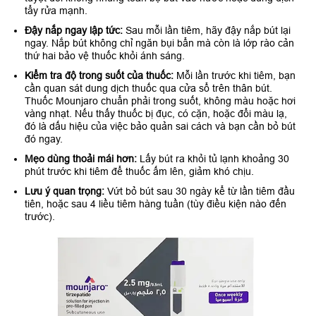
tẩy rửa mạnh.
Đậy nắp ngay lập tức:
Sau mỗi lần tiêm, hãy đậy nắp bút lại
ngay. Nắp bút không chỉ ngăn bụi bẩn mà còn là lớp rào cản
thứ hai bảo vệ thuốc khỏi ánh sáng.
Kiểm tra độ trong suốt của thuốc:
Mỗi lần trước khi tiêm, bạn
cần quan sát dung dịch thuốc qua cửa sổ trên thân bút.
Thuốc Mounjaro chuẩn phải trong suốt, không màu hoặc hơi
vàng nhạt. Nếu thấy thuốc bị đục, có cặn, hoặc đổi màu lạ,
đó là dấu hiệu của việc bảo quản sai cách và bạn cần bỏ bút
đó ngay.
Mẹo dùng thoải mái hơn:
Lấy bút ra khỏi tủ lạnh khoảng 30
phút trước khi tiêm để thuốc ấm lên, giảm khó chịu.
Lưu ý quan trọng:
Vứt bỏ bút sau 30 ngày kể từ lần tiêm đầu
tiên, hoặc sau 4 liều tiêm hàng tuần (tùy điều kiện nào đến
trước).