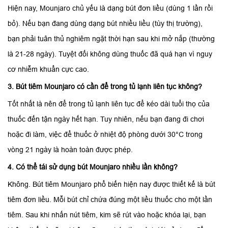
Hiện nay, Mounjaro chủ yếu là dạng bút đơn liều (dùng 1 lần rồi
bỏ). Nếu bạn đang dùng dạng bút nhiều liều (tùy thị trường),
bạn phải tuân thủ nghiêm ngặt thời hạn sau khi mở nắp (thường
là 21-28 ngày). Tuyệt đối không dùng thuốc đã quá hạn vì nguy
cơ nhiễm khuẩn cực cao.
3. Bút tiêm Mounjaro có cần để trong tủ lạnh liên tục không?
Tốt nhất là nên để trong tủ lạnh liên tục để kéo dài tuổi thọ của
thuốc đến tận ngày hết hạn. Tuy nhiên, nếu bạn đang đi chơi
hoặc đi làm, việc để thuốc ở nhiệt độ phòng dưới 30°C trong
vòng 21 ngày là hoàn toàn được phép.
4. Có thể tái sử dụng bút Mounjaro nhiều lần không?
Không. Bút tiêm Mounjaro phổ biến hiện nay được thiết kế là bút
tiêm đơn liều. Mỗi bút chỉ chứa đúng một liều thuốc cho một lần
tiêm. Sau khi nhấn nút tiêm, kim sẽ rút vào hoặc khóa lại, bạn