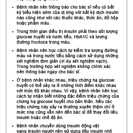
Bệnh nhân nên thông báo cho bác sĩ nếu có bất
kỳ biểu hiện sớm của dị ứng với bất kỳ dịch insulin
nào cũng như với các thuốc khác, thức ăn, đồ hộp
hoặc phẩm màu.
Trong thời gian điều trị insulin phải theo dõi lượng
glucose huyết và nước tiểu, HbA1C và lượng
đường fructoza trong máu.
Bệnh nhân nên học cách tự kiểm tra lượng đường
máu và trong nước tiểu bằng cách sử dụng những
xét nghiệm đơn giản (ví dụ xét nghiệm vạch).
Trong trường hợp xét nghiệm không chính xác
nên thông báo ngay cho bác sĩ.
Ở bệnh nhân khác nhau, triệu chứng hạ glucose
huyết có thể xảy ra ở những thời điểm khác nhau
với mức độ khác nhau. Vì vậy, bệnh nhân nên học
cách tự nhận biết những đặc điểm triệu chứng của
chứng hạ glucose huyết cho bản thân. Nếu các
triệu chứng này xảy ra thường xuyên thậm chí ở
mức nhẹ cũng vẫn nên đến bác sĩ để thay đổi liều
insulin hoặc chế độ ăn.
Bệnh nhân chuyển dùng insulin động vật
sang insulin người nên sử dụng liều insulin nhỏ