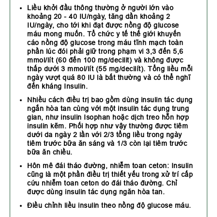
Liều khởi đầu thông thường ở người lớn vào
khoảng 20 - 40 IU/ngày, tăng dần khoảng 2
IU/ngày, cho tới khi đạt được nồng độ glucose
máu mong muốn. Tổ chức y tế thế giới khuyến
cáo nồng độ glucose trong máu tĩnh mạch toàn
phần lúc đói phải giữ trong phạm vi 3,3 đến 5,6
mmol/lít (60 đến 100 mg/decilit) và không được
thấp dưới 3 mmol/lít (55 mg/decilít). Tổng liều mỗi
ngày vượt quá 80 IU là bất thường và có thể nghĩ
đến kháng Insulin.
Nhiều cách điều trị bao gồm dùng insulin tác dụng
ngắn hòa tan cùng với một insulin tác dụng trung
gian, như insulin Isophan hoặc dịch treo hỗn hợp
insulin kẽm. Phối hợp như vậy thường được tiêm
dưới da ngày 2 lần với 2/3 tổng liều trong ngày
tiêm trước bữa ăn sáng và 1/3 còn lại tiêm trước
bữa ăn chiều.
Hôn mê đái tháo đường, nhiễm toan ceton: Insulin
cũng là một phần điều trị thiết yếu trong xử trí cấp
cứu nhiễm toan ceton do đái tháo đường. Chỉ
được dùng insulin tác dụng ngăn hòa tan.
Điều chỉnh liều insulin theo nồng độ glucose máu.