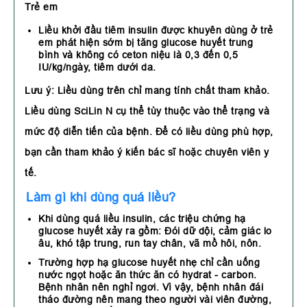
Trẻ em
Liều khởi đầu tiêm insulin được khuyên dùng ở trẻ
em phát hiện sớm bị tăng glucose huyết trung
bình và không có ceton niệu là 0,3 đến 0,5
IU/kg/ngày, tiêm dưới da.
Lưu ý:
Liều dùng trên chỉ mang tính chất tham khảo.
Liều dùng SciLin N cụ thể tùy thuộc vào thể trạng và
mức độ diễn tiến của bệnh. Để có liều dùng phù hợp,
bạn cần tham khảo ý kiến bác sĩ hoặc chuyên viên y
tế.
Làm gì khi dùng quá liều?
Khi dùng quá liều insulin, các triệu chứng hạ
glucose huyết xảy ra gồm: Đói dữ dội, cảm giác lo
âu, khó tập trung, run tay chân, vã mồ hôi, nôn.
Trường hợp hạ glucose huyết nhẹ chỉ cần uống
nước ngọt hoặc ăn thức ăn có hydrat - carbon.
Bệnh nhân nên nghỉ ngơi. Vì vậy, bệnh nhân đái
tháo đường nên mang theo người vài viên đường,