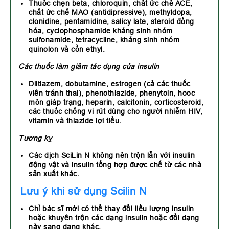
Thuốc chẹn beta, chloroquin, chất ức chế ACE,
chất ức chế MAO (antidipressive), methyldopa,
clonidine, pentamidine, salicy late, steroid đồng
hóa, cyclophosphamide kháng sinh nhóm
sulfonamide, tetracycline, kháng sinh nhóm
quinolon và cồn ethyl.
Các thuốc làm giảm tác dụng của insulin
Diltiazem, dobutamine, estrogen (cả các thuốc
viên tránh thai), phenothiazide, phenytoin, hooc
môn giáp trạng, heparin, calcitonin, corticosteroid,
các thuốc chống vi rút dùng cho người nhiễm HIV,
vitamin và thiazide lợi tiểu.
Tương kỵ
Các dịch SciLin N không nên trộn lẫn với insulin
động vật và insulin tổng hợp được chế từ các nhà
sản xuất khác.
Lưu ý khi sử dụng Scilin N
Chỉ bác sĩ mới có thể thay đổi liều lượng insulin
hoặc khuyên trộn các dạng insulin hoặc đổi dạng
này sang dạng khác.