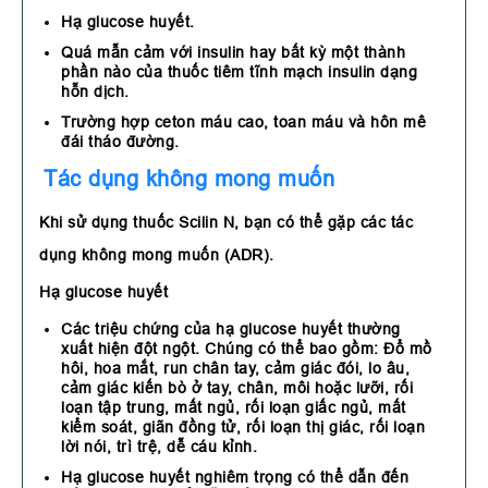
Hạ glucose huyết.
Quá mẫn cảm với insulin hay bất kỳ một thành
phần nào của thuốc tiêm tĩnh mạch insulin dạng
hỗn dịch.
Trường hợp ceton máu cao, toan máu và hôn mê
đái tháo đường.
Tác dụng không mong muốn
Khi sử dụng thuốc Scilin N, bạn có thể gặp các tác
dụng không mong muốn (ADR).
Hạ glucose huyết
Các triệu chứng của hạ glucose huyết thường
xuất hiện đột ngột. Chúng có thể bao gồm: Đổ mồ
hôi, hoa mắt, run chân tay, cảm giác đói, lo âu,
cảm giác kiến bò ở tay, chân, môi hoặc lưỡi, rối
loạn tập trung, mất ngủ, rối loạn giấc ngủ, mất
kiểm soát, giãn đồng tử, rối loạn thị giác, rối loạn
lời nói, trì trệ, dễ cáu kỉnh.
Hạ glucose huyết nghiêm trọng có thể dẫn đến