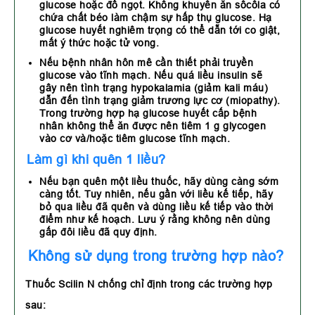
glucose hoặc đồ ngọt. Không khuyên ăn sôcôla có
chứa chất béo làm chậm sự hấp thụ glucose. Hạ
glucose huyết nghiêm trọng có thể dẫn tới co giật,
mất ý thức hoặc tử vong.
Nếu bệnh nhân hôn mê cần thiết phải truyền
glucose vào tĩnh mạch. Nếu quá liều insulin sẽ
gây nên tình trạng hypokalamia (giảm kali máu)
dẫn đến tình trạng giảm trương lực cơ (miopathy).
Trong trường hợp hạ glucose huyết cấp bệnh
nhân không thể ăn được nên tiêm 1 g glycogen
vào cơ và/hoặc tiêm glucose tĩnh mạch.
Làm gì khi quên 1 liều?
Nếu bạn quên một liều thuốc, hãy dùng càng sớm
càng tốt. Tuy nhiên, nếu gần với liều kế tiếp, hãy
bỏ qua liều đã quên và dùng liều kế tiếp vào thời
điểm như kế hoạch. Lưu ý rằng không nên dùng
gấp đôi liều đã quy định.
Không sử dụng trong trường hợp nào?
Thuốc Scilin N chống chỉ định trong các trường hợp
sau: