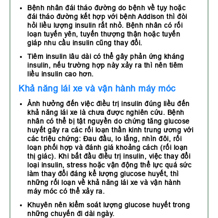
Bệnh nhân đái tháo đường do bệnh về tụy hoặc
đái tháo đường kết hợp với bệnh Addison thì đòi
hỏi liều lượng insulin rất nhỏ. Bệnh nhân có rối
loạn tuyến yên, tuyến thượng thận hoặc tuyến
giáp nhu cầu insulin cũng thay đổi.
Tiêm insulin lâu dài có thể gây phản ứng kháng
insulin, nếu trường hợp này xảy ra thì nên tiêm
liều insulin cao hơn.
Khả năng lái xe và vận hành máy móc
Ảnh hưởng đến việc điều trị insulin đúng liều đến
khả năng lái xe là chưa được nghiên cứu. Bệnh
nhân có thể bị tật nguyền do chứng tăng glucose
huyết gây ra các rối loạn thần kinh trung ương với
các triệu chứng: Đau đầu, lo lắng, nhìn đôi, rối
loạn phối hợp và đánh giá khoảng cách (rối loạn
thị giác). Khi bắt đầu điều trị insulin, việc thay đổi
loại insulin, stress hoặc vận động thể lực quá sức
làm thay đổi đáng kể lượng glucose huyết, thì
những rối loạn về khả năng lái xe và vận hành
máy móc có thể xảy ra.
Khuyên nên kiểm soát lượng glucose huyết trong
những chuyến đi dài ngày.