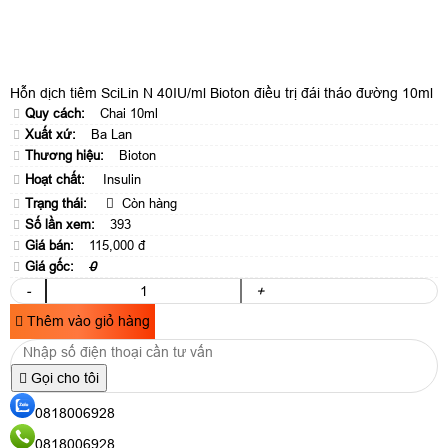
Hỗn dịch tiêm SciLin N 40IU/ml Bioton điều trị đái tháo đường 10ml
Quy cách:
Chai 10ml
Xuất xứ:
Ba Lan
Thương hiệu:
Bioton
Hoạt chất:
Insulin
Trạng thái:
Còn hàng
Số lần xem:
393
Giá bán:
115,000 đ
Giá gốc:
0
-
+
Thêm vào giỏ hàng
Gọi cho tôi
0818006928
0818006928