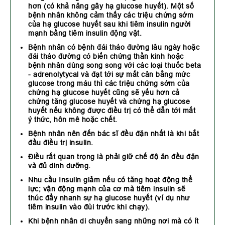
hơn (có khả năng gây hạ glucose huyết). Một số
bệnh nhân không cảm thấy các triệu chứng sớm
của hạ glucose huyết sau khi tiêm insulin người
mạnh bằng tiêm insulin động vật.
Bệnh nhân có bệnh đái tháo đường lâu ngày hoặc
đái tháo đường có biến chứng thần kinh hoặc
bệnh nhân dùng song song với các loại thuốc beta
- adrenolytycal và đạt tới sự mất cân bằng mức
glucose trong máu thì các triệu chứng sớm của
chứng hạ glucose huyết cũng sẽ yếu hơn cả
chứng tăng glucose huyết và chứng hạ glucose
huyết nếu không được điều trị có thể dẫn tới mất
ý thức, hôn mê hoặc chết.
Bệnh nhân nên đến bác sĩ đều đặn nhất là khi bắt
đầu điều trị insulin.
Điều rất quan trọng là phải giữ chế độ ăn đều đặn
và đủ dinh dưỡng.
Nhu cầu Insulin giảm nếu có tăng hoạt động thể
lực; vận động mạnh của cơ mà tiêm insulin sẽ
thúc đẩy nhanh sự hạ glucose huyết (ví dụ như
tiêm insulin vào đùi trước khi chạy).
Khi bệnh nhân di chuyển sang những nơi mà có ít