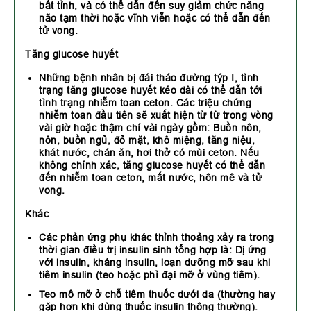
bất tỉnh, và có thể dẫn đến suy giảm chức năng
não tạm thời hoặc vĩnh viễn hoặc có thể dẫn đến
tử vong.
Tăng glucose huyết
Những bệnh nhân bị đái tháo đường týp I, tình
trạng tăng glucose huyết kéo dài có thể dẫn tới
tình trạng nhiễm toan ceton. Các triệu chứng
nhiễm toan đầu tiên sẽ xuất hiện từ từ trong vòng
vài giờ hoặc thậm chí vài ngày gồm: Buồn nôn,
nôn, buồn ngủ, đỏ mặt, khô miệng, tăng niệu,
khát nước, chán ăn, hơi thở có mùi ceton. Nếu
không chính xác, tăng glucose huyết có thể dẫn
đến nhiễm toan ceton, mất nước, hôn mê và tử
vong.
Khác
Các phản ứng phụ khác thỉnh thoảng xảy ra trong
thời gian điều trị insulin sinh tổng hợp là: Dị ứng
với insulin, kháng insulin, loạn dưỡng mỡ sau khi
tiêm insulin (teo hoặc phì đại mỡ ở vùng tiêm).
Teo mô mỡ ở chỗ tiêm thuốc dưới da (thường hay
gặp hơn khi dùng thuốc insulin thông thường).