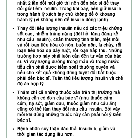
nhất 2 lần đổi múi giờ thì nên đến bác sĩ để thay
đổi giờ tiêm insulin. Trong khi bay, nên giữ insulin
trong hành lý xách tay chứ không để ở khoang
hành lý (vì không nên để insulin đông lạnh).
Thay đổi liều lượng insulin nếu có các triệu chứng
sốt cao, nhiễm trùng nặng (đòi hỏi tăng đáng kể
nhu cầu insulin), chấn thương tinh thần, mệt mỏi
và rối loạn tiêu hóa có nôn, buồn nôn, ỉa chảy, rối
loạn tiêu hóa dạ dày ruột, rối loạn hấp thu. Những
trường hợp này phải luôn cần đến tư vấn của bác
sĩ. Vì vậy lượng đường trong máu và trong nước
tiểu cần phải được kiểm soát thường xuyên và
nếu cho kết quả không đúng tuyệt đối bắt buộc
phải đến bác sĩ. Tuân thủ liều lượng insulin và chế
độ ăn hợp lý.
Thậm chí cả những thuốc bán trên thị trường mà
không cần có đơn của bác sĩ (như thuốc cảm
cúm, hạ sốt, giảm đau, thuốc giảm nhu cầu ăn)
cũng có thể làm thay đổi nhu cầu insulin. Bởi vậy
mỗi khi dùng những thuốc này cần phải hỏi ý kiến
bác sĩ.
Bệnh nhân suy thận đào thải insulin bị giảm và
thời gian tác dụng lâu hơn.