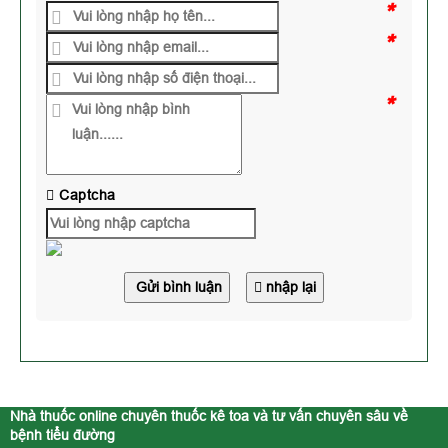
*
*
*
Captcha
Gửi bình luận
nhập lại
Nhà thuốc online chuyên thuốc kê toa và tư vấn chuyên sâu về
bệnh tiểu đường