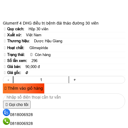
Glumerif 4 DHG điều trị bệnh đái tháo đường 30 viên
Quy cách:
Hộp 30 viên
Xuất xứ:
Việt Nam
Thương hiệu:
Dược Hậu Giang
Hoạt chất:
Glimepiride
Trạng thái:
Còn hàng
Số lần xem:
296
Giá bán:
90,000 đ
Giá gốc:
0
-
+
Thêm vào giỏ hàng
Gọi cho tôi
0818006928
0818006928