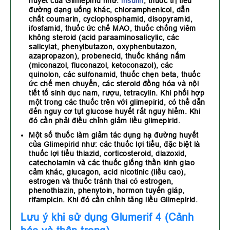
huyết của Glimepirid như:
insulin
, thuốc trị tiểu
đường dạng uống khác, chloramphenicol, dẫn
chất coumarin, cyclophosphamid, disopyramid,
ifosfamid, thuốc ức chế MAO, thuốc chống viêm
không steroid (acid paraaminosalicylic, các
salicylat, phenylbutazon, oxyphenbutazon,
azapropazon), probenecid, thuốc kháng nấm
(miconazol, fluconazol, ketoconazol), các
quinolon, các sulfonamid, thuốc chẹn beta, thuốc
ức chế men chuyển, các steroid đồng hóa và nội
tiết tố sinh dục nam, rượu, tetracylin. Khi phối hợp
một trong các thuốc trên với glimepirid, có thể dẫn
đến nguy cơ tụt glucose huyết rất nguy hiểm. Khi
đó cần phải điều chỉnh giảm liều glimepirid.
Một số thuốc làm giảm tác dụng hạ đường huyết
của Glimepirid như: các thuốc lợi tiểu, đặc biệt là
thuốc lợi tiểu thiazid, corticosteroid, diazoxid,
catecholamin và các thuốc giống thần kinh giao
cảm khác, glucagon, acid nicotinic (liều cao),
estrogen và thuốc tránh thai có estrogen,
phenothiazin, phenytoin, hormon tuyến giáp,
rifampicin. Khi đó cần chỉnh tăng liều Glimepirid.
Lưu ý khi sử dụng Glumerif 4 (Cảnh