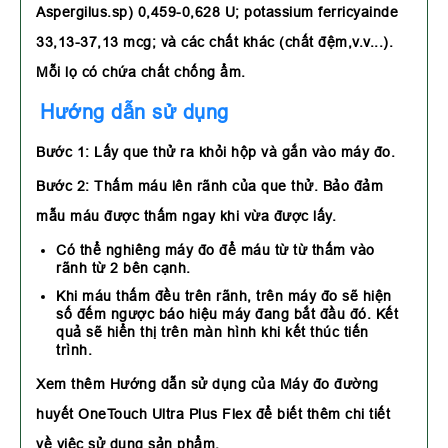
Aspergilus.sp) 0,459-0,628 U; potassium ferricyainde
33,13-37,13 mcg; và các chất khác (chất đệm,v.v...).
Mỗi lọ có chứa chất chống ẩm.
Hướng dẫn sử dụng
Bước 1: Lấy que thử ra khỏi hộp và gắn vào máy đo.
Bước 2:
Thấm máu lên rãnh của que thử. Bảo đảm
mẫu máu được thấm ngay khi vừa được lấy.
Có thể nghiêng máy đo để máu từ từ thấm vào
rãnh từ 2 bên cạnh.
Khi máu thấm đều trên rãnh, trên máy đo sẽ hiện
số đếm ngược báo hiệu máy đang bắt đầu đó. Kết
quả sẽ hiển thị trên màn hình khi kết thúc tiến
trình.
Xem thêm Hướng dẫn sử dụng của Máy đo đường
huyết OneTouch Ultra Plus Flex để biết thêm chi tiết
về việc sử dụng sản phẩm.