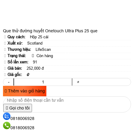
Que thử đường huyết Onetouch Ultra Plus 25 que
Quy cách:
Hộp 25 cái
Xuất xứ:
Scotland
Thương hiệu:
LifeScan
Trạng thái:
Còn hàng
Số lần xem:
91
Giá bán:
252,000 đ
Giá gốc:
0
-
+
Thêm vào giỏ hàng
Gọi cho tôi
0818006928
0818006928