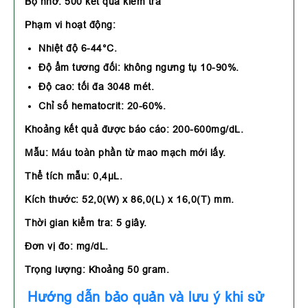
Bộ nhớ: 500 kết quả kiểm tra
Phạm vi hoạt động:
Nhiệt độ 6-44°C.
Độ ẩm tương đối: không ngưng tụ 10-90%.
Độ cao: tối đa 3048 mét.
Chỉ số hematocrit: 20-60%.
Khoảng kết quả được báo cáo: 200-600mg/dL.
Mẫu: Máu toàn phần từ mao mạch mới lấy.
Thể tích mẫu: 0,4µL.
Kích thước: 52,0(W) x 86,0(L) x 16,0(T) mm.
Thời gian kiểm tra: 5 giây.
Đơn vị đo: mg/dL.
Trọng lượng: Khoảng 50 gram.
Hướng dẫn bảo quản và lưu ý khi sử