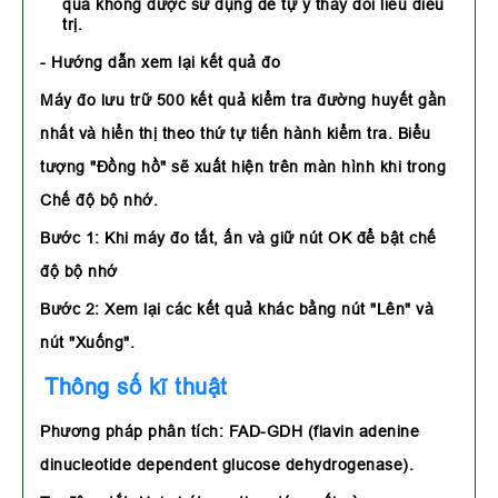
quả không được sử dụng để tự ý thay đổi liều điều
trị.
- Hướng dẫn xem lại kết quả đo
Máy đo lưu trữ 500 kết quả kiểm tra đường huyết gần
nhất và hiển thị theo thứ tự tiến hành kiểm tra. Biểu
tượng "Đồng hồ" sẽ xuất hiện trên màn hình khi trong
Chế độ bộ nhớ.
Bước 1: Khi máy đo tắt, ấn và giữ nút OK để bật chế
độ bộ nhớ
Bước 2: Xem lại các kết quả khác bằng nút "Lên" và
nút "Xuống".
Thông số kĩ thuật
Phương pháp phân tích: FAD-GDH (flavin adenine
dinucleotide dependent glucose dehydrogenase).