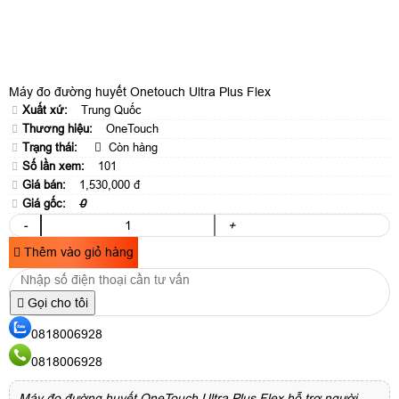
Máy đo đường huyết Onetouch Ultra Plus Flex
Xuất xứ:
Trung Quốc
Thương hiệu:
OneTouch
Trạng thái:
Còn hàng
Số lần xem:
101
Giá bán:
1,530,000 đ
Giá gốc:
0
-
+
Thêm vào giỏ hàng
Gọi cho tôi
0818006928
0818006928
Máy đo đường huyết OneTouch Ultra Plus Flex hỗ trợ người