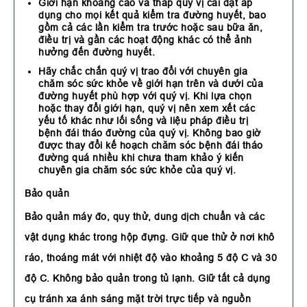
Giới hạn khoảng cao và thấp quý vị cài đặt áp
dụng cho mọi kết quả kiểm tra đường huyết, bao
gồm cả các lần kiểm tra trước hoặc sau bữa ăn,
điều trị và gần các hoạt động khác có thể ảnh
hưởng đến đường huyết.
Hãy chắc chắn quý vị trao đổi với chuyên gia
chăm sóc sức khỏe về giới hạn trên và dưới của
đường huyết phù hợp với quý vị.
Khi lựa chọn
hoặc thay đổi giới hạn, quý vị nên xem xết các
yếu tố khác như lối sống và liệu pháp điều trị
bệnh đái tháo đường của quý vị. Không bao giờ
được thay đổi kế hoạch chăm sóc bệnh đái tháo
đường quá nhiều khi chưa tham khảo ý kiến
chuyên gia chăm sóc sức khỏe của quý vị.
Bảo quản
Bảo quản máy đo, quy thử, dung dịch chuẩn và các
vật dụng khác trong hộp đựng. Giữ que thử ở nơi khô
ráo, thoáng mát với nhiệt độ vào khoảng 5 độ C và 30
độ C. Không bảo quản trong tủ lạnh. Giữ tất cả dụng
cụ tránh xa ánh sáng mặt trời trực tiếp và nguồn