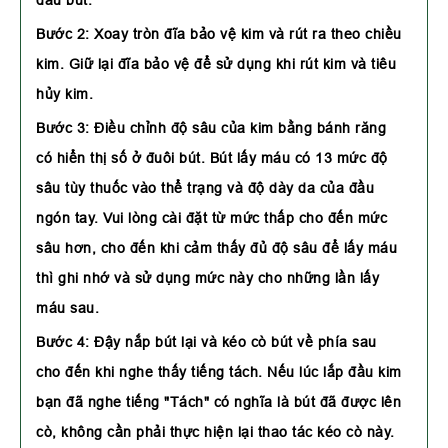
đầu bút.
Bước 2:
Xoay tròn đĩa bảo vệ kim và rút ra theo chiều
kim. Giữ lại đĩa bảo vệ để sử dụng khi rút kim và tiêu
hủy kim.
Bước 3:
Điều chỉnh độ sâu của kim bằng bánh răng
có hiển thị số ở đuôi bút. Bút lấy máu có 13 mức độ
sâu tùy thuốc vào thể trạng và độ dày da của đầu
ngón tay. Vui lòng cài đặt từ mức thấp cho đến mức
sâu hơn, cho đến khi cảm thấy đủ độ sâu để lấy máu
thì ghi nhớ và sử dụng mức này cho những lần lấy
máu sau.
Bước 4:
Đậy nắp bút lại và kéo cò bút về phía sau
cho đến khi nghe thấy tiếng tách. Nếu lúc lắp đầu kim
bạn đã nghe tiếng "Tách" có nghĩa là bút đã được lên
cò, không cần phải thực hiện lại thao tác kéo cò này.