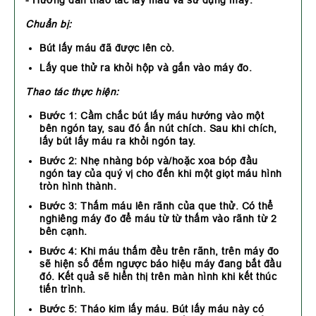
- Hướng dẫn thao tác lấy máu và sử dụng máy:
Chuẩn bị:
Bút lấy máu đã được lên cò.
Lấy que thử ra khỏi hộp và gắn vào máy đo.
Thao tác thực hiện:
Bước 1:
Cầm chắc bút lấy máu hướng vào một
bên ngón tay, sau đó ấn nút chích. Sau khi chích,
lấy bút lấy máu ra khỏi ngón tay.
Bước 2:
Nhẹ nhàng bóp và/hoặc xoa bóp đầu
ngón tay của quý vị cho đến khi một giọt máu hình
tròn hình thành.
Bước 3:
Thấm máu lên rãnh của que thử. Có thể
nghiêng máy đo để máu từ từ thấm vào rãnh từ 2
bên cạnh.
Bước 4:
Khi máu thấm đều trên rãnh, trên máy đo
sẽ hiện số đếm ngược báo hiệu máy đang bắt đầu
đó. Kết quả sẽ hiển thị trên màn hình khi kết thúc
tiến trình.
Bước 5:
Tháo kim lấy máu. Bút lấy máu này có