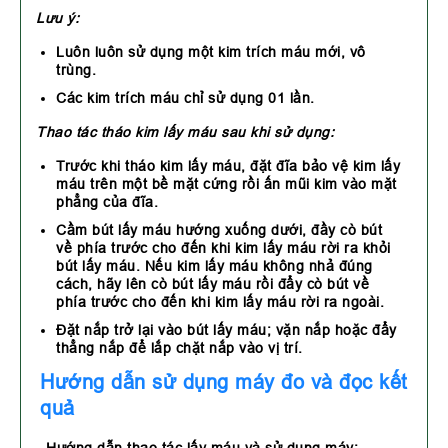
Lưu ý:
Luôn luôn sử dụng một kim trích máu mới, vô
trùng.
Các kim trích máu chỉ sử dụng 01 lần.
Thao tác tháo kim lấy máu sau khi sử dụng:
Trước khi tháo kim lấy máu, đặt đĩa bảo vệ kim lấy
máu trên một bề mặt cứng rồi ấn mũi kim vào mặt
phẳng của đĩa.
Cầm bút lấy máu hướng xuống dưới, đầy cò bút
về phía trước cho đến khi kim lấy máu rời ra khỏi
bút lấy máu. Nếu kim lấy máu không nhả đúng
cách, hãy lên cò bút lấy máu rồi đẩy cò bút về
phía trước cho đến khi kim lấy máu rời ra ngoài.
Đặt nắp trở lại vào bút lấy máu; vặn nắp hoặc đẩy
thẳng nắp để lắp chặt nắp vào vị trí.
Hướng dẫn sử dụng máy đo và đọc kết
quả