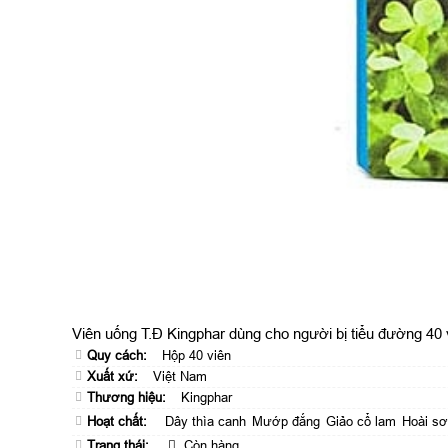
Viên uống T.Đ Kingphar dùng cho người bị tiểu đường 40 
Quy cách:
Hộp 40 viên
Xuất xứ:
Việt Nam
Thương hiệu:
Kingphar
Hoạt chất:
Dây thìa canh
Mướp đắng
Giảo cổ lam
Hoài s
Trạng thái:
Còn hàng