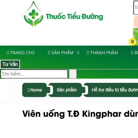
Th
0
0
TRANG CHỦ
SẢN PHẨM
THÀNH PHẦN
B
Tư Vấn
Home
Sản phẩm
Hỗ trợ điều trị tiểu đườ
Viên uống T.Đ Kingphar dùn