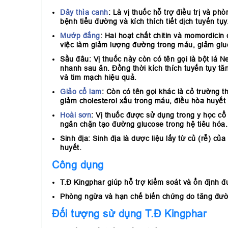
Dây thìa canh
:
Là vị thuốc hỗ trợ điều trị và 
bệnh tiểu đường và kích thích tiết dịch tuyến tụy
Mướp đắng
:
Hai hoạt chất chitin và momordicin c
việc làm giảm lượng đường trong máu, giảm glu
Sầu đâu:
Vị thuốc này còn có tên gọi là bột lá
nhanh sau ăn. Đồng thời kích thích tuyến tụy tă
và tim mạch hiệu quả.
Giảo cổ lam
:
Còn có tên gọi khác là cỏ trường t
giảm cholesterol xấu trong máu, điều hòa huyết
Hoài sơn
:
Vị thuốc được sử dụng trong y học cổ
ngăn chặn tạo đường glucose trong hệ tiêu hóa.
Sinh địa:
Sinh địa là dược liệu lấy từ củ (rễ) c
huyết.
Công dụng
T.Đ Kingphar giúp hỗ trợ kiểm soát và ổn định 
Phòng ngừa và hạn chế biến chứng do tăng đườ
Đối tượng sử dụng T.Đ Kingphar