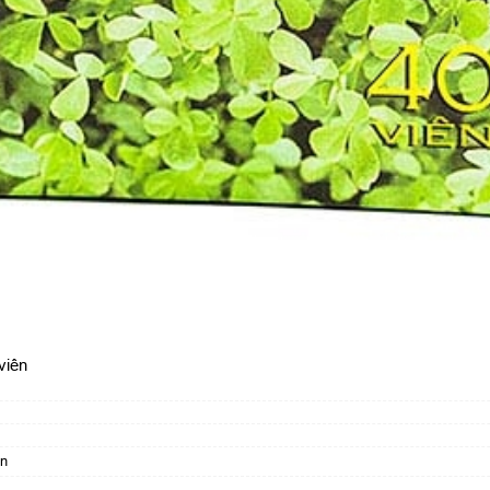
viên
ơn