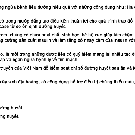
phòng ngừa bệnh tiểu đường hiệu quả với những công dụng như: Hạ
.
ó trong mướp đắng tạo điều kiện thuận lợi cho quá trình trao đổi 
cose từ đó ổn định đường huyết.
 Neem, chúng có chứa hoạt chất sinh học thế hệ cao giúp làm ch
ng cường sản xuất insulin và làm tăng độ nhạy cảm của insulin vớ
họ, là một trong những dược liệu cổ quý hiếm mang lại nhiều tá
 áp và ngăn ngừa bệnh lý về tim mạch.
 truyền của Việt Nam để kiểm soát chỉ số đường huyết sau ăn và 
ủa cây sinh địa hoàng, có công dụng hỗ trợ điều trị chứng thiếu m
đường huyết.
ng huyết.