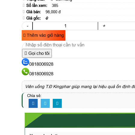
Số lần xem:
385
Giá bán:
98,000 đ
Giá gốc:
0
-
+
Thêm vào giỏ hàng
Gọi cho tôi
0818006928
0818006928
Viên uống T.Đ Kingphar giúp mang lại hiệu quả ổn định đ
Chia sẻ: