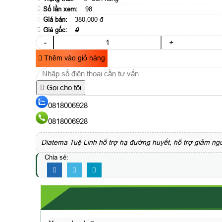
Số lần xem:
98
Giá bán:
380,000 đ
Giá gốc:
0
-
+
Thêm vào giỏ hàng
Gọi cho tôi
0818006928
0818006928
Diatema Tuệ Linh hỗ trợ hạ đường huyết, hỗ trợ giảm n
Chia sẻ: