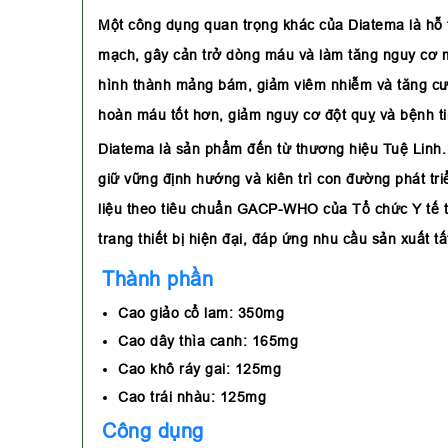
Một công dụng quan trọng khác của Diatema là hỗ 
mạch, gây cản trở dòng máu và làm tăng nguy cơ 
hình thành mảng bám, giảm viêm nhiễm và tăng cư
hoàn máu tốt hơn, giảm nguy cơ đột quỵ và bệnh t
Diatema là sản phẩm đến từ thương hiệu Tuệ Linh. 
giữ vững định hướng và kiên trì con đường phát tr
liệu theo tiêu chuẩn GACP-WHO của Tổ chức Y tế 
trang thiết bị hiện đại, đáp ứng nhu cầu sản xuất t
Thành phần
Cao giảo cổ lam: 350mg
Cao dây thìa canh: 165mg
Cao khô ráy gai: 125mg
Cao trái nhàu: 125mg
Công dụng