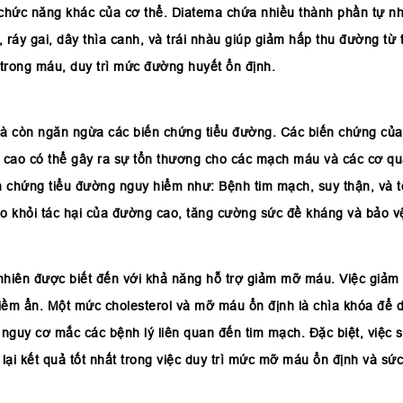
chức năng khác của cơ thể. Diatema chứa nhiều thành phần tự nh
, ráy gai, dây thìa canh, và trái nhàu giúp giảm hấp thu đường t
trong máu, duy trì mức đường huyết ổn định.
à còn ngăn ngừa các biến chứng tiểu đường. Các biến chứng của
 cao có thể gây ra sự tổn thương cho các mạch máu và các cơ qua
n chứng tiểu đường nguy hiểm như: Bệnh tim mạch, suy thận, và 
o khỏi tác hại của đường cao, tăng cường sức đề kháng và bảo vệ
hiên được biết đến với khả năng hỗ trợ giảm mỡ máu. Việc giảm 
ềm ẩn. Một mức cholesterol và mỡ máu ổn định là chìa khóa để d
nguy cơ mắc các bệnh lý liên quan đến tim mạch. Đặc biệt, việc 
ại kết quả tốt nhất trong việc duy trì mức mỡ máu ổn định và sức